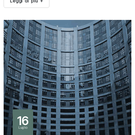
L
e
g
g
i
d
i
p
i
ù
+
16
Luglio