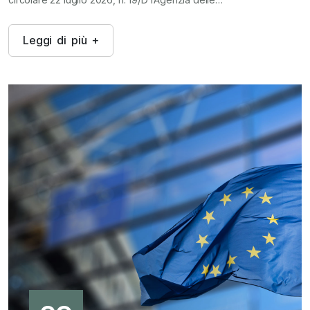
L
e
g
g
i
d
i
p
i
ù
+