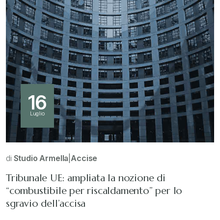
16
Luglio
di
Studio Armella
|
Accise
Tribunale UE: ampliata la nozione di
“combustibile per riscaldamento” per lo
sgravio dell’accisa