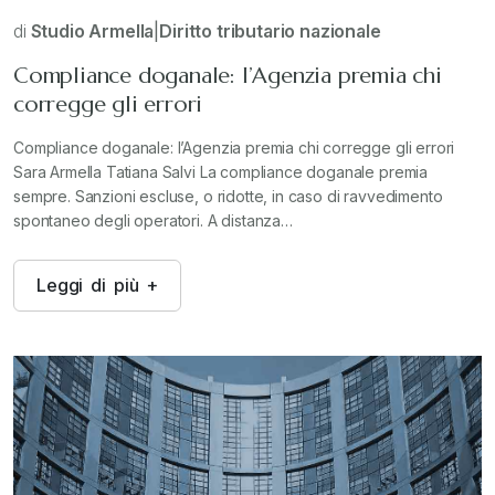
di
Studio Armella
|
Diritto tributario nazionale
Compliance doganale: l’Agenzia premia chi
corregge gli errori
Compliance doganale: l’Agenzia premia chi corregge gli errori
Sara Armella Tatiana Salvi La compliance doganale premia
sempre. Sanzioni escluse, o ridotte, in caso di ravvedimento
spontaneo degli operatori. A distanza…
L
e
g
g
i
d
i
p
i
ù
+