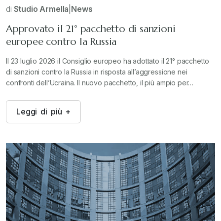
di
Studio Armella
|
News
Approvato il 21° pacchetto di sanzioni
europee contro la Russia
Il 23 luglio 2026 il Consiglio europeo ha adottato il 21° pacchetto
di sanzioni contro la Russia in risposta all’aggressione nei
confronti dell’Ucraina. Il nuovo pacchetto, il più ampio per…
L
e
g
g
i
d
i
p
i
ù
+