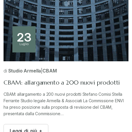
23
Luglio
di
Studio Armella
|
CBAM
CBAM: allargamento a 200 nuovi prodotti
CBAM: allargamento a 200 nuovi prodotti Stefano Comisi Stella
Ferrante Studio legale Armella & Associati La Commissione ENVI
ha preso posizione sulla proposta di revisione del CBAM,
presentata dalla Commissione…
L
e
g
g
i
d
i
p
i
ù
+