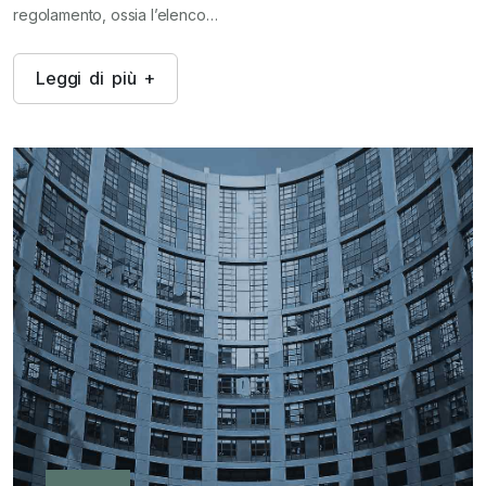
regolamento, ossia l’elenco…
L
e
g
g
i
d
i
p
i
ù
+