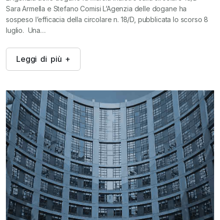
Sara Armella e Stefano Comisi L’Agenzia delle dogane ha
sospeso l’efficacia della circolare n. 18/D, pubblicata lo scorso 8
luglio. Una…
L
e
g
g
i
d
i
p
i
ù
+