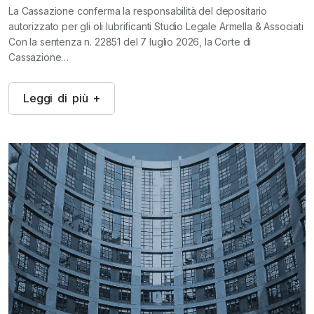
La Cassazione conferma la responsabilità del depositario
autorizzato per gli oli lubrificanti Studio Legale Armella & Associati
Con la sentenza n. 22851 del 7 luglio 2026, la Corte di
Cassazione…
L
e
g
g
i
d
i
p
i
ù
+