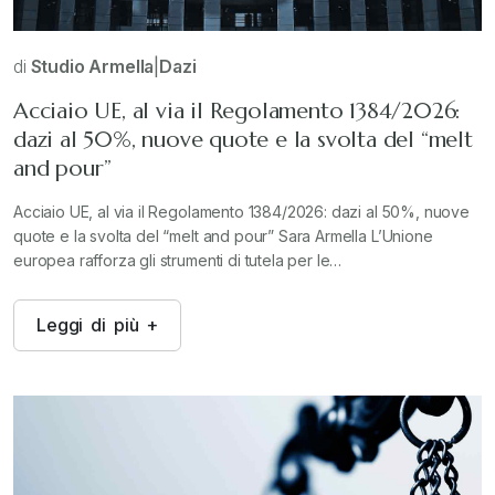
di
Studio Armella
|
Dazi
Acciaio UE, al via il Regolamento 1384/2026:
dazi al 50%, nuove quote e la svolta del “melt
and pour”
Acciaio UE, al via il Regolamento 1384/2026: dazi al 50%, nuove
quote e la svolta del “melt and pour” Sara Armella L’Unione
europea rafforza gli strumenti di tutela per le…
L
e
g
g
i
d
i
p
i
ù
+