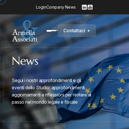
Login
Company News
C
o
n
t
a
t
t
a
c
i
+
News
Segui i nostri approfondimenti e gli
eventi dello Studio: approfondimenti,
aggiornamenti e riflessioni per restare al
passo nel mondo legale e fiscale