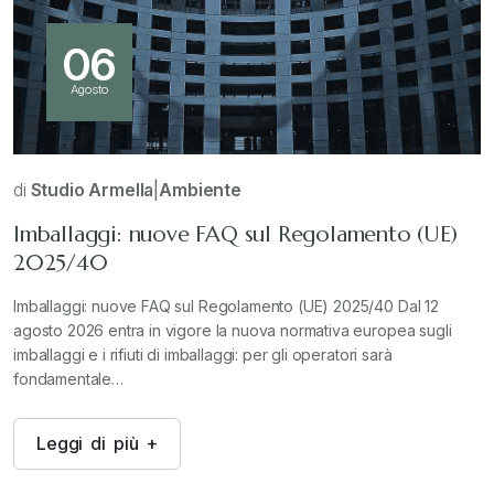
06
Agosto
di
Studio Armella
|
Ambiente
Imballaggi: nuove FAQ sul Regolamento (UE)
2025/40
Imballaggi: nuove FAQ sul Regolamento (UE) 2025/40 Dal 12
agosto 2026 entra in vigore la nuova normativa europea sugli
imballaggi e i rifiuti di imballaggi: per gli operatori sarà
fondamentale…
L
e
g
g
i
d
i
p
i
ù
+