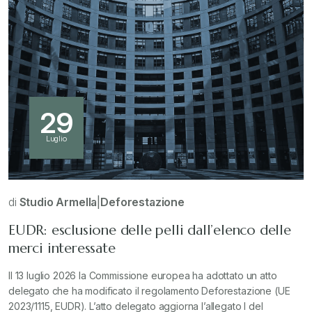
29
Luglio
di
Studio Armella
|
Deforestazione
EUDR: esclusione delle pelli dall’elenco delle
merci interessate
Il 13 luglio 2026 la Commissione europea ha adottato un atto
delegato che ha modificato il regolamento Deforestazione (UE
2023/1115, EUDR). L’atto delegato aggiorna l’allegato I del