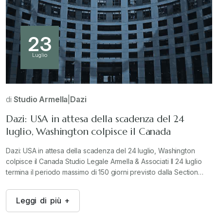
23
Luglio
di
Studio Armella
|
Dazi
Dazi: USA in attesa della scadenza del 24
luglio, Washington colpisce il Canada
Dazi: USA in attesa della scadenza del 24 luglio, Washington
colpisce il Canada Studio Legale Armella & Associati Il 24 luglio
termina il periodo massimo di 150 giorni previsto dalla Section…
L
e
g
g
i
d
i
p
i
ù
+