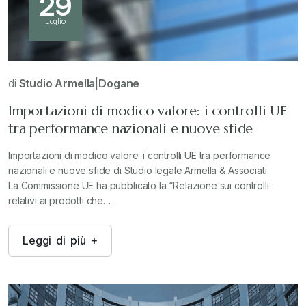
29
Luglio
di
Studio Armella
|
Dogane
Importazioni di modico valore: i controlli UE
tra performance nazionali e nuove sfide
Importazioni di modico valore: i controlli UE tra performance
nazionali e nuove sfide di Studio legale Armella & Associati
La Commissione UE ha pubblicato la “Relazione sui controlli
relativi ai prodotti che…
L
e
g
g
i
d
i
p
i
ù
+