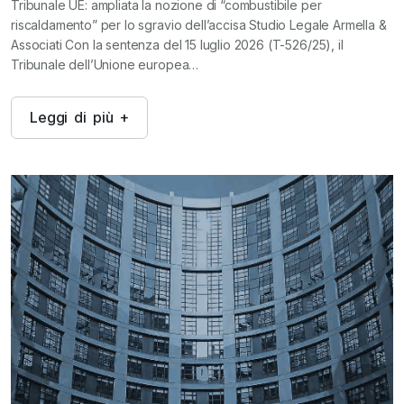
Tribunale UE: ampliata la nozione di “combustibile per
riscaldamento” per lo sgravio dell’accisa Studio Legale Armella &
Associati Con la sentenza del 15 luglio 2026 (T-526/25), il
Tribunale dell’Unione europea…
L
e
g
g
i
d
i
p
i
ù
+