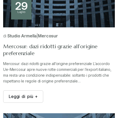
29
Luglio
di
Studio Armella
|
Mercosur
Mercosur: dazi ridotti grazie all’origine
preferenziale
Mercosur: dazi ridotti grazie all’origine preferenziale L’accordo
Ue-Mercosur apre nuove rotte commerciali per l’export italiano,
ma resta una condizione indispensabile: soltanto i prodotti che
rispettano le regole di origine preferenziale…
L
e
g
g
i
d
i
p
i
ù
+