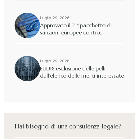
Dogane
Luglio 29, 2026
+
Approvato il 21° pacchetto di
sanzioni europee contro…
Eutekne
+
Fisco e tributi
+
Luglio 29, 2026
EUDR: esclusione delle pelli
dall’elenco delle merci interessate
Guide e Manuali
+
Il Doganalista
+
International Trade Topics
+
Hai bisogno di una consulenza legale?