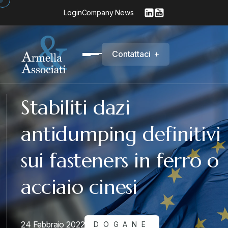
Login
Company News
C
o
n
t
a
t
t
a
c
i
+
Stabiliti dazi
antidumping definitivi
sui fasteners in ferro o
acciaio cinesi
24 Febbraio 2022
DOGANE