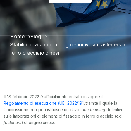
Home
Blog
Stabiliti dazi antidumping definitivi sui fasteners in
ferro o acciaio cinesi
Il 18 febbraio 2022 è ufficialmente entrato in vigore il
Regolamento di esecuzione (UE) 2022/191
, tramite il quale la
Commissione europea istituisce un dazio
antidumping
definitivo
sulle importazioni di elementi di fissaggio in ferro o acciaio (c.d.
fasteners
) di origine cinese.