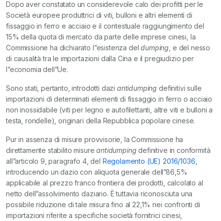
Dopo aver constatato un considerevole calo dei profitti per le
Società europee produttrici di viti, bulloni e altri elementi di
fissaggio in ferro e acciaio e il contestuale raggiungimento del
15% della quota di mercato da parte delle imprese cinesi, la
Commissione ha dichiarato l”esistenza del
dumping
, e del nesso
di causalità tra le importazioni dalla Cina e il pregiudizio per
l”economia dell”Ue.
Sono stati, pertanto, introdotti dazi
antidumping
definitivi sulle
importazioni di determinati elementi di fissaggio in ferro o acciaio
non inossidabile (viti per legno e autofilettanti, altre viti e bulloni a
testa, rondelle), originari della Repubblica popolare cinese.
Pur in assenza di misure provvisorie, la Commissione ha
direttamente stabilito misure
antidumping
definitive in conformità
all”articolo 9, paragrafo 4, del
Regolamento (UE) 2016/1036
,
introducendo un dazio con aliquota generale dell”86,5%
applicabile al prezzo franco frontiera dei prodotti, calcolato al
netto dell”assolvimento daziario. È tuttavia riconosciuta una
possibile riduzione di tale misura fino al 22,1% nei confronti di
importazioni riferite a specifiche società fornitrici cinesi,