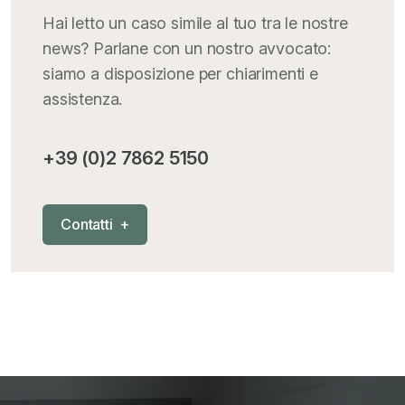
Italia Oggi
+
Hai letto un caso simile al tuo tra le nostre
news? Parlane con un nostro avvocato:
Iva comunitaria e nazionale
+
siamo a disposizione per chiarimenti e
assistenza.
MementoPiù - Giuffré
+
+39 (0)2 7862 5150
Mercosur
+
C
o
n
t
a
t
t
i
+
Nautica
+
News
+
Pubblicazioni
+