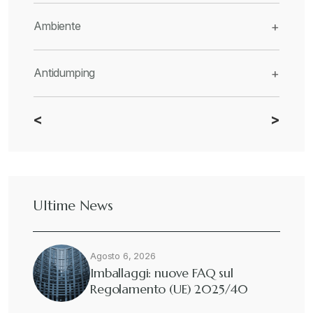
Ambiente
+
Antidumping
+
<
>
CBAM
+
Dazi
+
Ultime News
Deforestazione
+
Agosto 6, 2026
Diritto tributario internazionale
+
Imballaggi: nuove FAQ sul
Regolamento (UE) 2025/40
Diritto tributario nazionale
+