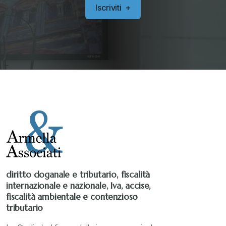
Stampa 2019
+
I
s
c
r
i
v
i
t
i
+
Stampa 2020
+
Stampa 2021
+
Stampa 2022
+
Stampa 2023
+
Stampa 2024
+
diritto doganale e tributario, fiscalità
internazionale e nazionale, Iva, accise,
fiscalità ambientale e contenzioso
valore in dogana
+
tributario