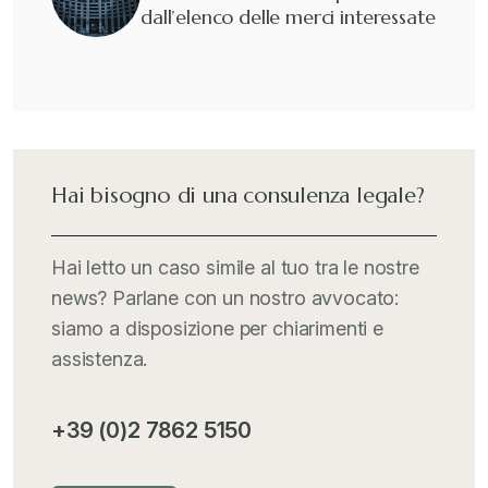
dall’elenco delle merci interessate
Guide e Manuali
+
Il Doganalista
+
International Trade Topics
+
Hai bisogno di una consulenza legale?
Italia Oggi
+
Hai letto un caso simile al tuo tra le nostre
news? Parlane con un nostro avvocato:
Iva comunitaria e nazionale
+
siamo a disposizione per chiarimenti e
assistenza.
MementoPiù - Giuffré
+
+39 (0)2 7862 5150
Mercosur
+