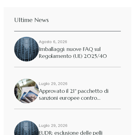
Dazi
+
Ultime News
Deforestazione
+
Agosto 6, 2026
Diritto tributario internazionale
+
Imballaggi: nuove FAQ sul
Regolamento (UE) 2025/40
Diritto tributario nazionale
+
Dogane
Luglio 29, 2026
+
Approvato il 21° pacchetto di
sanzioni europee contro…
Eutekne
+
Fisco e tributi
+
Luglio 29, 2026
EUDR: esclusione delle pelli