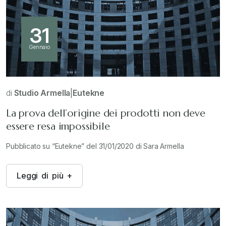
31
Gennaio
di
Studio Armella
|
Eutekne
La prova dell’origine dei prodotti non deve
essere resa impossibile
Pubblicato su “Eutekne” del 31/01/2020 di Sara Armella
L
e
g
g
i
d
i
p
i
ù
+