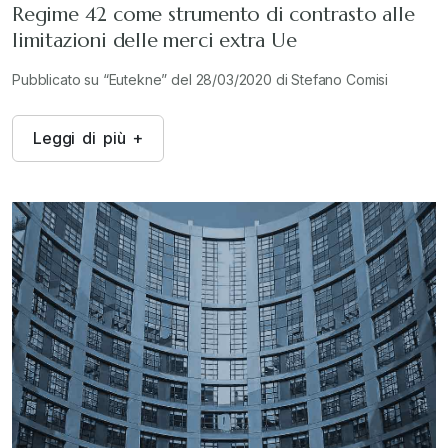
Regime 42 come strumento di contrasto alle
limitazioni delle merci extra Ue
Pubblicato su “Eutekne” del 28/03/2020 di Stefano Comisi
L
e
g
g
i
d
i
p
i
ù
+