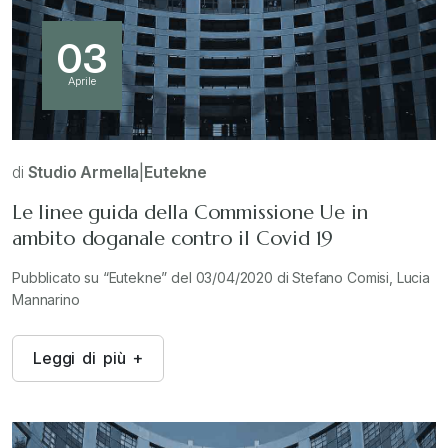
03
Aprile
di
Studio Armella
|
Eutekne
Le linee guida della Commissione Ue in
ambito doganale contro il Covid 19
Pubblicato su “Eutekne” del 03/04/2020 di Stefano Comisi, Lucia
Mannarino
L
e
g
g
i
d
i
p
i
ù
+