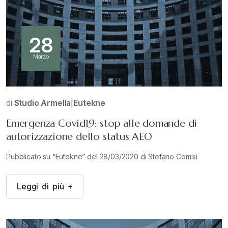
28
Marzo
di
Studio Armella
|
Eutekne
Emergenza Covid19: stop alle domande di
autorizzazione dello status AEO
Pubblicato su “Eutekne” del 28/03/2020 di Stefano Comisi
L
e
g
g
i
d
i
p
i
ù
+