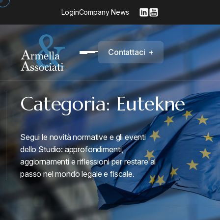
Login
Company News
C
o
n
t
a
t
t
a
c
i
+
Categoria:
Eutekne
Segui le novità normative e gli eventi
dello Studio: approfondimenti,
aggiornamenti e riflessioni per restare al
passo nel mondo legale e fiscale.