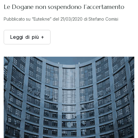
Le Dogane non sospendono l’accertamento
Pubblicato su “Eutekne” del 21/03/2020 di Stefano Comisi
L
e
g
g
i
d
i
p
i
ù
+