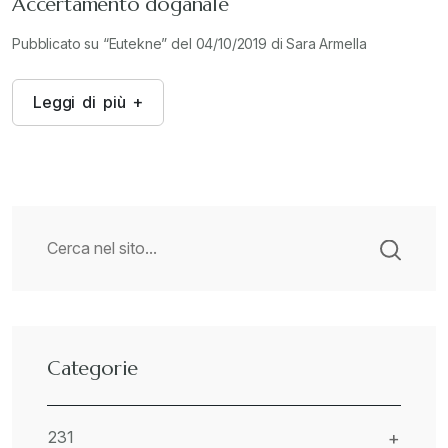
Accertamento doganale
Pubblicato su “Eutekne” del 04/10/2019 di Sara Armella
L
e
g
g
i
d
i
p
i
ù
+
Categorie
231
+