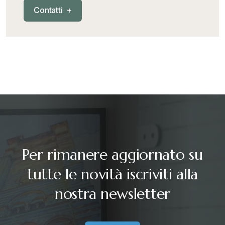
C
o
n
t
a
t
t
i
+
Nautica
+
News
+
RAEE
+
Riforma Doganale 2024
+
Per rimanere aggiornato su
Sanzioni
+
tutte le novità iscriviti alla
nostra newsletter
Senza categoria
+