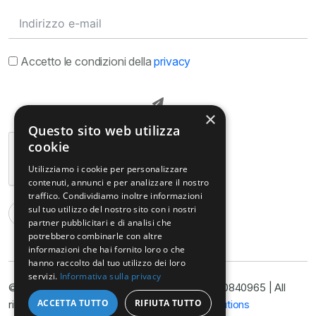
Accetto le condizioni della
privacy
×
Questo sito web utilizza
cookie
Utilizziamo i cookie per personalizzare
contenuti, annunci e per analizzare il nostro
traffico. Condividiamo inoltre informazioni
sul tuo utilizzo del nostro sito con i nostri
partner pubblicitari e di analisi che
potrebbero combinarle con altre
informazioni che hai fornito loro o che
hanno raccolto dal tuo utilizzo dei loro
servizi.
Informativa sulla privacy
© Copyright@ Studio Legale Armella P.I. 11090840965 | All
ACCETTA TUTTO
RIFIUTA TUTTO
rights reserved 2025 | Developed by
Nyx Solutions