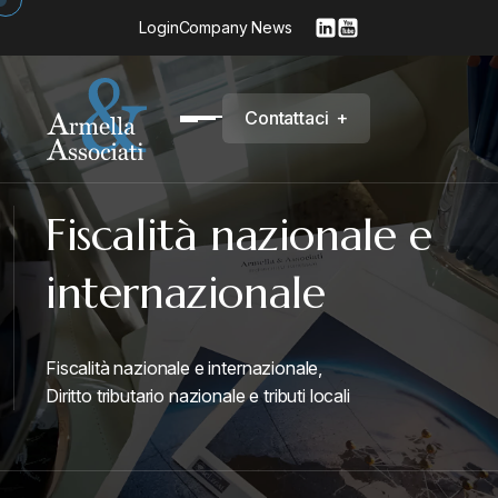
Login
Company News
C
o
n
t
a
t
t
a
c
i
+
Fiscalità nazionale e
internazionale
Fiscalità nazionale e internazionale,
Diritto tributario nazionale e tributi locali