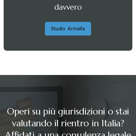
davvero
S
t
u
d
i
o
A
r
m
e
l
l
a
Operi su più giurisdizioni o stai
valutando il rientro in Italia?
Affidati a una consulenza legale