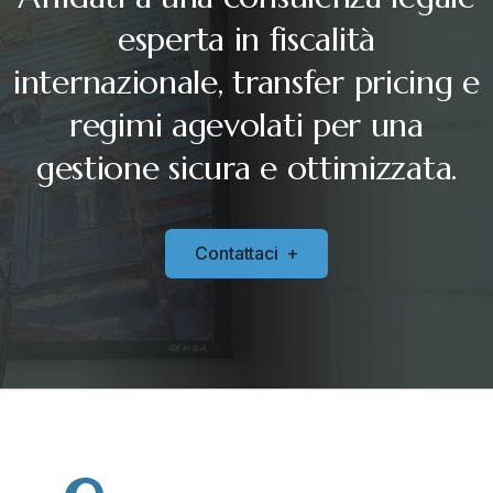
esperta in fiscalità
internazionale, transfer pricing e
regimi agevolati per una
gestione sicura e ottimizzata.
C
o
n
t
a
t
t
a
c
i
+