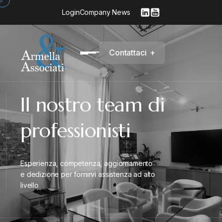
Login
Company News
C
o
n
t
a
t
t
a
c
i
+
Il nostro team di
professionisti
Esperienza, competenza, aggiornamento
e dedizione per fornirvi assistenza ad alto
livello