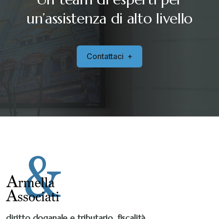
un’assistenza di alto livello
C
o
n
t
a
t
t
a
c
i
+
diritto doganale e tributario, fiscalità