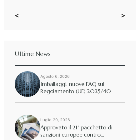
<
>
CBAM
+
Dazi
+
Ultime News
Deforestazione
+
Agosto 6, 2026
Diritto tributario internazionale
+
Imballaggi: nuove FAQ sul
Regolamento (UE) 2025/40
Diritto tributario nazionale
+
Dogane
Luglio 29, 2026
+
Approvato il 21° pacchetto di
sanzioni europee contro…