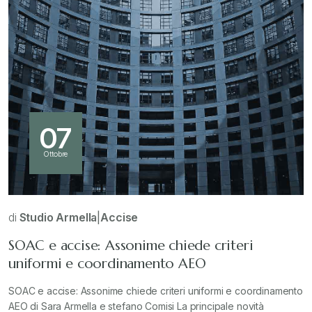
07
Ottobre
di
Studio Armella
|
Accise
SOAC e accise: Assonime chiede criteri
uniformi e coordinamento AEO
SOAC e accise: Assonime chiede criteri uniformi e coordinamento
AEO di Sara Armella e stefano Comisi La principale novità