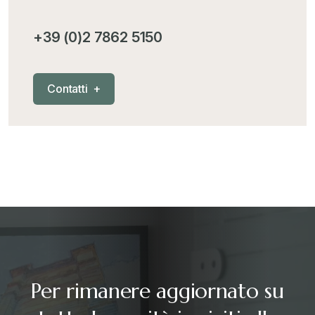
MementoPiù - Giuffré
+
+39 (0)2 7862 5150
Mercosur
+
C
o
n
t
a
t
t
i
+
Nautica
+
News
+
RAEE
+
Riforma Doganale 2024
+
Per rimanere aggiornato su
Sanzioni
+