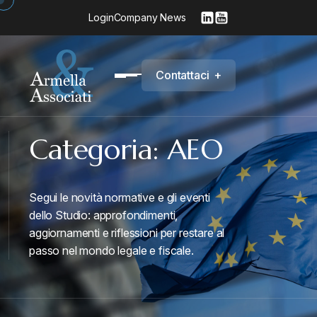
Login
Company News
C
o
n
t
a
t
t
a
c
i
+
Categoria:
AEO
Segui le novità normative e gli eventi
dello Studio: approfondimenti,
aggiornamenti e riflessioni per restare al
passo nel mondo legale e fiscale.