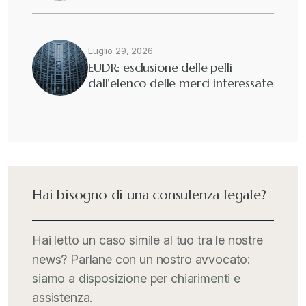
Eutekne
+
Fisco e tributi
+
Luglio 29, 2026
EUDR: esclusione delle pelli
dall’elenco delle merci interessate
Guide e Manuali
+
Il Doganalista
+
International Trade Topics
+
Hai bisogno di una consulenza legale?
Italia Oggi
+
Hai letto un caso simile al tuo tra le nostre
news? Parlane con un nostro avvocato:
Iva comunitaria e nazionale
+
siamo a disposizione per chiarimenti e
assistenza.