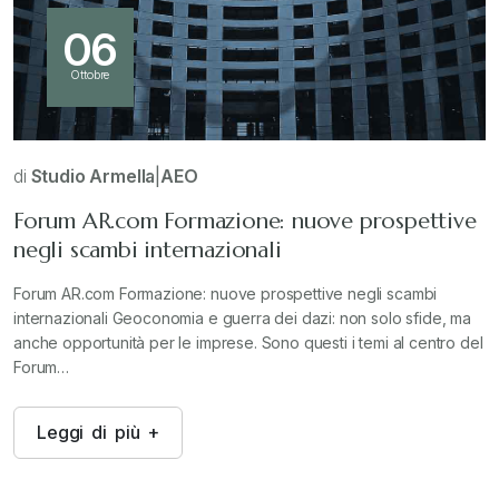
06
Ottobre
di
Studio Armella
|
AEO
Forum AR.com Formazione: nuove prospettive
negli scambi internazionali
Forum AR.com Formazione: nuove prospettive negli scambi
internazionali Geoconomia e guerra dei dazi: non solo sfide, ma
anche opportunità per le imprese. Sono questi i temi al centro del
Forum…
L
e
g
g
i
d
i
p
i
ù
+