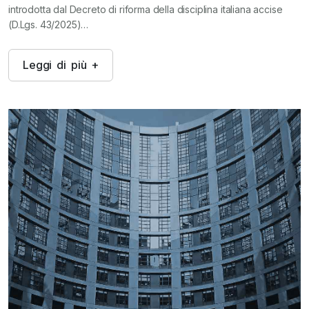
introdotta dal Decreto di riforma della disciplina italiana accise
(D.Lgs. 43/2025)…
L
e
g
g
i
d
i
p
i
ù
+