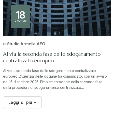
18
Dicembre
di
Studio Armella
|
AEO
Al via la seconda fase dello sdoganamento
centralizzato europeo
Al via la seconda fase dello sdoganamento centralizzato
europeo L’Agenzia delle dogane ha comunicato, con un avviso
del 15 dicembre 2025, l’implementazione della seconda fase
della procedura di sdoganamento centralizzato…
L
e
g
g
i
d
i
p
i
ù
+