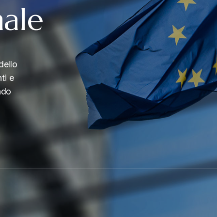
nale
dello
ti e
ndo