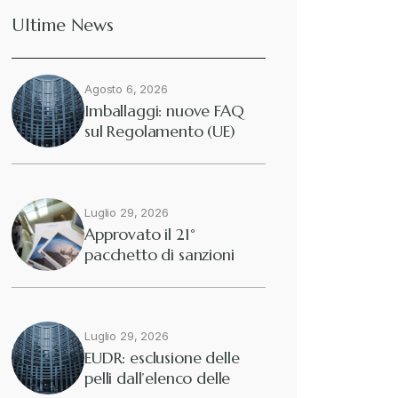
Ultime News
Deforestazione
+
Agosto 6, 2026
Diritto tributario internazionale
+
Imballaggi: nuove FAQ
sul Regolamento (UE)
2025/40
Diritto tributario nazionale
+
Dogane
Luglio 29, 2026
+
Approvato il 21°
pacchetto di sanzioni
Eutekne
europee contro…
+
Fisco e tributi
+
Luglio 29, 2026
EUDR: esclusione delle
pelli dall’elenco delle
Guide e Manuali
+