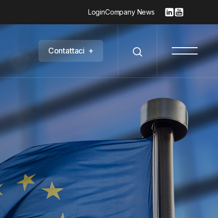
Login
Company News
C
o
n
t
a
t
t
a
c
i
+