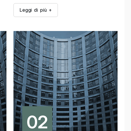
L
e
g
g
i
d
i
p
i
ù
+
02