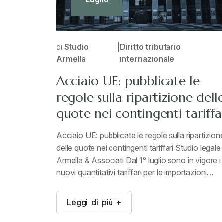
di
Studio
|
Diritto tributario
Armella
internazionale
Acciaio UE: pubblicate le
regole sulla ripartizione dell
quote nei contingenti tariffa
Acciaio UE: pubblicate le regole sulla ripartizion
delle quote nei contingenti tariffari Studio legale
Armella & Associati Dal 1° luglio sono in vigore i
nuovi quantitativi tariffari per le importazioni…
L
e
g
g
i
d
i
p
i
ù
+