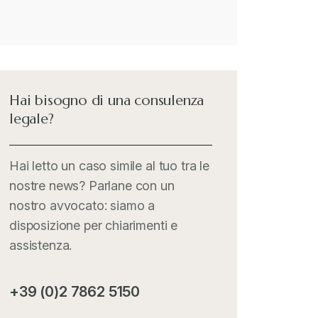
merci interessate
Il Doganalista
+
International Trade Topics
+
Hai bisogno di una consulenza
legale?
Italia Oggi
+
Hai letto un caso simile al tuo tra le
nostre news? Parlane con un
Iva comunitaria e nazionale
+
nostro avvocato: siamo a
disposizione per chiarimenti e
MementoPiù - Giuffré
+
assistenza.
Mercosur
+
+39 (0)2 7862 5150