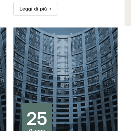
L
e
g
g
i
d
i
p
i
ù
+
25
Giugno