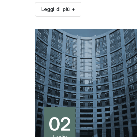
L
e
g
g
i
d
i
p
i
ù
+
02
Luglio