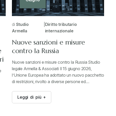
di
Studio
|
Diritto tributario
Armella
internazionale
Nuove sanzioni e misure
e
contro la Russia
ri
Nuove sanzioni e misure contro la Russia Studio
legale Armella & Associati Il 15 giugno 2026,
e
l’Unione Europea ha adottato un nuovo pacchetto
di restrizioni, rivolto a diverse persone ed…
L
e
g
g
i
d
i
p
i
ù
+