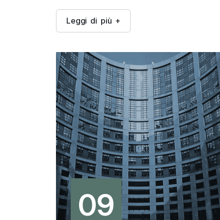
L
e
g
g
i
d
i
p
i
ù
+
09