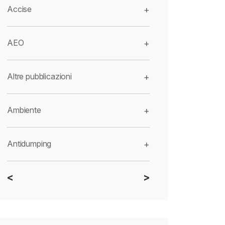
Accise
+
AEO
+
Altre pubblicazioni
+
Ambiente
+
Antidumping
+
<
>
CBAM
+
Dazi
+