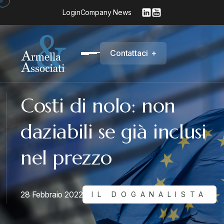
Login
Company News
C
o
n
t
a
t
t
a
c
i
+
Costi di nolo: non
daziabili se già inclusi
nel prezzo
28 Febbraio 2022
IL DOGANALISTA