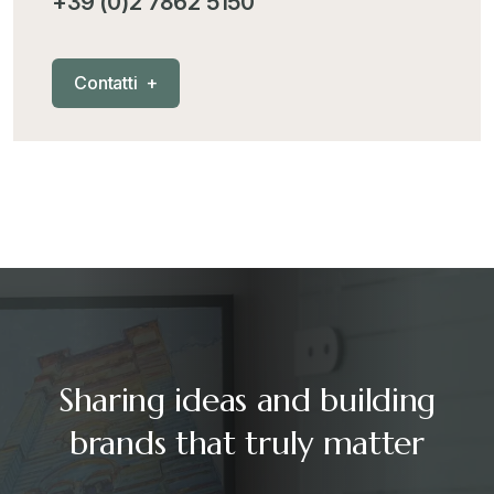
+39 (0)2 7862 5150
C
o
n
t
a
t
t
i
+
Sharing ideas and building
brands that truly matter