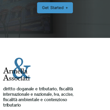
G
e
t
S
t
a
r
t
e
d
+
diritto doganale e tributario, fiscalità
internazionale e nazionale, Iva, accise,
fiscalità ambientale e contenzioso
tributario