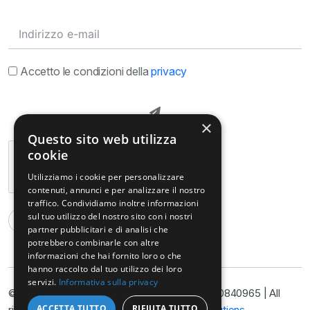
Accetto le condizioni della
privacy
×
Questo sito web utilizza
cookie
Utilizziamo i cookie per personalizzare
contenuti, annunci e per analizzare il nostro
traffico. Condividiamo inoltre informazioni
sul tuo utilizzo del nostro sito con i nostri
partner pubblicitari e di analisi che
potrebbero combinarle con altre
informazioni che hai fornito loro o che
hanno raccolto dal tuo utilizzo dei loro
servizi.
Informativa sulla privacy
© Copyright@ Studio Legale Armella P.I. 11090840965 | All
ACCETTA TUTTO
RIFIUTA TUTTO
rights reserved 2025 | Developed by
Nyx Solutions