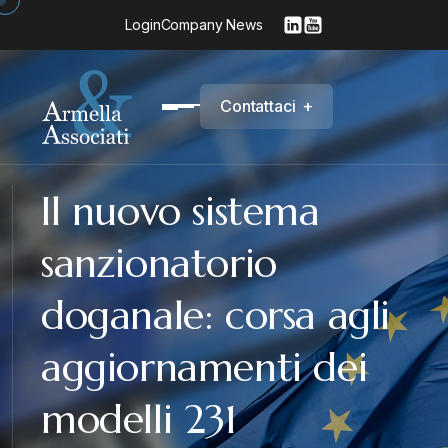
Login
Company News
C
o
n
t
a
t
t
a
c
i
+
Il nuovo sistema
sanzionatorio
doganale: corsa agli
aggiornamenti dei
modelli 231