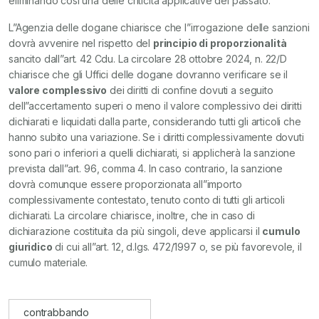
eliminando così una delle criticità applicative del passato.
L”Agenzia delle dogane chiarisce che l”irrogazione delle sanzioni
dovrà avvenire nel rispetto del
principio di proporzionalità
sancito dall”art. 42 Cdu. La circolare 28 ottobre 2024, n. 22/D
chiarisce che gli Uffici delle dogane dovranno verificare se il
valore complessivo
dei diritti di confine dovuti a seguito
dell”accertamento superi o meno il valore complessivo dei diritti
dichiarati e liquidati dalla parte, considerando tutti gli articoli che
hanno subito una variazione. Se i diritti complessivamente dovuti
sono pari o inferiori a quelli dichiarati, si applicherà la sanzione
prevista dall”art. 96, comma 4. In caso contrario, la sanzione
dovrà comunque essere proporzionata all”importo
complessivamente contestato, tenuto conto di tutti gli articoli
dichiarati. La circolare chiarisce, inoltre, che in caso di
dichiarazione costituita da più singoli, deve applicarsi il
cumulo
giuridico
di cui all”art. 12, d.lgs. 472/1997 o, se più favorevole, il
cumulo materiale.
contrabbando