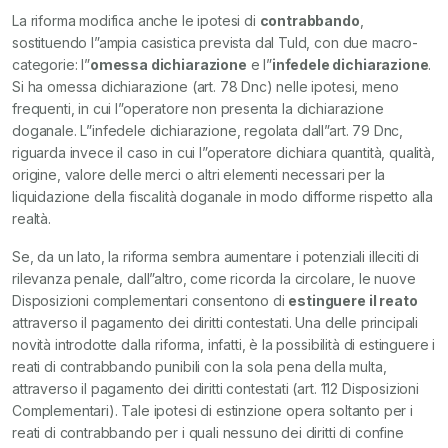
La riforma modifica anche le ipotesi di
contrabbando
,
sostituendo l”ampia casistica prevista dal Tuld, con due macro-
categorie: l”
omessa dichiarazione
e l”
infedele dichiarazione
.
Si ha omessa dichiarazione (art. 78 Dnc) nelle ipotesi, meno
frequenti, in cui l”operatore non presenta la dichiarazione
doganale. L”infedele dichiarazione, regolata dall”art. 79 Dnc,
riguarda invece il caso in cui l”operatore dichiara quantità, qualità,
origine, valore delle merci o altri elementi necessari per la
liquidazione della fiscalità doganale in modo difforme rispetto alla
realtà.
Se, da un lato, la riforma sembra aumentare i potenziali illeciti di
rilevanza penale, dall”altro, come ricorda la circolare, le nuove
Disposizioni complementari consentono di
estinguere il reato
attraverso il pagamento dei diritti contestati. Una delle principali
novità introdotte dalla riforma, infatti, è la possibilità di estinguere i
reati di contrabbando punibili con la sola pena della multa,
attraverso il pagamento dei diritti contestati (art. 112 Disposizioni
Complementari). Tale ipotesi di estinzione opera soltanto per i
reati di contrabbando per i quali nessuno dei diritti di confine