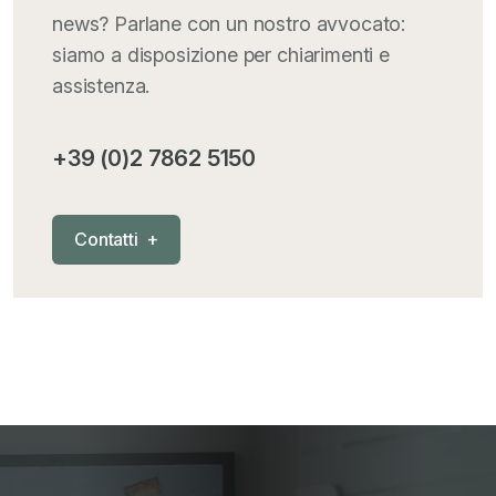
news? Parlane con un nostro avvocato:
Iva comunitaria e nazionale
+
siamo a disposizione per chiarimenti e
assistenza.
MementoPiù - Giuffré
+
+39 (0)2 7862 5150
Mercosur
+
C
o
n
t
a
t
t
i
+
Nautica
+
News
+
Pubblicazioni
+