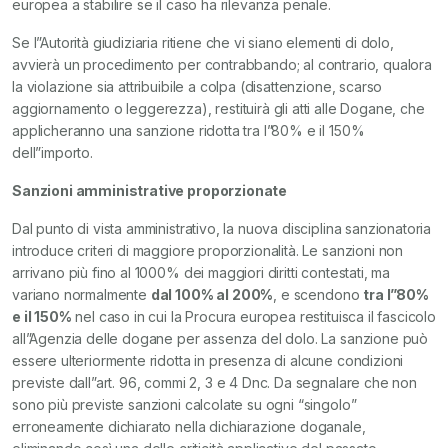
europea a stabilire se il caso ha rilevanza penale.
Se l”Autorità giudiziaria ritiene che vi siano elementi di dolo,
avvierà un procedimento per contrabbando; al contrario, qualora
la violazione sia attribuibile a colpa (disattenzione, scarso
aggiornamento o leggerezza), restituirà gli atti alle Dogane, che
applicheranno una sanzione ridotta tra l”80% e il 150%
dell”importo.
Sanzioni amministrative proporzionate
Dal punto di vista amministrativo, la nuova disciplina sanzionatoria
introduce criteri di maggiore proporzionalità. Le sanzioni non
arrivano più fino al 1000% dei maggiori diritti contestati, ma
variano normalmente
dal 100% al 200%
, e scendono
tra l”80%
e il 150%
nel caso in cui la Procura europea restituisca il fascicolo
all”Agenzia delle dogane per assenza del dolo. La sanzione può
essere ulteriormente ridotta in presenza di alcune condizioni
previste dall”art. 96, commi 2, 3 e 4 Dnc. Da segnalare che non
sono più previste sanzioni calcolate su ogni “singolo”
erroneamente dichiarato nella dichiarazione doganale,