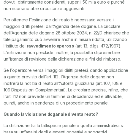
dovuti, distintamente considerati, superi i 50 mila euro e purché
non ricorrano altre circostanze aggravanti.
Per ottenere l”estinzione del reato è necessario versare i
maggiori diritti pretesi dall”Agenzia delle dogane. La circolare
dell”Agenzia delle dogane 28 ottobre 2024, n. 22/D chiarisce che
tale pagamento può avvenire anche in misura ridotta, utilizzando
l”istituto del
ravvedimento operoso
(art. 13, d.lgs. 472/1997).
L”estinzione non preclude, inoltre, la possibilità di presentare
un”istanza di revisione della dichiarazione ai fini del rimborso.
Se l”operatore versa i maggiori diritti pretesi, dando applicazione
a quanto previsto dall”art. 112, l”Agenzia delle dogane non
inoltrerà la notizia di reato all”Autorità giudiziaria (art. 107, 108 e
109 Disposizioni Complementari). La circolare precisa, infine, che
l”art. 112 non prevede un termine di decadenza ed è attivabile,
quindi, anche in pendenza di un procedimento penale.
Quando la violazione doganale diventa reato?
La distinzione tra la fattispecie penale e quella amministrativa si
basa su un”analisi degli elementi oggettivi e soggettivi.