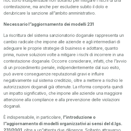
hoc sono indispensabili non soltanto per mitigare i rischi di una
contestazione, ma anche per escludere subito il dolo e
derubricare la sanzione all”ambito amministrativo.
Necessario l”aggiornamento dei modelli 231
La riscrittura del sistema sanzionatorio doganale rappresenta un
cambio radicale che impone alle aziende e agli intermediari di
adeguare le proprie strategie di business e adottare, quanto
prima, nuove soluzioni volte a mitigare i rischi di incorrere in una
contestazione doganale. Occorre considerare, infatti, che l”avvio
di un procedimento penale, indipendentemente dal suo esito,
può avere conseguenze reputazionali gravi e influire
negativamente sul sistema creditizio, oltre a mettere a rischio le
autorizzazioni doganali già ottenute. La riforma comporta quindi
un impatto significativo, che impone alle aziende una maggiore
attenzione alla compliance e alla prevenzione delle violazioni
doganali.
È indispensabile, in particolare,
l”introduzione o
l”aggiornamento di modelli organizzativi ai sensi del d.lgs.
231/2001
, oltre a un”attenta due diligence. Soltanto attraverso