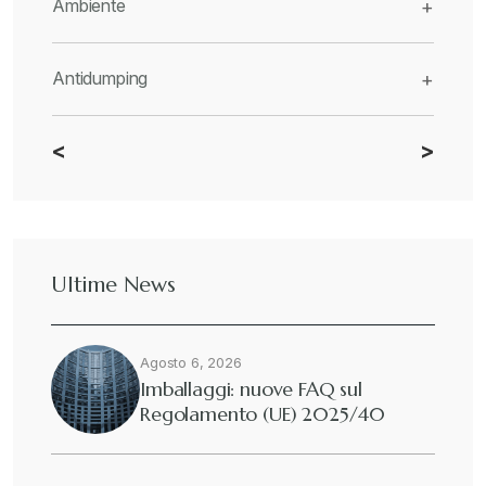
Ambiente
+
Antidumping
+
<
>
CBAM
+
Dazi
+
Ultime News
Deforestazione
+
Agosto 6, 2026
Diritto tributario internazionale
+
Imballaggi: nuove FAQ sul
Regolamento (UE) 2025/40
Diritto tributario nazionale
+