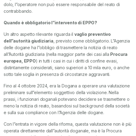
dolo, l”operatore non può essere responsabile del reato di
contrabbando.
Quando è obbligatorio l”intervento di EPPO?
Un altro aspetto rilevante riguarda il
vaglio preventivo
dell”autorità giudiziaria
, previsto come obbligatorio. L”Agenzia
delle dogane ha l”obbligo di trasmettere la notizia di reato
all”Autorità giudiziaria (nella maggior parte dei casi alla
Procura
europea, EPPO
) in tutti i casi in cui i diritti di confine evasi,
distintamente considerati, siano superiori a 10 mila euro, o anche
sotto tale soglia in presenza di circostanze aggravanti.
Fino al 4 ottobre 2024, era la Dogana a operare una valutazione
preliminare sull”elemento soggettivo della violazione. Nella
prassi, i funzionari doganali potevano decidere se trasmettere o
meno la notizia di reato, basandosi sul background della società
e sulla sua compliance con l”Agenzia delle dogane.
Con l”entrata in vigore della riforma, questa valutazione non è più
operata direttamente dall”autorità doganale, ma è la Procura