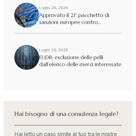
Dogane
Luglio 29, 2026
+
Approvato il 21° pacchetto di
sanzioni europee contro…
Eutekne
+
Fisco e tributi
+
Luglio 29, 2026
EUDR: esclusione delle pelli
dall’elenco delle merci interessate
Guide e Manuali
+
Il Doganalista
+
International Trade Topics
+
Hai bisogno di una consulenza legale?
Italia Oggi
+
Hai letto un caso simile al tuo tra le nostre