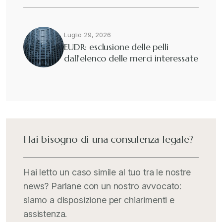
+
Fisco e tributi
+
Luglio 29, 2026
EUDR: esclusione delle pelli
dall’elenco delle merci interessate
Guide e Manuali
+
Il Doganalista
+
International Trade Topics
+
Hai bisogno di una consulenza legale?
Italia Oggi
+
Hai letto un caso simile al tuo tra le nostre
news? Parlane con un nostro avvocato:
Iva comunitaria e nazionale
+
siamo a disposizione per chiarimenti e
assistenza.