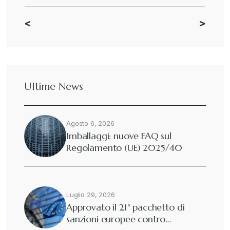
<
>
CBAM
+
Dazi
+
Ultime News
Deforestazione
+
Agosto 6, 2026
Diritto tributario internazionale
+
Imballaggi: nuove FAQ sul
Regolamento (UE) 2025/40
Diritto tributario nazionale
+
Dogane
Luglio 29, 2026
+
Approvato il 21° pacchetto di
sanzioni europee contro…
Eutekne