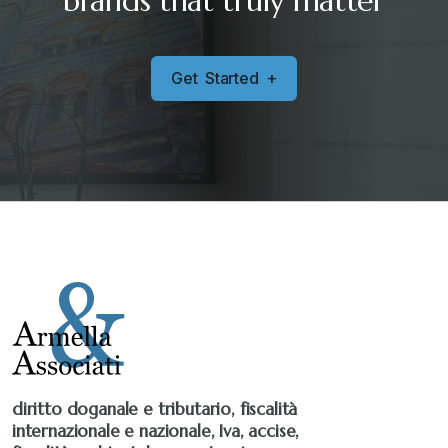
brands that truly matter
Sanzioni
+
G
e
t
S
t
a
r
t
e
d
+
Senza categoria
+
Stampa 2019
+
Stampa 2020
+
Stampa 2021
+
Stampa 2022
+
diritto doganale e tributario, fiscalità
internazionale e nazionale, Iva, accise,
Stampa 2023
+