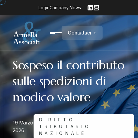
Login
Company News
C
o
n
t
a
t
t
a
c
i
+
Sospeso il contributo
sulle spedizioni di
modico valore
DIRITTO
19 Marzo
TRIBUTARIO
2026
NAZIONALE