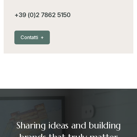
MementoPiù - Giuffré
+
+39 (0)2 7862 5150
Mercosur
+
C
o
n
t
a
t
t
i
+
Nautica
+
News
+
Pubblicazioni
+
RAEE
+
Sharing ideas and building
Riforma Doganale 2024
+