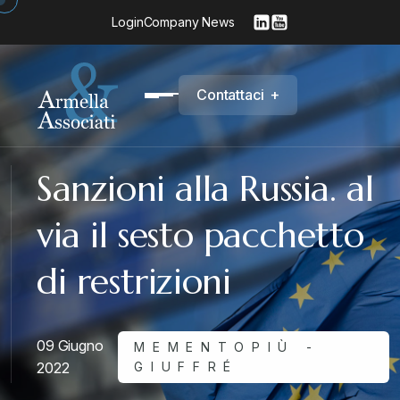
Login
Company News
C
o
n
t
a
t
t
a
c
i
+
Sanzioni alla Russia. al
via il sesto pacchetto
di restrizioni
09 Giugno
MEMENTOPIÙ -
2022
GIUFFRÉ