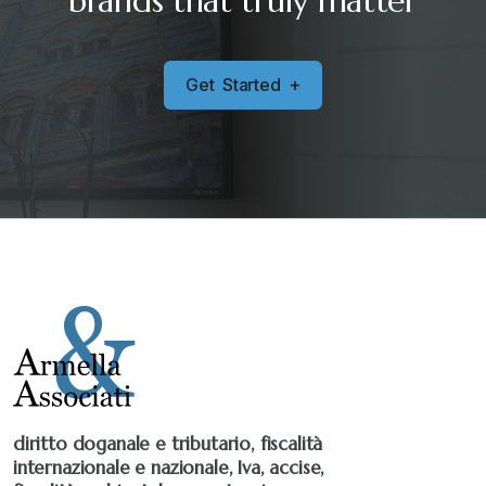
brands that truly matter
G
e
t
S
t
a
r
t
e
d
+
diritto doganale e tributario, fiscalità
internazionale e nazionale, Iva, accise,