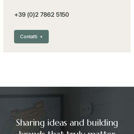
+39 (0)2 7862 5150
C
o
n
t
a
t
t
i
+
Sharing ideas and building