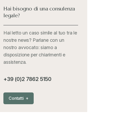
Hai bisogno di una consulenza
legale?
Hai letto un caso simile al tuo tra le
nostre news? Parlane con un
nostro avvocato: siamo a
disposizione per chiarimenti e
assistenza.
+39 (0)2 7862 5150
C
o
n
t
a
t
t
i
+