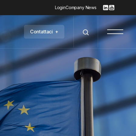
Login
Company News
C
o
n
t
a
t
t
a
c
i
+