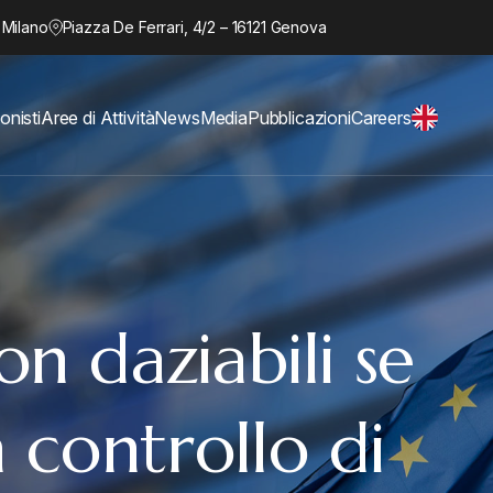
 Milano
Piazza De Ferrari, 4/2 – 16121 Genova
onisti
Aree di Attività
News
Media
Pubblicazioni
Careers
on daziabili se
n controllo di