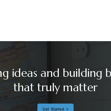
ng ideas and building 
that truly matter
G
e
t
S
t
a
r
t
e
d
+