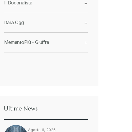
Il Doganalista
+
Italia Oggi
+
MementoPiù - Giuffré
+
Ultime News
Agosto 6, 2026