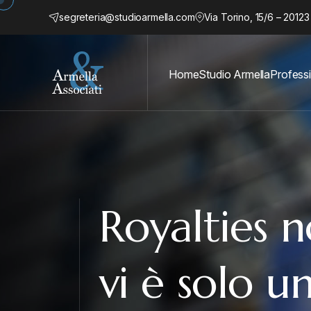
segreteria@studioarmella.com
Via Torino, 15/6 – 20123
Home
Studio Armella
Professi
Royalties n
vi è solo u