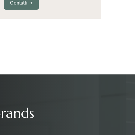
C
o
n
t
a
t
t
i
+
brands