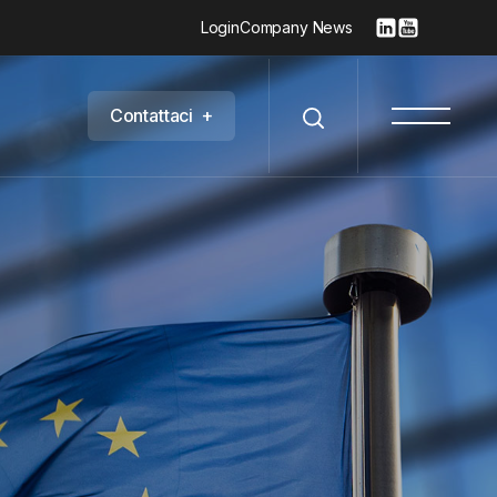
Login
Company News
C
o
n
t
a
t
t
a
c
i
+