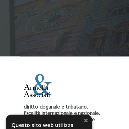
diritto doganale e tributario,
fiscalità internazionale e nazionale,
×
Iva, accise, fiscalità ambientale e
Questo sito web utilizza
contenzioso tributario