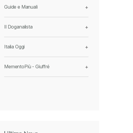
Guide e Manuali
+
Il Doganalista
+
Italia Oggi
+
MementoPiù - Giuffré
+