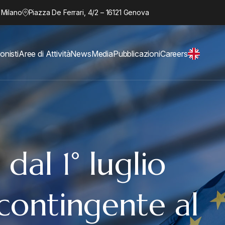
 Milano
Piazza De Ferrari, 4/2 – 16121 Genova
onisti
Aree di Attività
News
Media
Pubblicazioni
Careers
dal 1° luglio
 contingente al