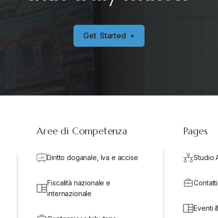
G
e
t
S
t
a
r
t
e
d
+
Aree di Competenza
Pages
Diritto doganale, Iva e accise
Studio 
Fiscalità nazionale e
Contatti
internazionale
Eventi 