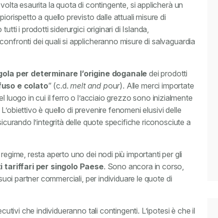
volta esaurita la quota di contingente, si applicherà un
piorispetto a quello previsto dalle attuali misure di
tti i prodotti siderurgici originari di Islanda,
onfronti dei quali si applicheranno misure di salvaguardia
ola per determinare l’origine doganale
dei prodotti
fuso e colato
” (c.d.
melt and p
ou
r
). Alle merci importate
 del luogo in cui il ferro o l’acciaio grezzo sono inizialmente
. L’obiettivo è quello di prevenire fenomeni elusivi delle
sicurando l’integrità delle quote specifiche riconosciute a
regime, resta aperto uno dei nodi più importanti per gli
i tariffari per singolo Paese
. Sono ancora in corso,
 suoi partner commerciali, per individuare le quote di
cutivi che individueranno tali contingenti. L’ipotesi è che il