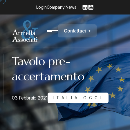
Login
Company News
C
o
n
t
a
t
t
a
c
i
+
Tavolo pre-
accertamento
03 Febbraio 2021
ITALIA OGGI