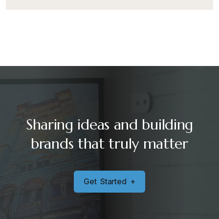
Sharing ideas and building
brands that truly matter
G
e
t
S
t
a
r
t
e
d
+