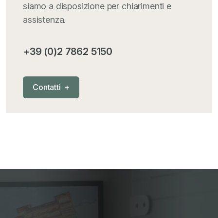
siamo a disposizione per chiarimenti e
assistenza.
+39 (0)2 7862 5150
C
o
n
t
a
t
t
i
+