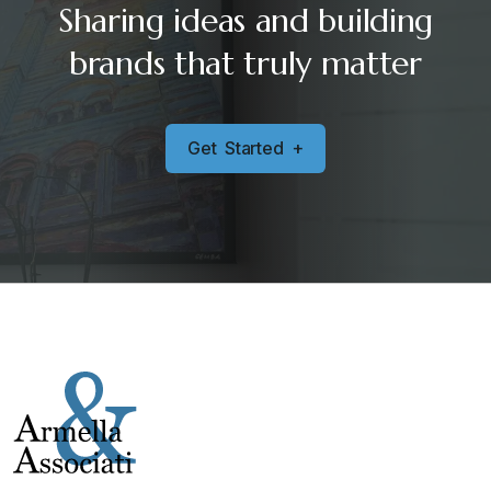
Sharing ideas and building
brands that truly matter
G
e
t
S
t
a
r
t
e
d
+