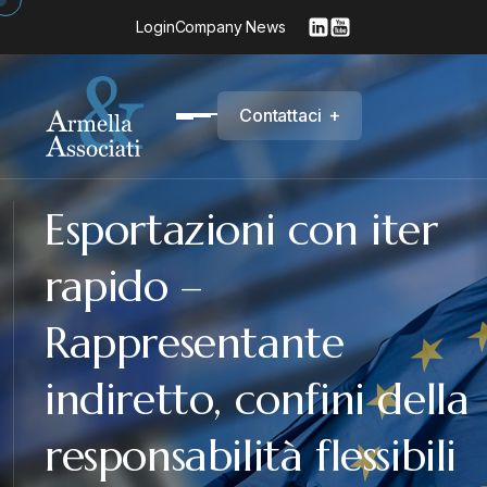
Login
Company News
C
o
n
t
a
t
t
a
c
i
+
Esportazioni con iter
rapido –
Rappresentante
indiretto, confini della
responsabilità flessibili