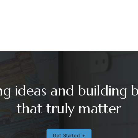
ng ideas and building 
that truly matter
G
e
t
S
t
a
r
t
e
d
+