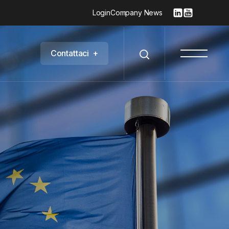
Login
Company News
C
o
n
t
a
t
t
a
c
i
+