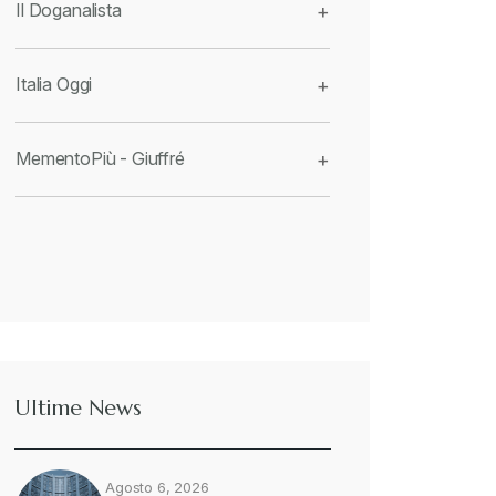
Il Doganalista
+
Italia Oggi
+
MementoPiù - Giuffré
+
Ultime News
Agosto 6, 2026