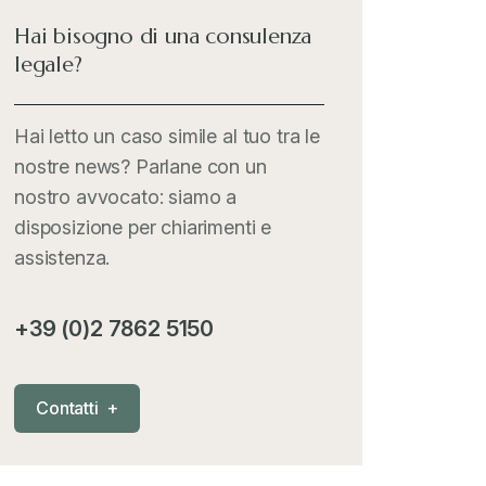
Hai bisogno di una consulenza
legale?
Hai letto un caso simile al tuo tra le
nostre news? Parlane con un
nostro avvocato: siamo a
disposizione per chiarimenti e
assistenza.
+39 (0)2 7862 5150
C
o
n
t
a
t
t
i
+