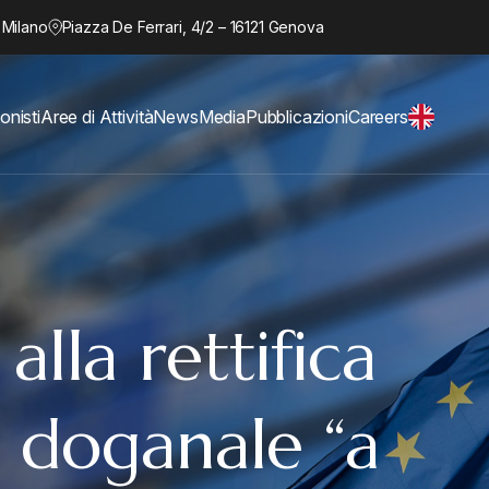
 Milano
Piazza De Ferrari, 4/2 – 16121 Genova
onisti
Aree di Attività
News
Media
Pubblicazioni
Careers
alla rettifica
e doganale “a