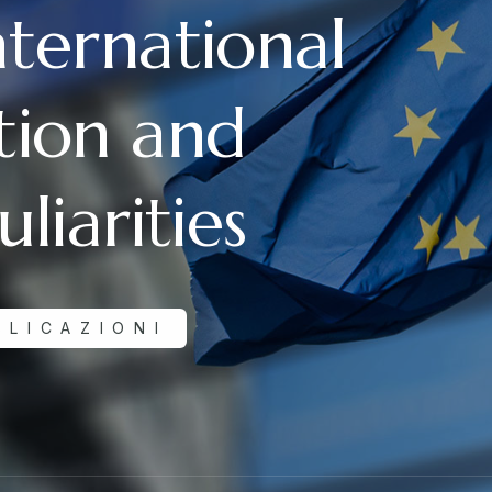
ternational
tion and
liarities
BLICAZIONI