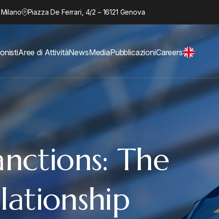
 Milano
Piazza De Ferrari, 4/2 – 16121 Genova
onisti
Aree di Attività
News
Media
Pubblicazioni
Careers
nctions: The
elationship