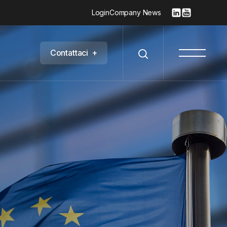
Login
Company News
C
o
n
t
a
t
t
a
c
i
+