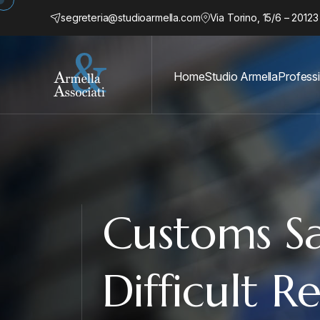
segreteria@studioarmella.com
Via Torino, 15/6 – 20123
Home
Studio Armella
Professi
Customs Sa
Difficult R