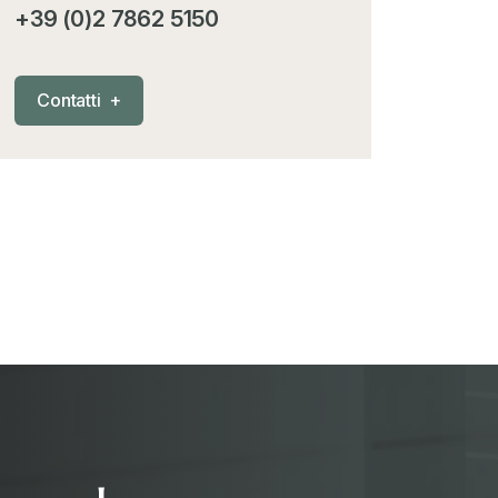
+39 (0)2 7862 5150
C
o
n
t
a
t
t
i
+