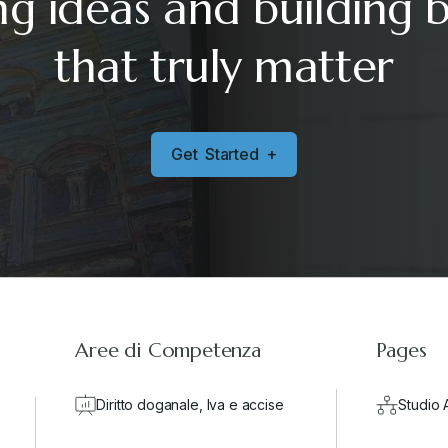
ng ideas and building 
that truly matter
G
e
t
S
t
a
r
t
e
d
+
Aree di Competenza
Pages
Diritto doganale, Iva e accise
Studio 