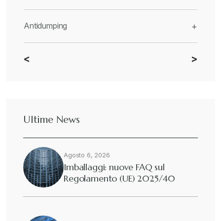
Antidumping
+
<
>
CBAM
+
Dazi
+
Ultime News
Deforestazione
+
Agosto 6, 2026
Diritto tributario internazionale
+
Imballaggi: nuove FAQ sul
Regolamento (UE) 2025/40
Diritto tributario nazionale
+