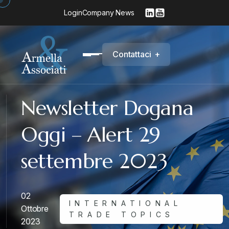
Login
Company News
C
o
n
t
a
t
t
a
c
i
+
Newsletter Dogana
Oggi – Alert 29
settembre 2023
02
INTERNATIONAL
Ottobre
TRADE TOPICS
2023