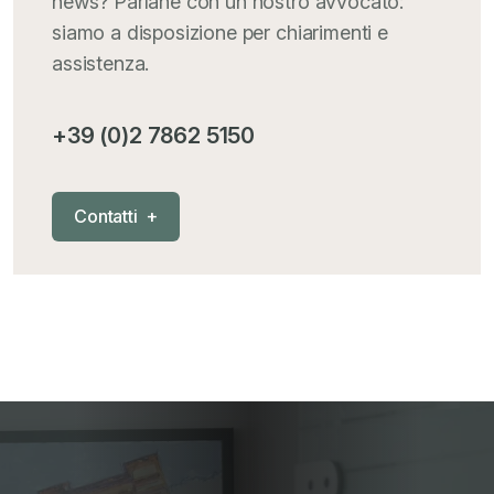
news? Parlane con un nostro avvocato:
Iva comunitaria e nazionale
+
siamo a disposizione per chiarimenti e
assistenza.
MementoPiù - Giuffré
+
+39 (0)2 7862 5150
Mercosur
+
C
o
n
t
a
t
t
i
+
Nautica
+
News
+
Pubblicazioni
+
RAEE
+