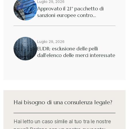
Dogane
Luglio 29, 2026
+
Approvato il 21° pacchetto di
sanzioni europee contro…
Eutekne
+
Fisco e tributi
+
Luglio 29, 2026
EUDR: esclusione delle pelli
dall’elenco delle merci interessate
Guide e Manuali
+
Il Doganalista
+
International Trade Topics
+
Hai bisogno di una consulenza legale?
Italia Oggi
+
Hai letto un caso simile al tuo tra le nostre