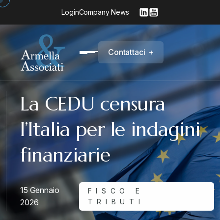
Login
Company News
C
o
n
t
a
t
t
a
c
i
+
La CEDU censura
l’Italia per le indagini
finanziarie
15 Gennaio
FISCO E
2026
TRIBUTI