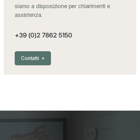
MementoPiù - Giuffré
+
siamo a disposizione per chiarimenti e
assistenza.
Mercosur
+
+39 (0)2 7862 5150
Nautica
+
C
o
n
t
a
t
t
i
+
News
+
Pubblicazioni
+
RAEE
+
Riforma Doganale 2024
+