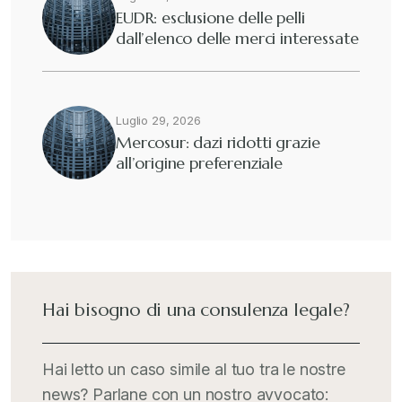
EUDR: esclusione delle pelli
dall’elenco delle merci interessate
Fisco e tributi
+
Guide e Manuali
+
Luglio 29, 2026
Mercosur: dazi ridotti grazie
all’origine preferenziale
Il Doganalista
+
International Trade Topics
+
Italia Oggi
+
Hai bisogno di una consulenza legale?
Iva comunitaria e nazionale
+
Hai letto un caso simile al tuo tra le nostre
news? Parlane con un nostro avvocato: