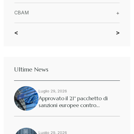
CBAM
+
<
>
Dazi
+
Deforestazione
+
Ultime News
Diritto tributario internazionale
+
Luglio 29, 2026
Diritto tributario nazionale
+
Approvato il 21° pacchetto di
sanzioni europee contro…
Dogane
+
Eutekne
Luglio 29, 2026
+