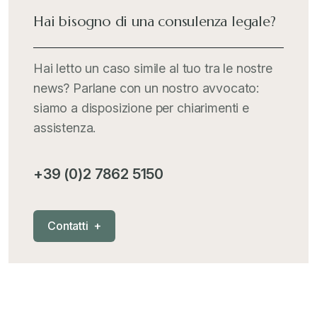
Italia Oggi
+
Hai bisogno di una consulenza legale?
Iva comunitaria e nazionale
+
Hai letto un caso simile al tuo tra le nostre
news? Parlane con un nostro avvocato:
MementoPiù - Giuffré
+
siamo a disposizione per chiarimenti e
assistenza.
Mercosur
+
+39 (0)2 7862 5150
Nautica
+
C
o
n
t
a
t
t
i
+
News
+
Pubblicazioni
+