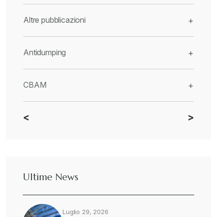
Altre pubblicazioni
+
Antidumping
+
CBAM
+
<
>
Dazi
+
Deforestazione
+
Ultime News
Diritto tributario internazionale
+
Luglio 29, 2026
Diritto tributario nazionale
+