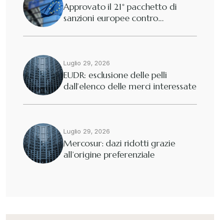
Approvato il 21° pacchetto di
sanzioni europee contro…
Dogane
+
Eutekne
Luglio 29, 2026
+
EUDR: esclusione delle pelli
dall’elenco delle merci interessate
Fisco e tributi
+
Guide e Manuali
+
Luglio 29, 2026
Mercosur: dazi ridotti grazie
all’origine preferenziale
Il Doganalista
+
International Trade Topics
+