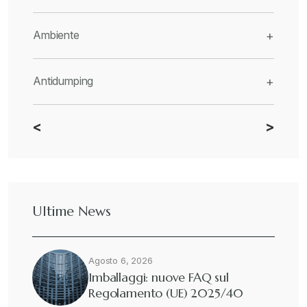
Ambiente
+
Antidumping
+
<
>
CBAM
+
Dazi
+
Ultime News
Deforestazione
+
Agosto 6, 2026
Diritto tributario internazionale
+
Imballaggi: nuove FAQ sul
Regolamento (UE) 2025/40