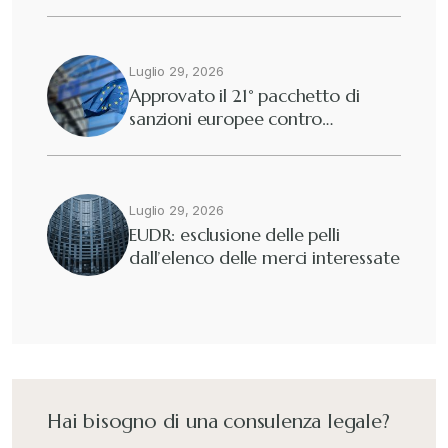
Diritto tributario nazionale
+
Dogane
Luglio 29, 2026
+
Approvato il 21° pacchetto di
sanzioni europee contro…
Eutekne
+
Fisco e tributi
+
Luglio 29, 2026
EUDR: esclusione delle pelli
dall’elenco delle merci interessate
Guide e Manuali
+
Il Doganalista
+
International Trade Topics
+
Hai bisogno di una consulenza legale?