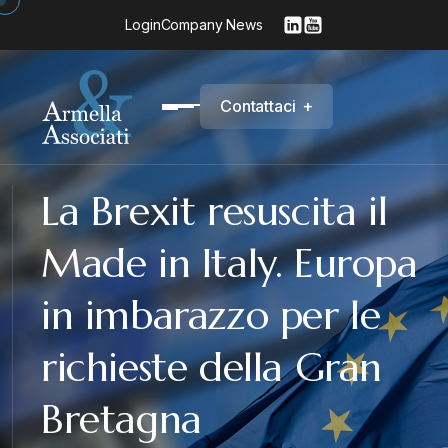
Login
Company News
C
o
n
t
a
t
t
a
c
i
+
La Brexit resuscita il
Made in Italy. Europa
in imbarazzo per le
richieste della Gran
Bretagna