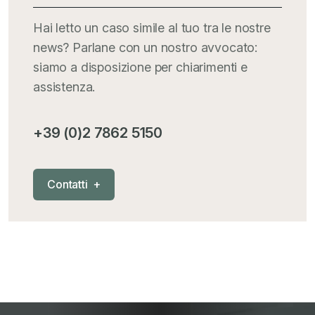
Italia Oggi
+
Hai letto un caso simile al tuo tra le nostre
news? Parlane con un nostro avvocato:
Iva comunitaria e nazionale
+
siamo a disposizione per chiarimenti e
assistenza.
MementoPiù - Giuffré
+
+39 (0)2 7862 5150
Mercosur
+
C
o
n
t
a
t
t
i
+
Nautica
+
News
+
Pubblicazioni
+