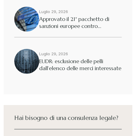
Dogane
Luglio 29, 2026
+
Approvato il 21° pacchetto di
sanzioni europee contro…
Eutekne
+
Fisco e tributi
+
Luglio 29, 2026
EUDR: esclusione delle pelli
dall’elenco delle merci interessate
Guide e Manuali
+
Il Doganalista
+
International Trade Topics
+
Hai bisogno di una consulenza legale?
Italia Oggi
+