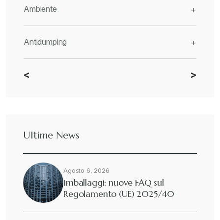
Ambiente
+
Antidumping
+
<
>
CBAM
+
Dazi
+
Ultime News
Deforestazione
+
Agosto 6, 2026
Diritto tributario internazionale
+
Imballaggi: nuove FAQ sul
Regolamento (UE) 2025/40
Diritto tributario nazionale
+