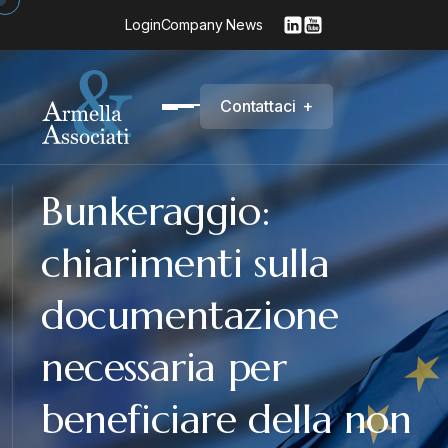
Login
Company News
C
o
n
t
a
t
t
a
c
i
+
Bunkeraggio:
chiarimenti sulla
documentazione
necessaria per
beneficiare della non