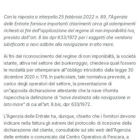
Con la risposta a interpello 25 febbraio 2022 n. 89, l”Agenzia
delle Entrate fornisce importanti chiarimenti circa gli adempimenti
richiesti ai fini dell”applicazione del regime di non imponibilità Iva,
previsto dall”art. 8 bis dpr 633/1972 per i soggetti che vendono
lubrificanti a navi adibite alla navigazione in alto mare.
Ai fini del riconoscimento del regime di non imponibilità, la società
istante, attiva nel settore del
bunkeraggio
, chiedeva quali fossero
le modalità per ottemperare all”obbligo introdotto dalla legge 30
dicembre 2020 n. 178. In particolare, tale normativa prevede, a
carico degli operatori del settore, la presentazione di
un”apposita dichiarazione attestante che la nave rifornita
rispecchia la definizione di “
nave destinata alla navigazione in
lato mare
” di cui all”art. 8
bis
, dpr 633/1972.
L”Agenzia delle Entrate ha, dunque, chiarito che i fornitori devono
indicare nella fattura gli estremi del protocollo di ricezione della
dichiarazione del cliente, consultabile sul sito
web
dell”Agenzia
delle entrate o comunicato dal Centro Operativo di Pescara, a