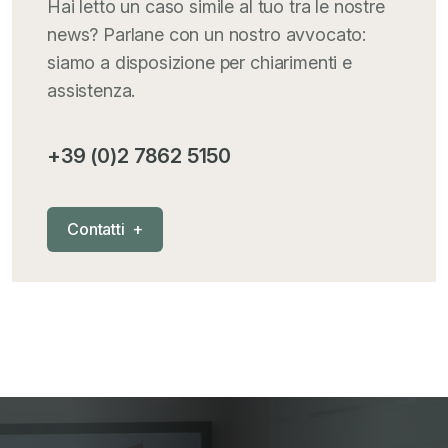
Hai letto un caso simile al tuo tra le nostre
news? Parlane con un nostro avvocato:
Iva comunitaria e nazionale
+
siamo a disposizione per chiarimenti e
assistenza.
MementoPiù - Giuffré
+
+39 (0)2 7862 5150
Mercosur
+
C
o
n
t
a
t
t
i
+
Nautica
+
News
+
Pubblicazioni
+