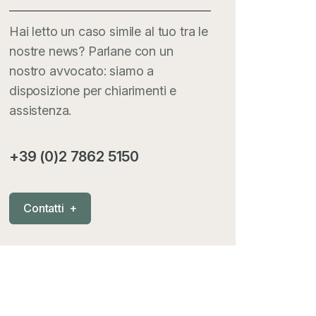
Hai letto un caso simile al tuo tra le
nostre news? Parlane con un
nostro avvocato: siamo a
disposizione per chiarimenti e
assistenza.
+39 (0)2 7862 5150
C
o
n
t
a
t
t
i
+