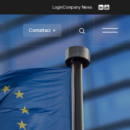
Login
Company News
C
o
n
t
a
t
t
a
c
i
+