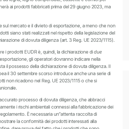
herà ai prodotti fabbricati prima del 29 giugno 2023, ma
one sul mercato e il divieto di esportazione, a meno che non
dotti siano stati realizzati nel rispetto della legislazione del
iarazione di dovuta diligenza (art. 3 Reg. UE 2023/1115).
e i prodotti EUDR è, quindi, la dichiarazione di
due
esportazione, gli operatori dovranno indicare nella
a il possesso della dichiarazione di dovuta diligenza. Il
a il 30 settembre scorso introduce anche una serie di
rodotti non ricadono nel Reg. UE 2023/1115 o che si
unionale.
 accurato processo di dovuta diligenza, che abbracci
tamente i rischi ambientali connessi alla fabbricazione dei
l regolamento. È necessaria un”attenta raccolta di
ostrare la conformità dei prodotti interessati alla
nfine, dare prova del fatto che i prodotti che sono