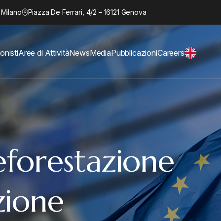
 Milano
Piazza De Ferrari, 4/2 – 16121 Genova
onisti
Aree di Attività
News
Media
Pubblicazioni
Careers
forestazione
zione