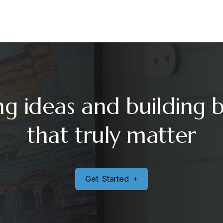
ng ideas and building 
that truly matter
G
e
t
S
t
a
r
t
e
d
+