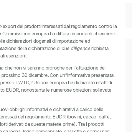
rt-export dei prodotti interessati dal regolamento contro la
Commissione europea ha diffuso importanti chiarimenti,
elle dichiarazioni doganali di importazione ed
tazione della dichiarazione di
due diligence
richiesta
ali esenzioni.
rma che non vi saranno proroghe per l”attuazione del
 il prossimo 30 dicembre. Con un”informativa presentata
 presso il WTO, l’Unione europea ha dichiarato infatti di
ento EUDR, nonostante le numerose obiezioni sollevate
ovi obblighi informativi e dichiarativi a carico delle
teressati dal regolamento EUDR (bovini, cacao, caffè,
tti derivati da queste materie prime). Tra i prodotti
bone da legna, legno compensato, cassette e cornici per