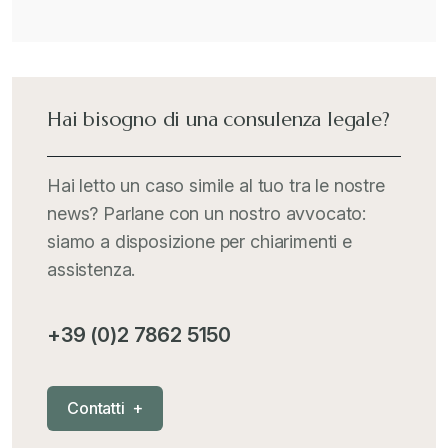
Il Doganalista
+
International Trade Topics
+
Hai bisogno di una consulenza legale?
Italia Oggi
+
Hai letto un caso simile al tuo tra le nostre
news? Parlane con un nostro avvocato:
Iva comunitaria e nazionale
+
siamo a disposizione per chiarimenti e
assistenza.
MementoPiù - Giuffré
+
+39 (0)2 7862 5150
Mercosur
+
C
o
n
t
a
t
t
i
+
Nautica
+