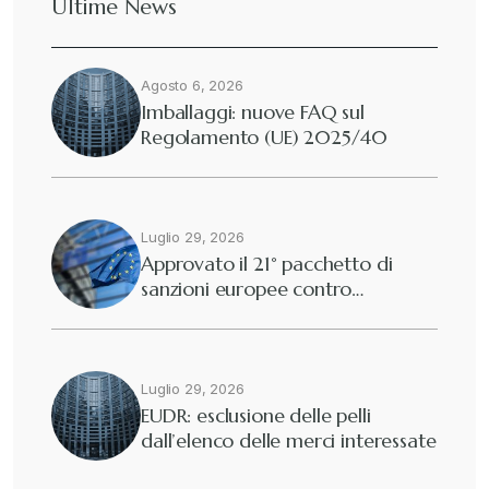
Ultime News
Deforestazione
+
Agosto 6, 2026
Diritto tributario internazionale
+
Imballaggi: nuove FAQ sul
Regolamento (UE) 2025/40
Diritto tributario nazionale
+
Dogane
Luglio 29, 2026
+
Approvato il 21° pacchetto di
sanzioni europee contro…
Eutekne
+
Fisco e tributi
+
Luglio 29, 2026
EUDR: esclusione delle pelli
dall’elenco delle merci interessate
Guide e Manuali
+