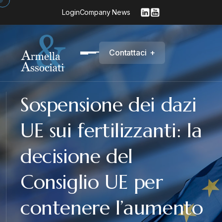
Login
Company News
C
o
n
t
a
t
t
a
c
i
+
Sospensione dei dazi
UE sui fertilizzanti: la
decisione del
Consiglio UE per
contenere l’aumento