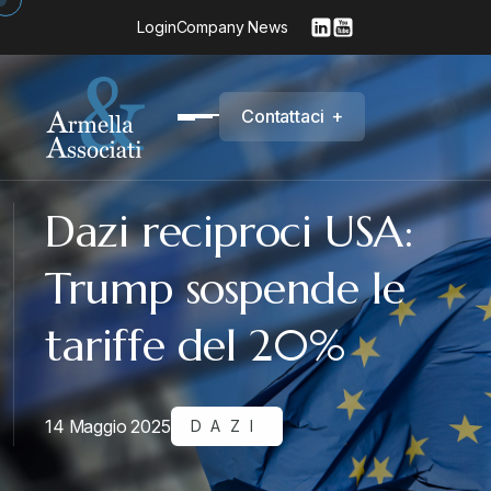
Login
Company News
C
o
n
t
a
t
t
a
c
i
+
Dazi reciproci USA:
Trump sospende le
tariffe del 20%
14 Maggio 2025
DAZI