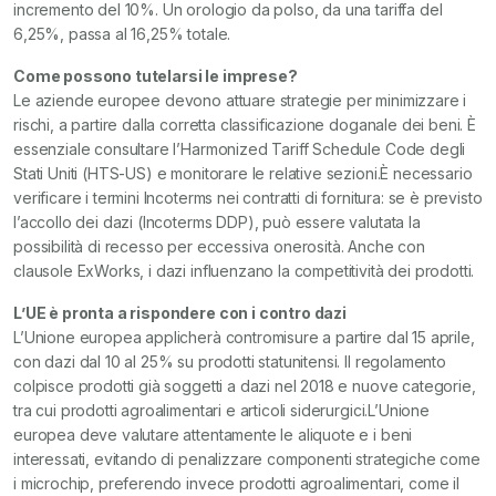
incremento del 10%. Un orologio da polso, da una tariffa del
6,25%, passa al 16,25% totale.
Come possono tutelarsi le imprese?
Le aziende europee devono attuare strategie per minimizzare i
rischi, a partire dalla corretta classificazione doganale dei beni. È
essenziale consultare l’Harmonized Tariff Schedule Code degli
Stati Uniti (HTS-US) e monitorare le relative sezioni.È necessario
verificare i termini Incoterms nei contratti di fornitura: se è previsto
l’accollo dei dazi (Incoterms DDP), può essere valutata la
possibilità di recesso per eccessiva onerosità. Anche con
clausole ExWorks, i dazi influenzano la competitività dei prodotti.
L’UE è pronta a rispondere con i contro dazi
L’Unione europea applicherà contromisure a partire dal 15 aprile,
con dazi dal 10 al 25% su prodotti statunitensi. Il regolamento
colpisce prodotti già soggetti a dazi nel 2018 e nuove categorie,
tra cui prodotti agroalimentari e articoli siderurgici.L’Unione
europea deve valutare attentamente le aliquote e i beni
interessati, evitando di penalizzare componenti strategiche come
i microchip, preferendo invece prodotti agroalimentari, come il