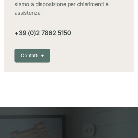
siamo a disposizione per chiarimenti e
assistenza.
+39 (0)2 7862 5150
C
o
n
t
a
t
t
i
+