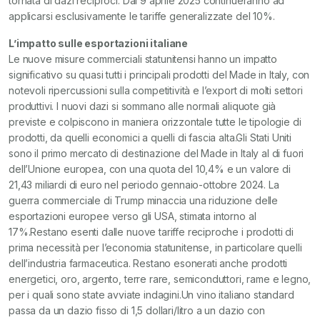
tornata di dazi reciproci. Dal 9 aprile 2025 continueranno ad
applicarsi esclusivamente le tariffe generalizzate del 10%.
L’impatto sulle esportazioni italiane
Le nuove misure commerciali statunitensi hanno un impatto
significativo su quasi tutti i principali prodotti del Made in Italy, con
notevoli ripercussioni sulla competitività e l’export di molti settori
produttivi. I nuovi dazi si sommano alle normali aliquote già
previste e colpiscono in maniera orizzontale tutte le tipologie di
prodotti, da quelli economici a quelli di fascia alta.Gli Stati Uniti
sono il primo mercato di destinazione del Made in Italy al di fuori
dell’Unione europea, con una quota del 10,4% e un valore di
21,43 miliardi di euro nel periodo gennaio-ottobre 2024. La
guerra commerciale di Trump minaccia una riduzione delle
esportazioni europee verso gli USA, stimata intorno al
17%.Restano esenti dalle nuove tariffe reciproche i prodotti di
prima necessità per l’economia statunitense, in particolare quelli
dell’industria farmaceutica. Restano esonerati anche prodotti
energetici, oro, argento, terre rare, semiconduttori, rame e legno,
per i quali sono state avviate indagini.Un vino italiano standard
passa da un dazio fisso di 1,5 dollari/litro a un dazio con