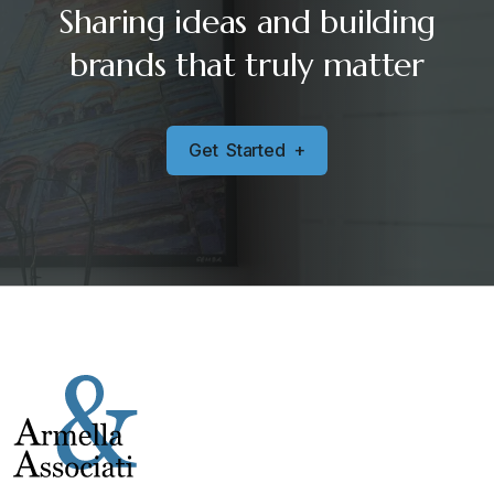
Sharing ideas and building
brands that truly matter
G
e
t
S
t
a
r
t
e
d
+