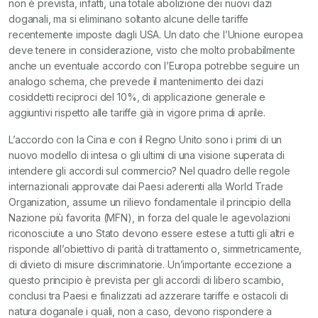
non è prevista, infatti, una totale abolizione dei nuovi dazi
doganali, ma si eliminano soltanto alcune delle tariffe
recentemente imposte dagli USA. Un dato che l’Unione europea
deve tenere in considerazione, visto che molto probabilmente
anche un eventuale accordo con l’Europa potrebbe seguire un
analogo schema, che prevede il mantenimento dei dazi
cosiddetti reciproci del 10%, di applicazione generale e
aggiuntivi rispetto alle tariffe già in vigore prima di aprile.
L’accordo con la Cina e con il Regno Unito sono i primi di un
nuovo modello di intesa o gli ultimi di una visione superata di
intendere gli accordi sul commercio? Nel quadro delle regole
internazionali approvate dai Paesi aderenti alla World Trade
Organization, assume un rilievo fondamentale il principio della
Nazione più favorita (MFN), in forza del quale le agevolazioni
riconosciute a uno Stato devono essere estese a tutti gli altri e
risponde all’obiettivo di parità di trattamento o, simmetricamente,
di divieto di misure discriminatorie. Un’importante eccezione a
questo principio è prevista per gli accordi di libero scambio,
conclusi tra Paesi e finalizzati ad azzerare tariffe e ostacoli di
natura doganale i quali, non a caso, devono rispondere a