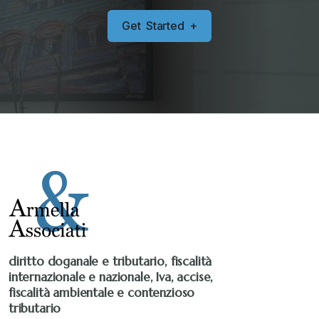
G
e
t
S
t
a
r
t
e
d
+
diritto doganale e tributario, fiscalità
internazionale e nazionale, Iva, accise,
fiscalità ambientale e contenzioso
tributario