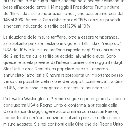
di 90 giorni per le super tariffe adottate nelle scorse settimane. In
base all’accordo, entro il 14 maggio il Presidente Trump ridurrà
del 115% i dazi sulle importazioni cinesi, che passeranno così dal
145 al 30%. Anche la Cina abbatterà del 115% i dazi sui prodotti
americani, riducendo le tariffe del 125% al 10%.
La riduzione delle misure tariffarie, oltre a essere temporanea,
sarà soltanto parziale: restano in vigore, infatti, i dazi “reciproci”
USA del 10% e le misure tariffarie imposte dagli Stati Uniti prima
del 2 aprile, tra cui le tariffe su acciaio, alluminio e auto. Sono
queste le novità previste dall’intesa commerciale raggiunta dagli
Stati Uniti e dalla Repubblica popolare cinese. L’accordo
annunciato l’altro ieri a Ginevra rappresenta un importante passo
verso una possibile definizione dei rapporti commerciali tra Cina
e USA, che si sono impegnate a proseguire nei negoziati.
L’intesa tra Washington e Pechino segue di pochi giorni l’accordo
concluso tra USA e Regno Unito e conferma la strategia della
Casa Bianca di raggiungere accordi mirati con ciascun Paese,
concedendo però una riduzione soltanto parziale delle recenti
misure adottate. Sia nei confronti della Cina che del Regno Unito