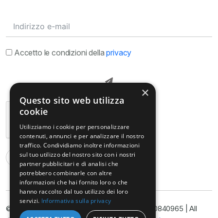
Accetto le condizioni della
privacy
×
Questo sito web utilizza
cookie
Utilizziamo i cookie per personalizzare
contenuti, annunci e per analizzare il nostro
traffico. Condividiamo inoltre informazioni
sul tuo utilizzo del nostro sito con i nostri
partner pubblicitari e di analisi che
potrebbero combinarle con altre
informazioni che hai fornito loro o che
hanno raccolto dal tuo utilizzo dei loro
servizi.
Informativa sulla privacy
© Copyright@ Studio Legale Armella P.I. 11090840965 | All