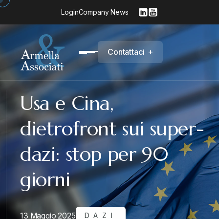
Login
Company News
C
o
n
t
a
t
t
a
c
i
+
Usa e Cina,
dietrofront sui super-
dazi: stop per 90
giorni
13 Maggio 2025
DAZI