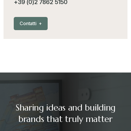
+39 (0)2 7862 5150
C
o
n
t
a
t
t
i
+
Sharing ideas and building
brands that truly matter