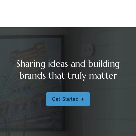
Sharing ideas and building
brands that truly matter
G
e
t
S
t
a
r
t
e
d
+