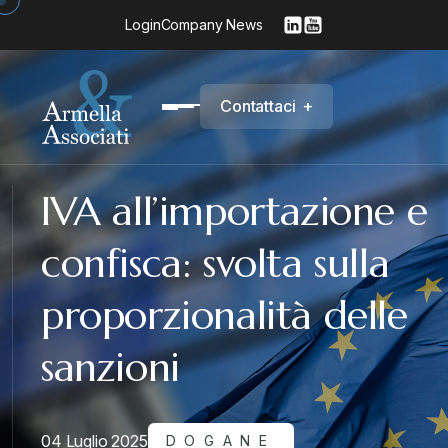
Login
Company News
C
o
n
t
a
t
t
a
c
i
+
IVA all’importazione e
confisca: svolta sulla
proporzionalità delle
sanzioni
04 Luglio 2025
DOGANE