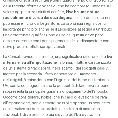
chiarisce che, a prescindere dall’inquadramento giuridico fornito
dalla recente riforma doganale, che ha ricompreso l’imposta sul
valore aggiunto tra i diritti di confine,
l’Iva ha una natura
radicalmente diversa dai dazi doganali
e tale distinzione non
può essere incisa dal Legislatore. La pronuncia segna così un
importante principio: anche se il Legislatore assegna a un tributo
una determinata qualificazione giuridica, questa deve però
essere coerente con i principi generali dell’ordinamento e non
deve produrre effetti sproporzionati.
La Consulta evidenzia, inoltre, una significativa differenza tra
Iva
interna
e
Iva all’importazione
: la prima, infatti, è caratterizzata
da un sistema di tracciabilità, negli scambi, dei soggetti passivi,
mentre per la seconda il fatto generatore e il momento
dell’esigibilità coincidono con l’ingresso del bene nel territorio
UE, con la conseguenza che la possibilità di fare leva sul bene
rappresenta la principale garanzia di pagamento dell’imposta.
Occorre considerare, inoltre, che in caso di evasione dell’Iva
all’importazione, non è sempre possibile operare un sequestro
conservativo sui beni, soprattutto se si tratta di merci non
frazionabili di valore molto più elevato dell’Iva evasa. Tali