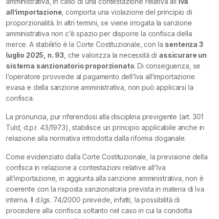
amministrativa, in caso di una contestazione relativa all’
Iva
all’importazione
, comporta una violazione del principio di
proporzionalità. In altri termini, se viene irrogata la sanzione
amministrativa non c’è spazio per disporre la confisca della
merce. A stabilirlo è la Corte Costituzionale, con la
sentenza 3
luglio 2025, n. 93
, che valorizza la necessità di
assicurare un
sistema sanzionatorio proporzionato
. Di conseguenza, se
l’operatore provvede al pagamento dell’Iva all’importazione
evasa e della sanzione amministrativa, non può applicarsi la
confisca.
La pronuncia, pur riferendosi alla disciplina previgente (art. 301
Tuld, d.p.r. 43/1973), stabilisce un principio applicabile anche in
relazione alla normativa introdotta dalla riforma doganale.
Come evidenziato dalla Corte Costituzionale, la previsione della
confisca in relazione a contestazioni relative all’Iva
all’importazione, in aggiunta alla sanzione amministrativa, non è
coerente con la risposta sanzionatoria prevista in materia di Iva
interna. Il d.lgs. 74/2000 prevede, infatti, la possibilità di
procedere alla confisca soltanto nel caso in cui la condotta