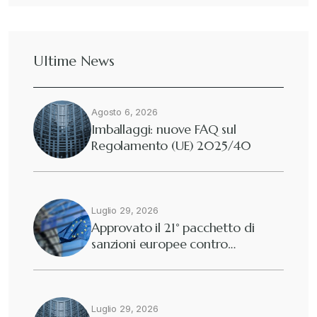
Dazi
+
Ultime News
Deforestazione
+
Agosto 6, 2026
Diritto tributario internazionale
+
Imballaggi: nuove FAQ sul
Regolamento (UE) 2025/40
Diritto tributario nazionale
+
Dogane
Luglio 29, 2026
+
Approvato il 21° pacchetto di
sanzioni europee contro…
Eutekne
+
Fisco e tributi
+
Luglio 29, 2026