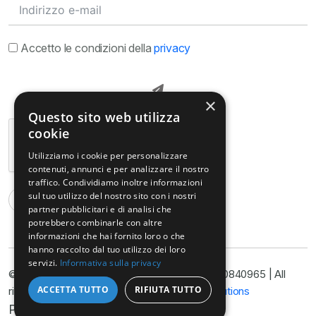
Accetto le condizioni della
privacy
×
Questo sito web utilizza
cookie
Utilizziamo i cookie per personalizzare
contenuti, annunci e per analizzare il nostro
traffico. Condividiamo inoltre informazioni
sul tuo utilizzo del nostro sito con i nostri
partner pubblicitari e di analisi che
potrebbero combinarle con altre
informazioni che hai fornito loro o che
hanno raccolto dal tuo utilizzo dei loro
servizi.
Informativa sulla privacy
© Copyright@ Studio Legale Armella P.I. 11090840965 | All
ACCETTA TUTTO
RIFIUTA TUTTO
rights reserved 2025 | Developed by
Nyx Solutions
Privacy Policy
Cookie Policy
Disclimer