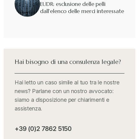
EUDR: esclusione delle pelli
dall’elenco delle merci interessate
Guide e Manuali
+
Il Doganalista
+
International Trade Topics
+
Hai bisogno di una consulenza legale?
Italia Oggi
+
Hai letto un caso simile al tuo tra le nostre
news? Parlane con un nostro avvocato:
Iva comunitaria e nazionale
+
siamo a disposizione per chiarimenti e
assistenza.
MementoPiù - Giuffré
+
+39 (0)2 7862 5150