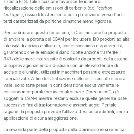
sistema ETS. Tale situazione favorisce fenomeni di
rilocalizzazione delle emissioni di carbonio (c.d. “
carbon
leakage
”), ossia di trasferimento della produzione verso Paesi
terzi caratterizzati da politiche climatiche meno rigorose.
Per contrastare questo fenomeno, la Commissione ha proposto
di ampliare la portata del CBAM per includere 180 prodotti ad alta
intensità di acciaio e alluminio, come macchinari e apparecchi,
garantendo che le emissioni siano ridotte anziché trasferite. Il
94% delle merci interessate è costituito da prodotti della catena
di approvvigionamento industriale con un elevato tenore di
acciaio e alluminio, utilizzati in macchinari pesanti e attrezzature
specializzate. Ai fini dell’attribuzione delle emissioni alle merci a
valle, sono state prese in considerazione esclusivamente le
emissioni incorporate nei materiali di base (“precursori”) già
soggetti al CBAM, mentre restano escluse quelle generate dalle
successive fasi di trasformazione e assemblaggio. Per tale
ragione, la proposta prevede l’utilizzo di valori predefiniti, senza
applicazione di alcuna maggiorazione.
La seconda parte della proposta della Commissione si incentra