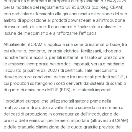
europea ha pubblicato la proposta di regolamento n. 9542/2026
per la modifica del regolamento UE 956/2023 (c.d. Reg. CBAM),
con particolare riferimento alla già annunciata estensione del suo
ambito di applicazione ai prodotti downstream e all’introduzione
di misure anti-elusione. Il documento è finalizzato a colmare le
lacune del meccanismo e a rafforzarne l’efficacia.
Attualmente, il CBAM si applica a una serie di materiali di base, tra
cui alluminio, cemento, energia elettrica, fertilizzanti, idrogeno
nonché ferro e acciaio; per tali materiali, è fissato un prezzo per
le emissioni incorporate nei prodotti importati, versato mediante
l’acquisto (a partire dal 2027) di certificati. Tale meccanismo
deve garantire condizioni paritarie tra i materiali prodotti nell’UE, i
cui produttori sostengono i costi derivanti dal sistema di scambio
di quote di emissione dell’UE (ETS), e i materiali importati.
I produttori europei che utilizzano tali materie prime nella
realizzazione di prodotti a valle stanno subendo un incremento
dei costi di produzione in conseguenza dell’introduzione del
prezzo delle emissioni per le merci importate (attraverso il CBAM)
e della graduale eliminazione delle quote gratuite previste dal