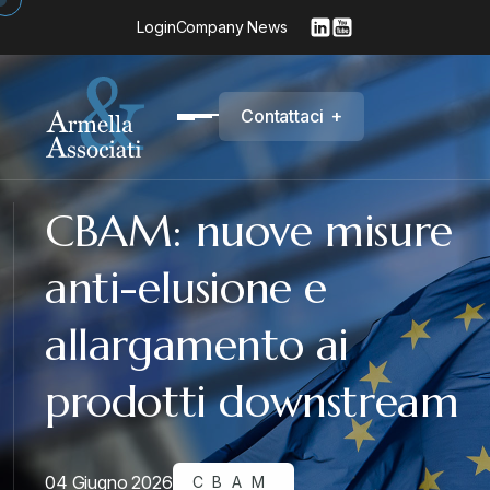
Login
Company News
C
o
n
t
a
t
t
a
c
i
+
CBAM: nuove misure
anti-elusione e
allargamento ai
prodotti downstream
04 Giugno 2026
CBAM