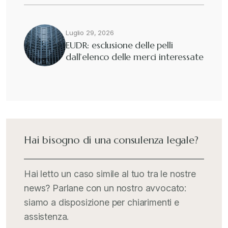
Fisco e tributi
+
Luglio 29, 2026
EUDR: esclusione delle pelli
dall’elenco delle merci interessate
Guide e Manuali
+
Il Doganalista
+
International Trade Topics
+
Hai bisogno di una consulenza legale?
Italia Oggi
+
Hai letto un caso simile al tuo tra le nostre
news? Parlane con un nostro avvocato:
Iva comunitaria e nazionale
+
siamo a disposizione per chiarimenti e
assistenza.