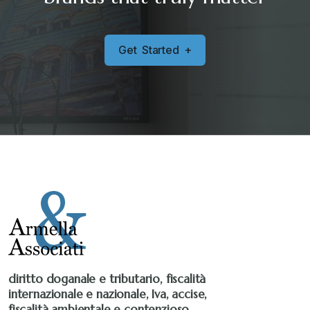
Sanzioni
+
G
e
t
S
t
a
r
t
e
d
+
Senza categoria
+
Stampa 2019
+
Stampa 2020
+
Stampa 2021
+
Stampa 2022
+
diritto doganale e tributario, fiscalità
internazionale e nazionale, Iva, accise,
Stampa 2023
+
fiscalità ambientale e contenzioso