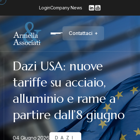
Login
Company News
C
o
n
t
a
t
t
a
c
i
+
Dazi USA: nuove
tariffe su acciaio,
alluminio e rame a
partire dall’8 giugno
04 Giugno 2026
DAZI