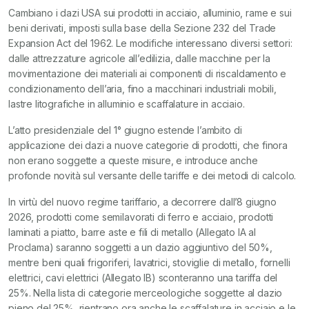
Cambiano i dazi USA sui prodotti in acciaio, alluminio, rame e sui
beni derivati, imposti sulla base della Sezione 232 del Trade
Expansion Act del 1962. Le modifiche interessano diversi settori:
dalle attrezzature agricole all’edilizia, dalle macchine per la
movimentazione dei materiali ai componenti di riscaldamento e
condizionamento dell’aria, fino a macchinari industriali mobili,
lastre litografiche in alluminio e scaffalature in acciaio.
L’atto presidenziale del 1° giugno estende l’ambito di
applicazione dei dazi a nuove categorie di prodotti, che finora
non erano soggette a queste misure, e introduce anche
profonde novità sul versante delle tariffe e dei metodi di calcolo.
In virtù del nuovo regime tariffario, a decorrere dall’8 giugno
2026, prodotti come semilavorati di ferro e acciaio, prodotti
laminati a piatto, barre aste e fili di metallo (Allegato IA al
Proclama) saranno soggetti a un dazio aggiuntivo del 50%,
mentre beni quali frigoriferi, lavatrici, stoviglie di metallo, fornelli
elettrici, cavi elettrici (Allegato IB) sconteranno una tariffa del
25%. Nella lista di categorie merceologiche soggette al dazio
pieno del 25%, rientrano ora anche le scaffalature in acciaio e le