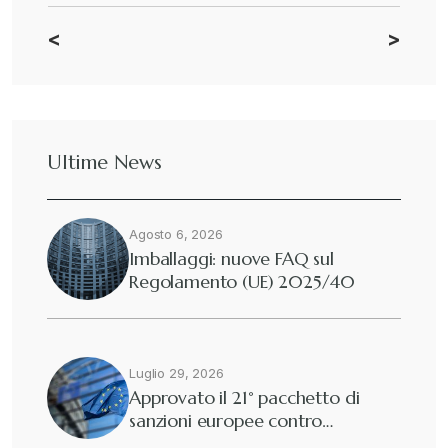
<
>
CBAM
+
Dazi
+
Ultime News
Deforestazione
+
Agosto 6, 2026
Diritto tributario internazionale
+
Imballaggi: nuove FAQ sul
Regolamento (UE) 2025/40
Diritto tributario nazionale
+
Dogane
Luglio 29, 2026
+
Approvato il 21° pacchetto di
sanzioni europee contro…
Eutekne
+