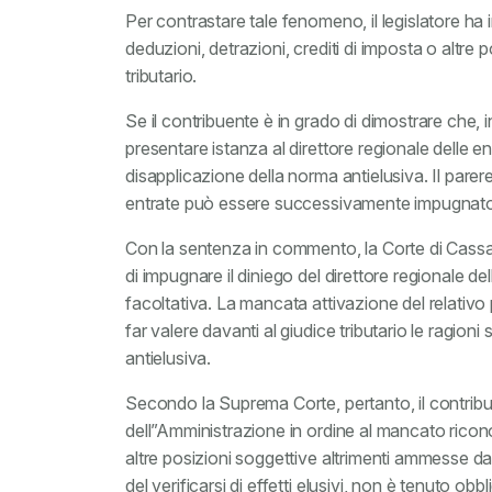
Per contrastare tale fenomeno, il legislatore ha 
deduzioni, detrazioni, crediti di imposta o altr
tributario.
Se il contribuente è in grado di dimostrare che, i
presentare istanza al direttore regionale delle e
disapplicazione della norma antielusiva. Il pare
entrate può essere successivamente impugnat
Con la sentenza in commento, la Corte di Cassazi
di impugnare il diniego del direttore regionale de
facoltativa. La mancata attivazione del relativo
far valere davanti al giudice tributario le ragioni
antielusiva.
Secondo la Suprema Corte, pertanto, il contribuen
dell”Amministrazione in ordine al mancato ricono
altre posizioni soggettive altrimenti ammesse dall
del verificarsi di effetti elusivi, non è tenuto o