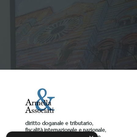
diritto doganale e tributario,
fiscalità internazionale e nazionale,
Iva, accise, fiscalità ambientale e