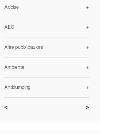
Accise
+
AEO
+
Altre pubblicazioni
+
Ambiente
+
Antidumping
+
<
>
CBAM
+
Dazi
+