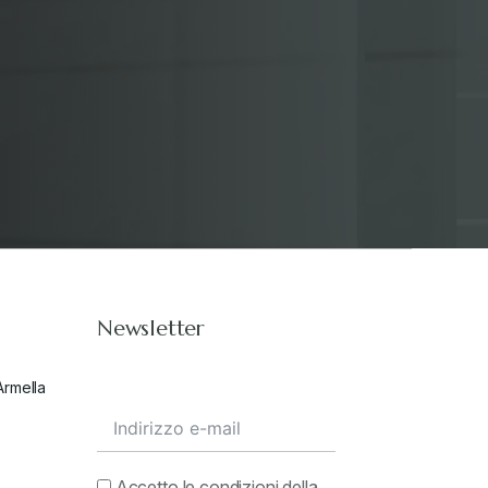
Stampa 2019
+
Stampa 2020
+
Stampa 2021
+
Stampa 2022
+
Newsletter
Stampa 2023
+
Armella
Stampa 2024
+
valore in dogana
+
Accetto le condizioni della