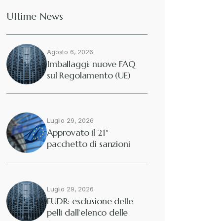
Ultime News
Deforestazione
+
Agosto 6, 2026
Diritto tributario internazionale
+
Imballaggi: nuove FAQ
sul Regolamento (UE)
2025/40
Diritto tributario nazionale
+
Dogane
Luglio 29, 2026
+
Approvato il 21°
pacchetto di sanzioni
Eutekne
europee contro…
+
Fisco e tributi
+
Luglio 29, 2026
EUDR: esclusione delle
pelli dall’elenco delle
Guide e Manuali
+