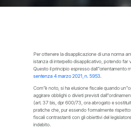
Per ottenere la disapplicazione di una norma ant
istanza di interpello disapplicativo, potendo far 
Questo il principio espresso dall”orientamento ma
sentenza 4 marzo 2021, n. 5953
.
Com”è noto, si ha elusione fiscale quando un”op
aggirare obblighi o divieti previsti dall”ordiname
(art. 37 bis, dpr 600/73, ora abrogato e sostituito
pratiche che, pur essendo formalmente rispettose
fiscali contrastanti con gli obiettivi del legislat
indebito.