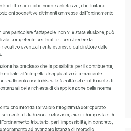
introdotto specifiche norme antielusive, che limitano
e posizioni soggettive altrimenti ammesse dall”ordinamento
n una particolare fattispecie, non vi è stata elusione, può
ntrate competente per territorio per chiedere la
re negativo eventualmente espresso dal direttore delle
o.
one ha precisato che la possibilità, per il contribuente,
lle entrate all”interpello disapplicativo è meramente
 procedimento non inibisce la facoltà del contribuente di
 sostanziali della richiesta di disapplicazione della norma
te che intenda far valere l”illegittimità dell”operato
scimento di deduzioni, detrazioni, crediti di imposta o di
”ordinamento tributario, per l”impossibilità, in concreto,
bbligatoriamente ad avanzare istanza di interpello