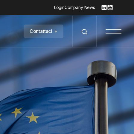
Login
Company News
C
o
n
t
a
t
t
a
c
i
+