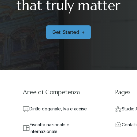
that truly matter
G
e
t
S
t
a
r
t
e
d
+
Aree di Competenza
Pages
Diritto doganale, Iva e accise
Studio 
Fiscalità nazionale e
Contatti
internazionale