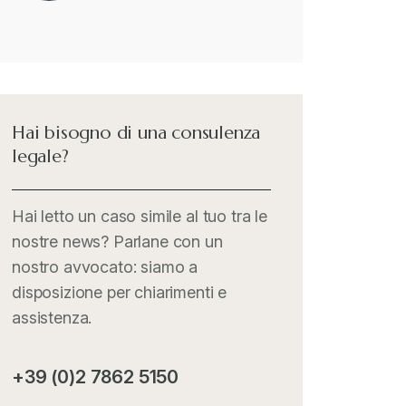
merci interessate
Il Doganalista
+
International Trade Topics
+
Hai bisogno di una consulenza
legale?
Italia Oggi
+
Hai letto un caso simile al tuo tra le
nostre news? Parlane con un
Iva comunitaria e nazionale
+
nostro avvocato: siamo a
disposizione per chiarimenti e
MementoPiù - Giuffré
+
assistenza.
Mercosur
+
+39 (0)2 7862 5150