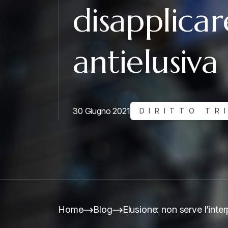
disapplica
antielusiva
30 Giugno 2021
DIRITTO TR
Home
Blog
Elusione: non serve l’inte