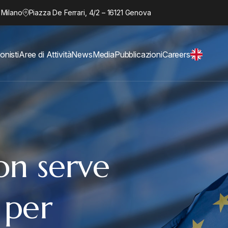
 Milano
Piazza De Ferrari, 4/2 – 16121 Genova
onisti
Aree di Attività
News
Media
Pubblicazioni
Careers
on serve
o per