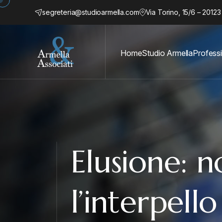
segreteria@studioarmella.com
Via Torino, 15/6 – 20123
Home
Studio Armella
Professi
Elusione: n
l’interpell