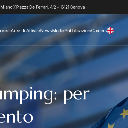
 Milano
Piazza De Ferrari, 4/2 – 16121 Genova
onisti
Aree di Attività
News
Media
Pubblicazioni
Careers
umping: per
ento