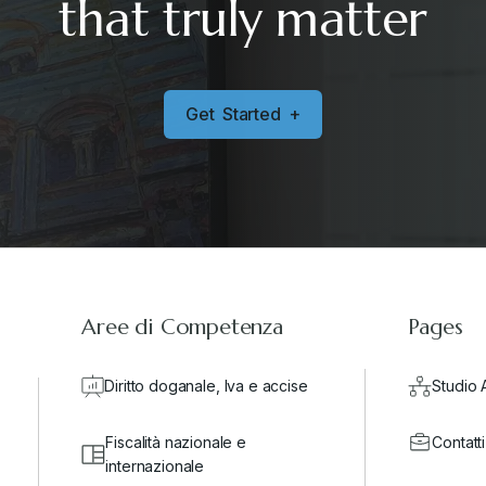
that truly matter
G
e
t
S
t
a
r
t
e
d
+
Aree di Competenza
Pages
Diritto doganale, Iva e accise
Studio 
Fiscalità nazionale e
Contatti
internazionale