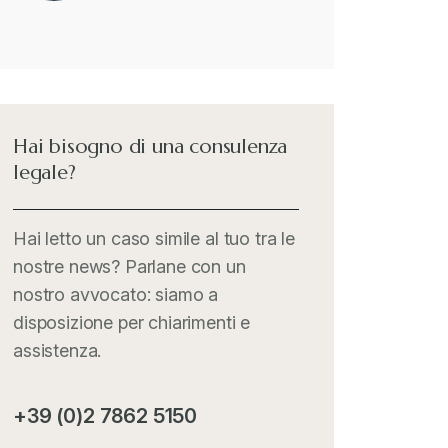
merci interessate
Il Doganalista
+
International Trade Topics
+
Hai bisogno di una consulenza
legale?
Italia Oggi
+
Hai letto un caso simile al tuo tra le
nostre news? Parlane con un
Iva comunitaria e nazionale
+
nostro avvocato: siamo a
disposizione per chiarimenti e
MementoPiù - Giuffré
+
assistenza.
Mercosur
+
+39 (0)2 7862 5150