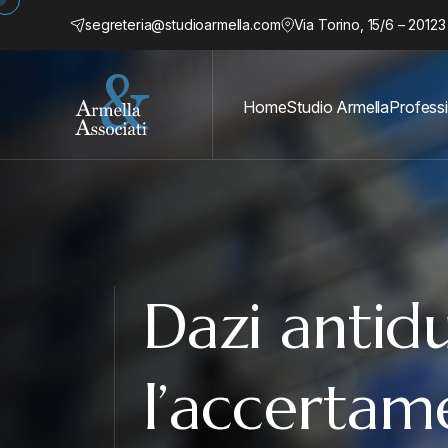
segreteria@studioarmella.com
Via Torino, 15/6 – 20123
Home
Studio Armella
Professi
Dazi antid
l’accertam