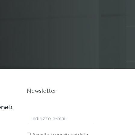
Stampa 2019
+
Stampa 2020
+
Stampa 2021
+
Stampa 2022
+
Newsletter
Stampa 2023
+
Armella
Stampa 2024
+
valore in dogana
+
Accetto le condizioni della