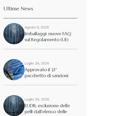
Ultime News
Deforestazione
+
Agosto 6, 2026
Diritto tributario internazionale
+
Imballaggi: nuove FAQ
sul Regolamento (UE)
2025/40
Diritto tributario nazionale
+
Dogane
Luglio 29, 2026
+
Approvato il 21°
pacchetto di sanzioni
Eutekne
europee contro…
+
Fisco e tributi
+
Luglio 29, 2026
EUDR: esclusione delle
pelli dall’elenco delle
Guide e Manuali
+