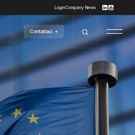
Login
Company News
C
o
n
t
a
t
t
a
c
i
+