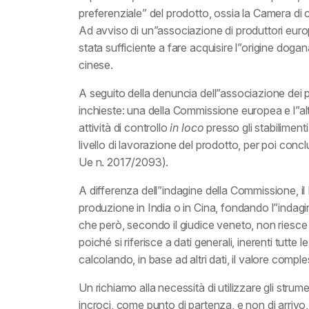
preferenziale” del prodotto, ossia la Camera di c
Ad avviso di un”associazione di produttori europ
stata sufficiente a fare acquisire l”origine dog
cinese.
A seguito della denuncia dell”associazione dei p
inchieste: una della Commissione europea e l”al
attività di controllo
in loco
presso gli stabilimenti
livello di lavorazione del prodotto, per poi con
Ue n. 2017/2093).
A differenza dell”indagine della Commissione, il 
produzione in India o in Cina, fondando l”indagine
che però, secondo il giudice veneto, non riesce 
poiché si riferisce a dati generali, inerenti tutte l
calcolando, in base ad altri dati, il valore comple
Un richiamo alla necessità di utilizzare gli strumenti
incroci, come punto di partenza, e non di arrivo