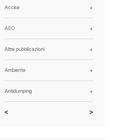
Accise
+
AEO
+
Altre pubblicazioni
+
Ambiente
+
Antidumping
+
<
>
CBAM
+
Dazi
+