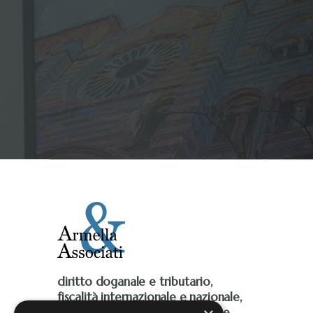
diritto doganale e tributario,
fiscalità internazionale e nazionale,
Iva, accise, fiscalità ambientale e