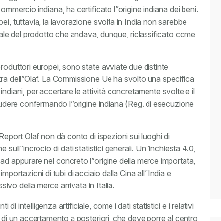
ommercio indiana, ha certificato l”origine indiana dei beni.
ei, tuttavia, la lavorazione svolta in India non sarebbe
anale del prodotto che andava, dunque, riclassificato come
roduttori europei, sono state avviate due distinte
tra dell”Olaf. La Commissione Ue ha svolto una specifica
 indiani, per accertare le attività concretamente svolte e il
cludere confermando l”origine indiana (Reg. di esecuzione
Report Olaf non dà conto di ispezioni sui luoghi di
 sull”incrocio di dati statistici generali. Un”inchiesta 4.0,
ad appurare nel concreto l”origine della merce importata,
e importazioni di tubi di acciaio dalla Cina all”India e
ssivo della merce arrivata in Italia.
 di intelligenza artificiale, come i dati statistici e i relativi
, di un accertamento a posteriori, che deve porre al centro