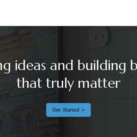
ng ideas and building 
that truly matter
G
e
t
S
t
a
r
t
e
d
+