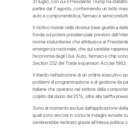
31 luglio, con cui il Presidente Trump ha stabilito 
partire dal 7 agosto, confermando un tetto massi
auto e componentistica, farmaci e semicondutto
Il motivo risiede nella diversa base giuridica dell
fonda sul potere presidenziale previsto dall’
norma statunitense che attribuisce al Presidente p
emergenza nazionale, che qui sarebbe rappresent
l’economia degli Usa. Auto, farmaci e chip sono i
Section 232 del Trade expansion Act del 1962, a
Il ritardo nell’adozione di un ordine esecutivo 
problemi di programmazione e di gestione da pa
italiane che operano nel settore della componenti
colpito dal dazio del 25%, oltre alla tariffa pree
Sono al momento esclusi dall’applicazione della 
quali sono ancora in corso le indagini avviate s
sembrerebbe rientrato grazie all’intesa politica 