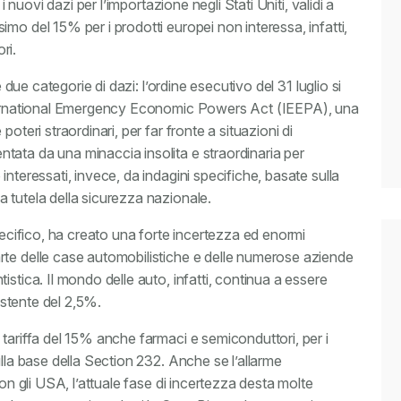
i nuovi dazi per l’importazione negli Stati Uniti, validi a
mo del 15% per i prodotti europei non interessa, infatti,
ri.
e due categorie di dazi: l’ordine esecutivo del 31 luglio si
International Emergency Economic Powers Act (IEEPA), una
oteri straordinari, per far fronte a situazioni di
ata da una minaccia insolita e straordinaria per
nteressati, invece, da indagini specifiche, basate sulla
 tutela della sicurezza nazionale.
specifico, ha creato una forte incertezza ed enormi
rte delle case automobilistiche e delle numerose aziende
stica. Il mondo delle auto, infatti, continua a essere
sistente del 2,5%.
tariffa del 15% anche farmaci e semiconduttori, per i
ulla base della Section 232. Anche se l’allarme
con gli USA, l’attuale fase di incertezza desta molte