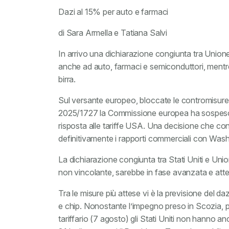
Dazi al 15% per auto e farmaci
di Sara Armella e Tatiana Salvi
In arrivo una dichiarazione congiunta tra Unione
anche ad auto, farmaci e semiconduttori, mentre 
birra.
Sul versante europeo, bloccate le contromisure 
2025/1727 la Commissione europea ha sospeso l’e
risposta alle tariffe USA. Una decisione che conf
definitivamente i rapporti commerciali con Wash
La dichiarazione congiunta tra Stati Uniti e Un
non vincolante, sarebbe in fase avanzata e atte
Tra le misure più attese vi è la previsione del da
e chip. Nonostante l’impegno preso in Scozia, p
tariffario (7 agosto) gli Stati Uniti non hanno a