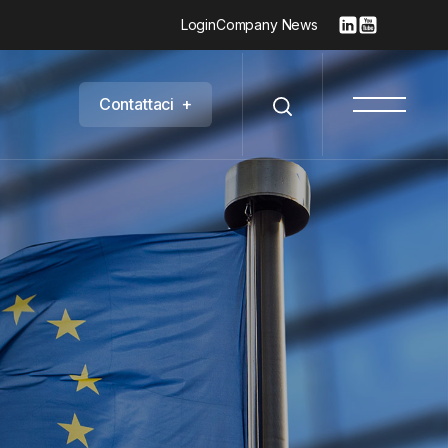
Login
Company News
C
o
n
t
a
t
t
a
c
i
+