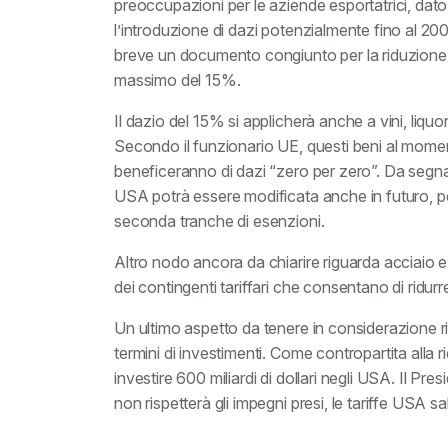
preoccupazioni per le aziende esportatrici, dat
l’introduzione di dazi potenzialmente fino al 20
breve un documento congiunto per la riduzione del
massimo del 15%.
Il dazio del 15% si applicherà anche a vini, liquor
Secondo il funzionario UE, questi beni al momen
beneficeranno di dazi “zero per zero”. Da segnalar
USA potrà essere modificata anche in futuro, per c
seconda tranche di esenzioni.
Altro nodo ancora da chiarire riguarda acciaio e 
dei contingenti tariffari che consentano di ridurr
Un ultimo aspetto da tenere in considerazione 
termini di investimenti. Come contropartita alla 
investire 600 miliardi di dollari negli USA. Il P
non rispetterà gli impegni presi, le tariffe USA s