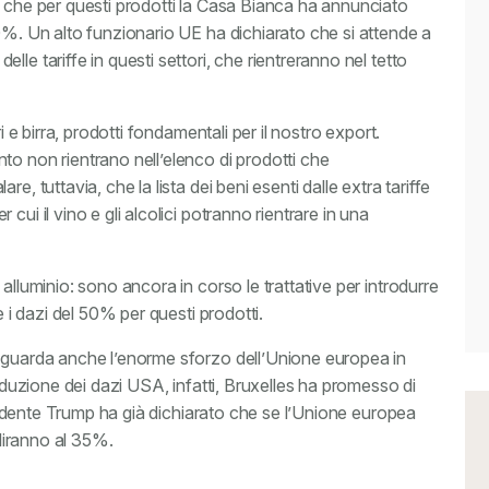
o che per questi prodotti la Casa Bianca ha annunciato
0%. Un alto funzionario UE ha dichiarato che si attende a
le tariffe in questi settori, che rientreranno nel tetto
i e birra, prodotti fondamentali per il nostro export.
to non rientrano nell’elenco di prodotti che
e, tuttavia, che la lista dei beni esenti dalle extra tariffe
ui il vino e gli alcolici potranno rientrare in una
alluminio: sono ancora in corso le trattative per introdurre
e i dazi del 50% per questi prodotti.
riguarda anche l’enorme sforzo dell’Unione europea in
riduzione dei dazi USA, infatti, Bruxelles ha promesso di
residente Trump ha già dichiarato che se l’Unione europea
aliranno al 35%.