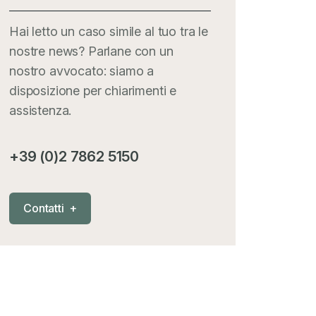
Hai letto un caso simile al tuo tra le
nostre news? Parlane con un
nostro avvocato: siamo a
disposizione per chiarimenti e
assistenza.
+39 (0)2 7862 5150
C
o
n
t
a
t
t
i
+