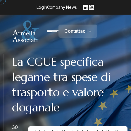
Login
Company News
C
o
n
t
a
t
t
a
c
i
+
La CGUE specifica
legame tra spese di
trasporto e valore
doganale
30