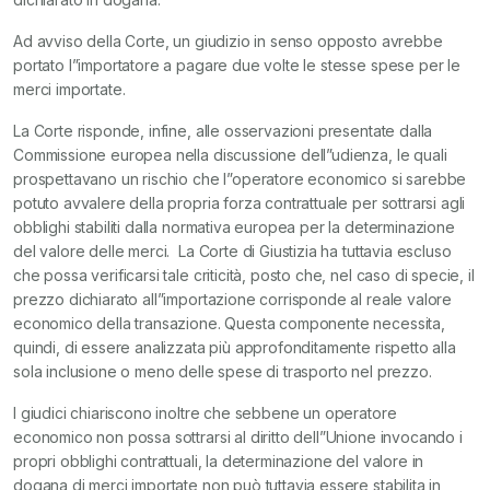
Ad avviso della Corte, un giudizio in senso opposto avrebbe
portato l”importatore a pagare due volte le stesse spese per le
merci importate.
La Corte risponde, infine, alle osservazioni presentate dalla
Commissione europea nella discussione dell”udienza, le quali
prospettavano un rischio che l”operatore economico si sarebbe
potuto avvalere della propria forza contrattuale per sottrarsi agli
obblighi stabiliti dalla normativa europea per la determinazione
del valore delle merci. La Corte di Giustizia ha tuttavia escluso
che possa verificarsi tale criticità, posto che, nel caso di specie, il
prezzo dichiarato all”importazione corrisponde al reale valore
economico della transazione. Questa componente necessita,
quindi, di essere analizzata più approfonditamente rispetto alla
sola inclusione o meno delle spese di trasporto nel prezzo.
I giudici chiariscono inoltre che sebbene un operatore
economico non possa sottrarsi al diritto dell”Unione invocando i
propri obblighi contrattuali, la determinazione del valore in
dogana di merci importate non può tuttavia essere stabilita in