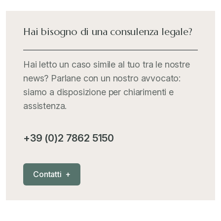
International Trade Topics
+
Hai bisogno di una consulenza legale?
Italia Oggi
+
Hai letto un caso simile al tuo tra le nostre
news? Parlane con un nostro avvocato:
Iva comunitaria e nazionale
+
siamo a disposizione per chiarimenti e
assistenza.
MementoPiù - Giuffré
+
+39 (0)2 7862 5150
Mercosur
+
C
o
n
t
a
t
t
i
+
Nautica
+