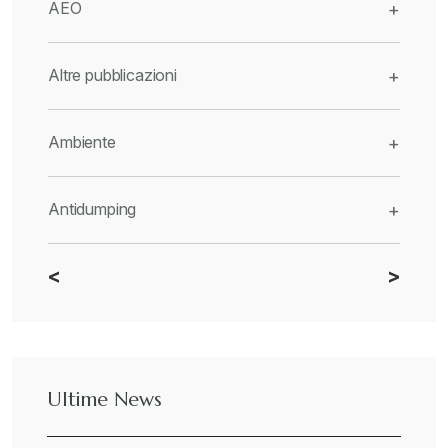
AEO
+
Altre pubblicazioni
+
Ambiente
+
Antidumping
+
<
>
CBAM
+
Dazi
+
Ultime News
Deforestazione
+