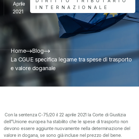
DIRITTO TRIBUTARIO
Aprile
INTERNAZIONALE
2021
Home
Blog
La CGUE specifica legame tra spese di trasporto
e valore doganale
Con la sentenza C-75/20 il 22 aprile 2021 la Corte di Giustizia
dell”Unione europea ha stabilito che le spese di trasporto non
devono essere aggiunte nuovamente nella determinazione del
valore in dogana, se sono già incluse nel prezzo del bene.