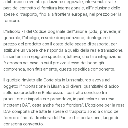
attribuisce rilievo alla pattuizione negoziale, intervenuta tra le
parti del contratto di fornitura internazionale, all”inclusione delle
spese di trasporto, fino alla frontiera europea, nel prezzo per la
fornitura.
L”articolo 71 del Codice doganale dell”unione (Cdu) prevede, in
generale, l”obbligo, in sede di importazione, di integrare il
prezzo del prodotto con il costo delle spese di trasporto, per
attribuire un valore che risponda a quello della reale transazione.
La sentenza in epigrafe specifica, tuttavia, che tale integrazione
è erronea nel caso in cui il prezzo stesso del bene già
comprenda, non fittiziamente, questa specifica componente.
Il giudizio rinviato alla Corte sita in Lussemburgo aveva ad
oggetto l”importazione in Lituania di diversi quantitativi di acido
solforico prodotto in Bielorussia. Il contratto concluso tra
produttore e importatore prevedeva, in particolare una resa
Incoterms DAF, detta anche “reso frontiera”. L”opzione per la resa
DAF comporta che tutte le spese di trasporto sono a carico del
fornitore fino alla frontiera del Paese di importazione, luogo di
consegna convenuto.