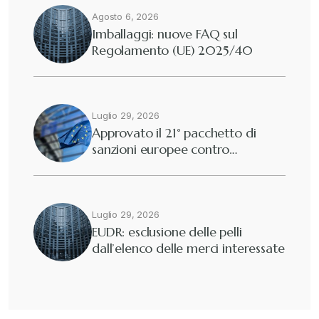
Agosto 6, 2026
Diritto tributario internazionale
+
Imballaggi: nuove FAQ sul
Regolamento (UE) 2025/40
Diritto tributario nazionale
+
Dogane
Luglio 29, 2026
+
Approvato il 21° pacchetto di
sanzioni europee contro…
Eutekne
+
Fisco e tributi
+
Luglio 29, 2026
EUDR: esclusione delle pelli
dall’elenco delle merci interessate
Guide e Manuali
+
Il Doganalista
+