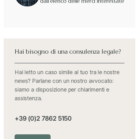
dall’elenco delle merci interessate
Guide e Manuali
+
Il Doganalista
+
International Trade Topics
+
Hai bisogno di una consulenza legale?
Italia Oggi
+
Hai letto un caso simile al tuo tra le nostre
news? Parlane con un nostro avvocato:
Iva comunitaria e nazionale
+
siamo a disposizione per chiarimenti e
assistenza.
MementoPiù - Giuffré
+
+39 (0)2 7862 5150
Mercosur
+