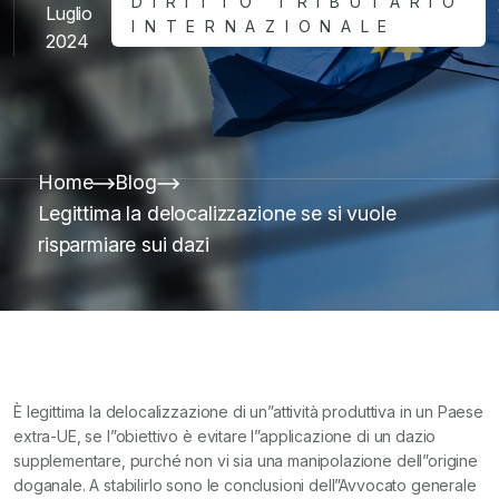
DIRITTO TRIBUTARIO
Luglio
INTERNAZIONALE
2024
Home
Blog
Legittima la delocalizzazione se si vuole
risparmiare sui dazi
È legittima la delocalizzazione di un”attività produttiva in un Paese
extra-UE, se l”obiettivo è evitare l”applicazione di un dazio
supplementare, purché non vi sia una manipolazione dell”origine
doganale. A stabilirlo sono le conclusioni dell”Avvocato generale