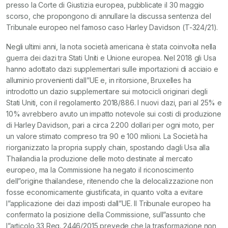
presso la Corte di Giustizia europea, pubblicate il 30 maggio
scorso, che propongono di annullare la discussa sentenza del
Tribunale europeo nel famoso caso Harley Davidson (T-324/21).
Negli ultimi anni, la nota società americana è stata coinvolta nella
guerra dei dazi tra Stati Uniti e Unione europea. Nel 2018 gli Usa
hanno adottato dazi supplementari sulle importazioni di acciaio e
alluminio provenienti dall”UE e, in ritorsione, Bruxelles ha
introdotto un dazio supplementare sui motocicli originari degli
Stati Uniti, con il regolamento 2018/886. I nuovi dazi, pari al 25% e
10% avrebbero avuto un impatto notevole sui costi di produzione
di Harley Davidson, pari a circa 2.200 dollari per ogni moto, per
un valore stimato compreso tra 90 e 100 milioni. La Società ha
riorganizzato la propria supply chain, spostando dagli Usa alla
Thailandia la produzione delle moto destinate al mercato
europeo, ma la Commissione ha negato il riconoscimento
dell”origine thailandese, ritenendo che la delocalizzazione non
fosse economicamente giustificata, in quanto volta a evitare
l”applicazione dei dazi imposti dall”UE. Il Tribunale europeo ha
confermato la posizione della Commissione, sull”assunto che
l”articolo 33 Reg. 2446/2015 prevede che la trasformazione non