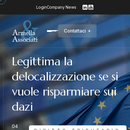
Login
Company News
C
o
n
t
a
t
t
a
c
i
+
Legittima la
delocalizzazione se si
vuole risparmiare sui
dazi
04