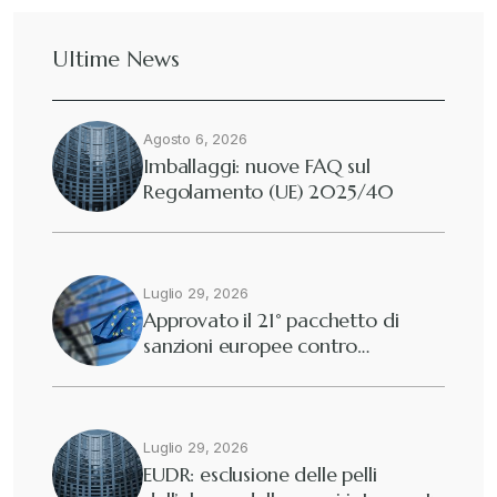
Ultime News
Deforestazione
+
Agosto 6, 2026
Diritto tributario internazionale
+
Imballaggi: nuove FAQ sul
Regolamento (UE) 2025/40
Diritto tributario nazionale
+
Dogane
Luglio 29, 2026
+
Approvato il 21° pacchetto di
sanzioni europee contro…
Eutekne
+
Fisco e tributi
+
Luglio 29, 2026
EUDR: esclusione delle pelli