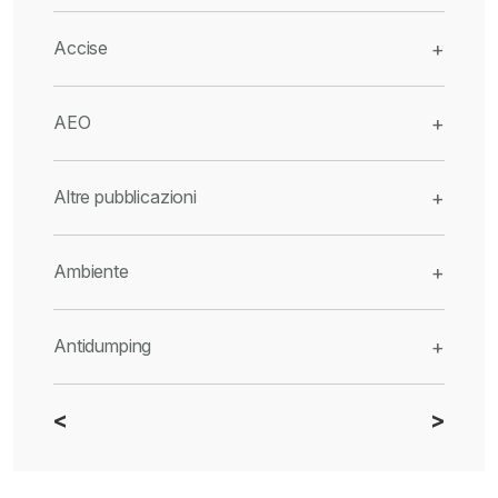
Accise
+
AEO
+
Altre pubblicazioni
+
Ambiente
+
Antidumping
+
<
>
CBAM
+
Dazi
+