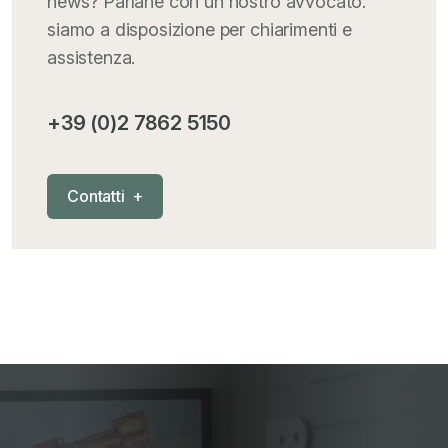
news? Parlane con un nostro avvocato:
siamo a disposizione per chiarimenti e
assistenza.
+39 (0)2 7862 5150
C
o
n
t
a
t
t
i
+