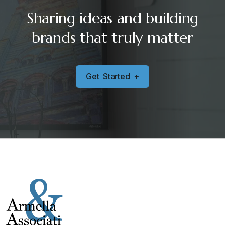
Sharing ideas and building
brands that truly matter
G
e
t
S
t
a
r
t
e
d
+