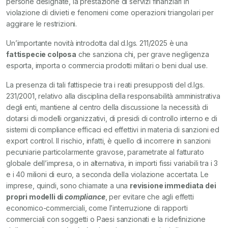
persone designate, la prestazione di servizi finanziari in
violazione di divieti e fenomeni come operazioni triangolari per
aggirare le restrizioni.
Un’importante novità introdotta dal d.lgs. 211/2025 è una
fattispecie colposa
che sanziona chi, per grave negligenza
esporta, importa o commercia prodotti militari o beni dual use.
La presenza di tali fattispecie tra i reati presupposti del d.lgs.
231/2001, relativo alla disciplina della responsabilità amministrativa
degli enti, mantiene al centro della discussione la necessità di
dotarsi di modelli organizzativi, di presidi di controllo interno e di
sistemi di compliance efficaci ed effettivi in materia di sanzioni ed
export control. Il rischio, infatti, è quello di incorrere in sanzioni
pecuniarie particolarmente gravose, parametrate al fatturato
globale dell’impresa, o in alternativa, in importi fissi variabili tra i 3
e i 40 milioni di euro, a seconda della violazione accertata. Le
imprese, quindi, sono chiamate a una
revisione immediata dei
propri modelli di
compliance
, per evitare che agli effetti
economico-commerciali, come l’interruzione di rapporti
commerciali con soggetti o Paesi sanzionati e la ridefinizione