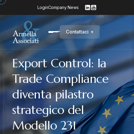
Login
Company News
C
o
n
t
a
t
t
a
c
i
+
Export Control: la
Trade Compliance
diventa pilastro
strategico del
Modello 231