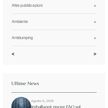
Altre pubblicazioni
+
Ambiente
+
Antidumping
+
<
>
CBAM
+
Dazi
+
Ultime News
Deforestazione
+
Agosto 6, 2026
Diritto tributario internazionale
+
Imballaggi: nuove FAQ sul