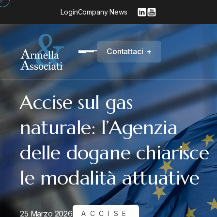
Login
Company News
C
o
n
t
a
t
t
a
c
i
+
Accise sul gas
naturale: l’Agenzia
delle dogane chiarisce
le modalità attuative
25 Marzo 2026
ACCISE