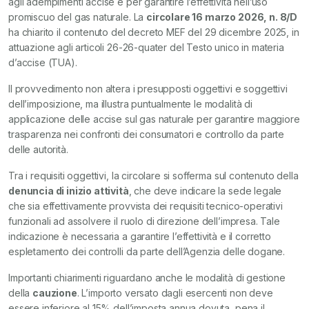
agli adempimenti accise e per garantire l’effettività nell’uso
promiscuo del gas naturale. La
circolare 16 marzo 2026, n. 8/D
ha chiarito il contenuto del decreto MEF del 29 dicembre 2025, in
attuazione agli articoli 26-26-quater del Testo unico in materia
d’accise (TUA).
Il provvedimento non altera i presupposti oggettivi e soggettivi
dell’imposizione, ma illustra puntualmente le modalità di
applicazione delle accise sul gas naturale per garantire maggiore
trasparenza nei confronti dei consumatori e controllo da parte
delle autorità.
Tra i requisiti oggettivi, la circolare si sofferma sul contenuto della
denuncia di inizio attività
, che deve indicare la sede legale
che sia effettivamente provvista dei requisiti tecnico-operativi
funzionali ad assolvere il ruolo di direzione dell’impresa. Tale
indicazione è necessaria a garantire l’effettività e il corretto
espletamento dei controlli da parte dell’Agenzia delle dogane.
Importanti chiarimenti riguardano anche le modalità di gestione
della
cauzione
. L’importo versato dagli esercenti non deve
essere inferiore al 15% dell’imposta annua dovuta, pena il