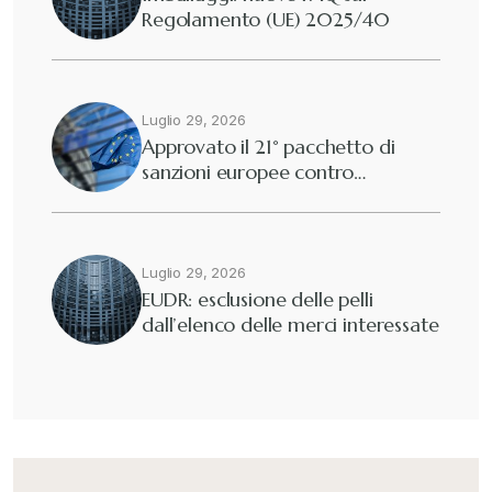
Regolamento (UE) 2025/40
Diritto tributario nazionale
+
Dogane
Luglio 29, 2026
+
Approvato il 21° pacchetto di
sanzioni europee contro…
Eutekne
+
Fisco e tributi
+
Luglio 29, 2026
EUDR: esclusione delle pelli
dall’elenco delle merci interessate
Guide e Manuali
+
Il Doganalista
+
International Trade Topics
+