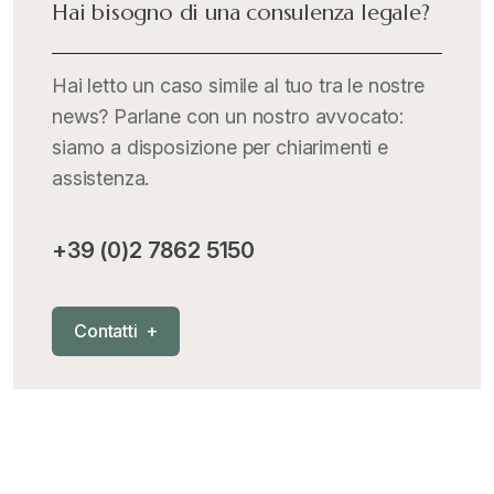
Hai bisogno di una consulenza legale?
Italia Oggi
+
Hai letto un caso simile al tuo tra le nostre
news? Parlane con un nostro avvocato:
Iva comunitaria e nazionale
+
siamo a disposizione per chiarimenti e
assistenza.
MementoPiù - Giuffré
+
+39 (0)2 7862 5150
Mercosur
+
C
o
n
t
a
t
t
i
+
Nautica
+
News
+