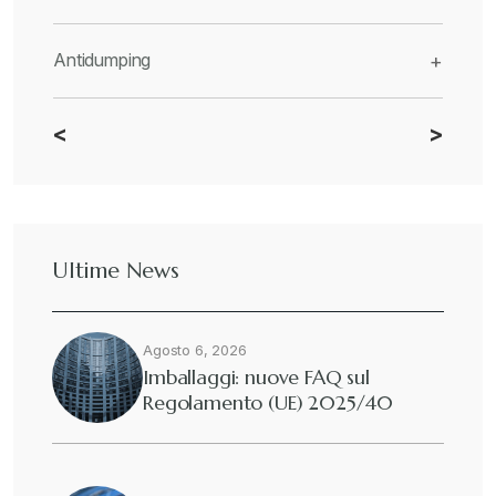
Antidumping
+
<
>
CBAM
+
Dazi
+
Ultime News
Deforestazione
+
Agosto 6, 2026
Diritto tributario internazionale
+
Imballaggi: nuove FAQ sul
Regolamento (UE) 2025/40
Diritto tributario nazionale
+