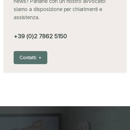
news? Parlane con un nostro avvocato:
Iva comunitaria e nazionale
+
siamo a disposizione per chiarimenti e
assistenza.
MementoPiù - Giuffré
+
+39 (0)2 7862 5150
Mercosur
+
C
o
n
t
a
t
t
i
+
Nautica
+
News
+
Pubblicazioni
+
RAEE
+