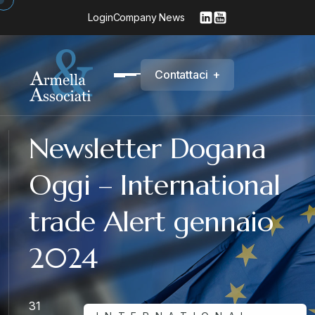
Login
Company News
C
o
n
t
a
t
t
a
c
i
+
Newsletter Dogana
Oggi – International
trade Alert gennaio
2024
31