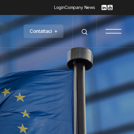
Login
Company News
C
o
n
t
a
t
t
a
c
i
+