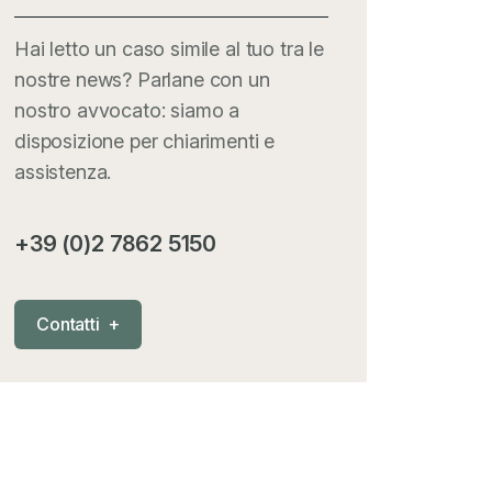
Hai letto un caso simile al tuo tra le
nostre news? Parlane con un
nostro avvocato: siamo a
disposizione per chiarimenti e
assistenza.
+39 (0)2 7862 5150
C
o
n
t
a
t
t
i
+