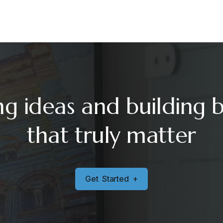
ng ideas and building 
that truly matter
G
e
t
S
t
a
r
t
e
d
+