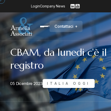
Login
Company News
C
o
n
t
a
t
t
a
c
i
+
CBAM, da lunedi c’è il
registro
05 Dicembre 2023
ITALIA OGGI