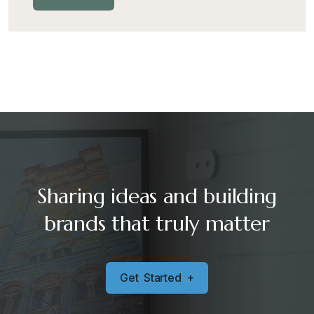
Sharing ideas and building
brands that truly matter
G
e
t
S
t
a
r
t
e
d
+