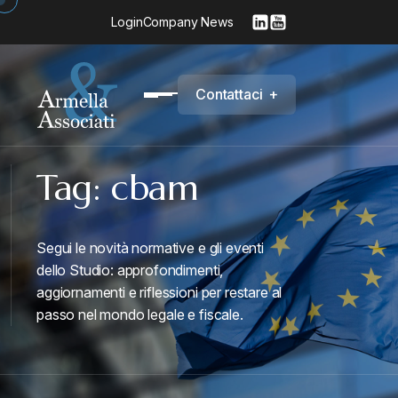
Login
Company News
C
o
n
t
a
t
t
a
c
i
+
Tag:
cbam
Segui le novità normative e gli eventi
dello Studio: approfondimenti,
aggiornamenti e riflessioni per restare al
passo nel mondo legale e fiscale.