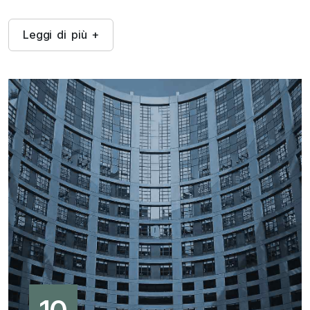
L
e
g
g
i
d
i
p
i
ù
+