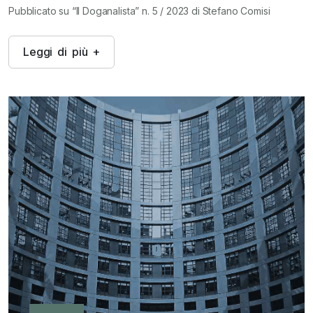
Pubblicato su “Il Doganalista” n. 5 / 2023 di Stefano Comisi
L
e
g
g
i
d
i
p
i
ù
+