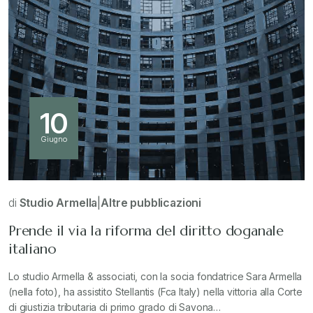
10
Giugno
di
Studio Armella
|
Altre pubblicazioni
Prende il via la riforma del diritto doganale
italiano
Lo studio Armella & associati, con la socia fondatrice Sara Armella
(nella foto), ha assistito Stellantis (Fca Italy) nella vittoria alla Corte
di giustizia tributaria di primo grado di Savona…