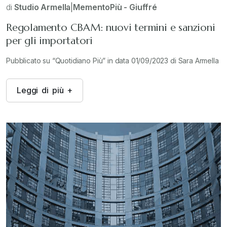
di
Studio Armella
|
MementoPiù - Giuffré
Regolamento CBAM: nuovi termini e sanzioni
per gli importatori
Pubblicato su “Quotidiano Più” in data 01/09/2023 di Sara Armella
L
e
g
g
i
d
i
p
i
ù
+