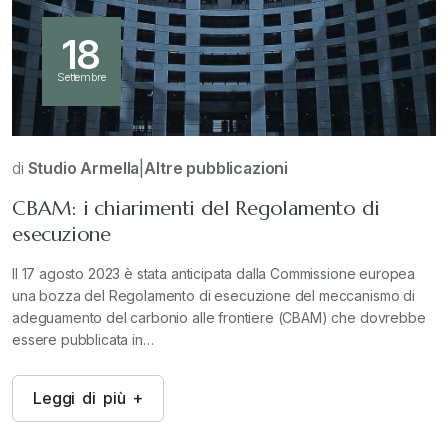
18
Settembre
di
Studio Armella
|
Altre pubblicazioni
CBAM: i chiarimenti del Regolamento di
esecuzione
Il 17 agosto 2023 è stata anticipata dalla Commissione europea
una bozza del Regolamento di esecuzione del meccanismo di
adeguamento del carbonio alle frontiere (CBAM) che dovrebbe
essere pubblicata in…
L
e
g
g
i
d
i
p
i
ù
+