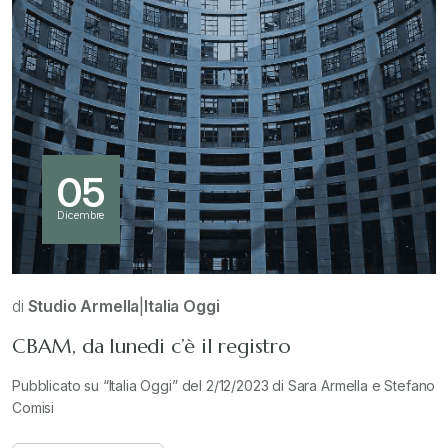
05
Dicembre
di
Studio Armella
|
Italia Oggi
CBAM, da lunedi c’è il registro
Pubblicato su “Italia Oggi” del 2/12/2023 di Sara Armella e Stefano
Comisi