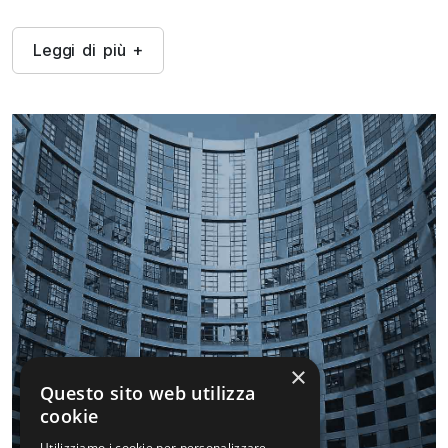
L
e
g
g
i
d
i
p
i
ù
+
×
Questo sito web utilizza
cookie
Utilizziamo i cookie per personalizzare