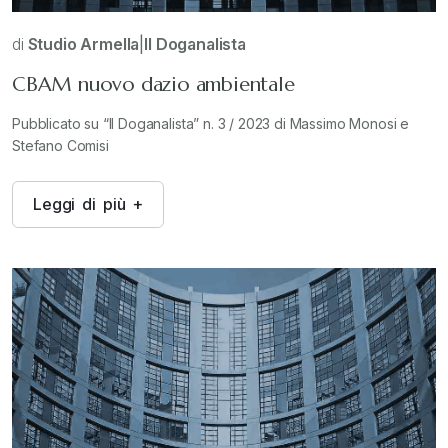
di
Studio Armella
|
Il Doganalista
CBAM nuovo dazio ambientale
Pubblicato su “Il Doganalista” n. 3 / 2023 di Massimo Monosi e
Stefano Comisi
L
e
g
g
i
d
i
p
i
ù
+