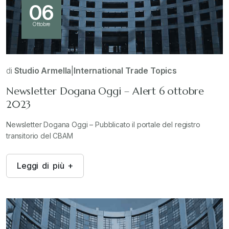
06
Ottobre
di
Studio Armella
|
International Trade Topics
Newsletter Dogana Oggi – Alert 6 ottobre
2023
Newsletter Dogana Oggi – Pubblicato il portale del registro
transitorio del CBAM
L
e
g
g
i
d
i
p
i
ù
+