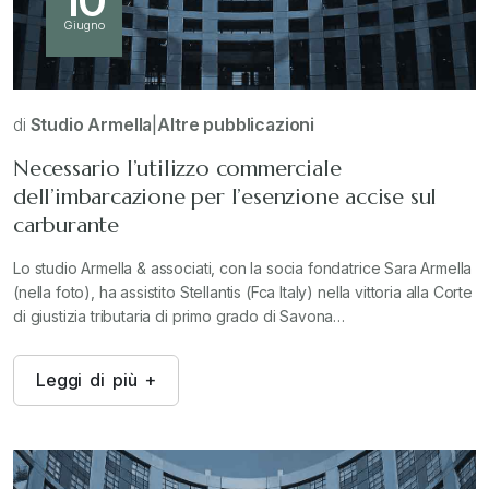
10
Giugno
di
Studio Armella
|
Altre pubblicazioni
Necessario l’utilizzo commerciale
dell’imbarcazione per l’esenzione accise sul
carburante
Lo studio Armella & associati, con la socia fondatrice Sara Armella
(nella foto), ha assistito Stellantis (Fca Italy) nella vittoria alla Corte
di giustizia tributaria di primo grado di Savona…
L
e
g
g
i
d
i
p
i
ù
+