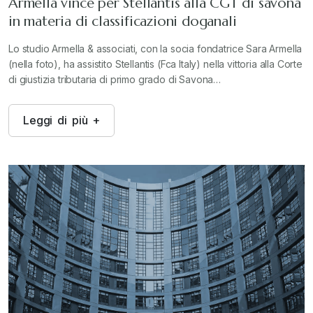
Armella vince per Stellantis alla CGT di savona
in materia di classificazioni doganali
Lo studio Armella & associati, con la socia fondatrice Sara Armella
(nella foto), ha assistito Stellantis (Fca Italy) nella vittoria alla Corte
di giustizia tributaria di primo grado di Savona…
L
e
g
g
i
d
i
p
i
ù
+