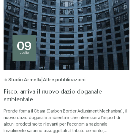
09
Luglio
di
Studio Armella
|
Altre pubblicazioni
Fisco, arriva il nuovo dazio doganale
ambientale
Prende forma il Cbam (Carbon Border Adjustment Mechanism), il
nuovo dazio doganale ambientale che interesserà l’import di
alcuni prodotti molto rilevanti per l’economia nazionale
Inizialmente saranno assoggettati al tributo cemento,…