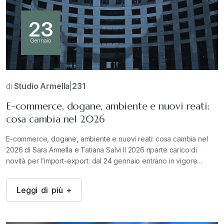
23
Gennaio
di
Studio Armella
|
231
E-commerce, dogane, ambiente e nuovi reati:
cosa cambia nel 2026
E-commerce, dogane, ambiente e nuovi reati: cosa cambia nel
2026 di Sara Armella e Tatiana Salvi Il 2026 riparte carico di
novità per l’import-export: dal 24 gennaio entrano in vigore…
L
e
g
g
i
d
i
p
i
ù
+