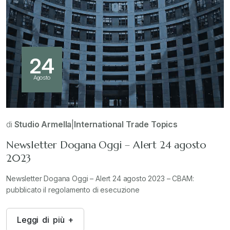
24
Agosto
di
Studio Armella
|
International Trade Topics
Newsletter Dogana Oggi – Alert 24 agosto
2023
Newsletter Dogana Oggi – Alert 24 agosto 2023 – CBAM:
pubblicato il regolamento di esecuzione
L
e
g
g
i
d
i
p
i
ù
+