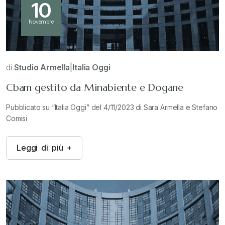
10
Novembre
di
Studio Armella
|
Italia Oggi
Cbam gestito da Minabiente e Dogane
Pubblicato su “Italia Oggi” del 4/11/2023 di Sara Armella e Stefano
Comisi
L
e
g
g
i
d
i
p
i
ù
+