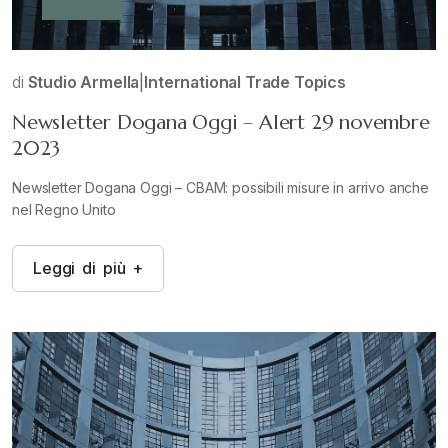
di
Studio Armella
|
International Trade Topics
Newsletter Dogana Oggi – Alert 29 novembre
2023
Newsletter Dogana Oggi – CBAM: possibili misure in arrivo anche
nel Regno Unito
L
e
g
g
i
d
i
p
i
ù
+