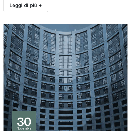
L
e
g
g
i
d
i
p
i
ù
+
30
Novembre