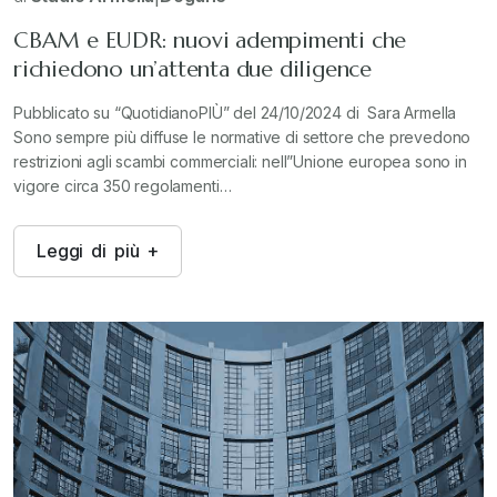
CBAM e EUDR: nuovi adempimenti che
richiedono un’attenta due diligence
Pubblicato su “QuotidianoPIÙ” del 24/10/2024 di Sara Armella
Sono sempre più diffuse le normative di settore che prevedono
restrizioni agli scambi commerciali: nell”Unione europea sono in
vigore circa 350 regolamenti…
L
e
g
g
i
d
i
p
i
ù
+