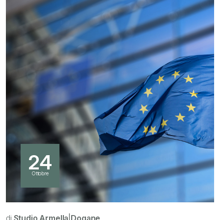
24
Ottobre
di
Studio Armella
|
Dogane