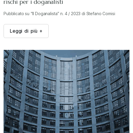
rischi per i doganalisti
Pubblicato su “Il Doganalista” n. 4 / 2023 di Stefano Comisi
L
e
g
g
i
d
i
p
i
ù
+