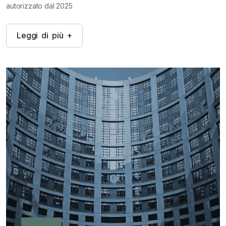
autorizzato dal 2025
L
e
g
g
i
d
i
p
i
ù
+