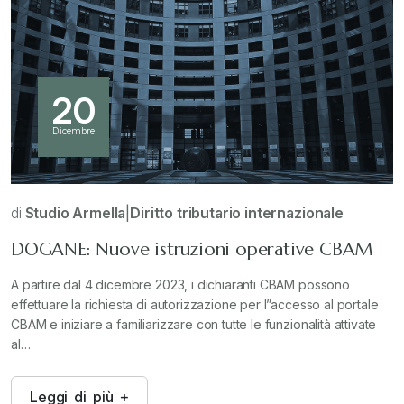
20
Dicembre
di
Studio Armella
|
Diritto tributario internazionale
DOGANE: Nuove istruzioni operative CBAM
A partire dal 4 dicembre 2023, i dichiaranti CBAM possono
effettuare la richiesta di autorizzazione per l”accesso al portale
CBAM e iniziare a familiarizzare con tutte le funzionalità attivate
al…
L
e
g
g
i
d
i
p
i
ù
+