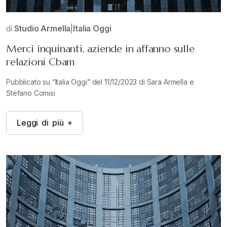
di
Studio Armella
|
Italia Oggi
Merci inquinanti, aziende in affanno sulle
relazioni Cbam
Pubblicato su “Italia Oggi” del 11/12/2023 di Sara Armella e
Stefano Comisi
L
e
g
g
i
d
i
p
i
ù
+