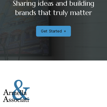
Sharing ideas and building
brands that truly matter
G
e
t
S
t
a
r
t
e
d
+