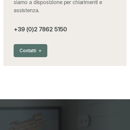
siamo a disposizione per chiarimenti e
assistenza.
+39 (0)2 7862 5150
C
o
n
t
a
t
t
i
+