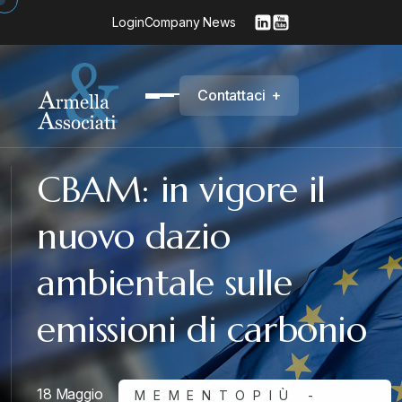
Login
Company News
C
o
n
t
a
t
t
a
c
i
+
CBAM: in vigore il
nuovo dazio
ambientale sulle
emissioni di carbonio
18 Maggio
MEMENTOPIÙ -