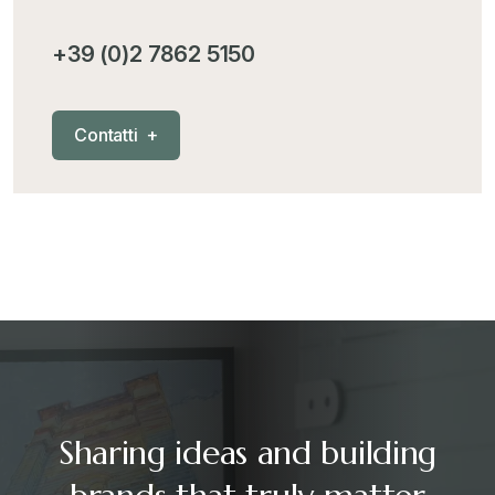
+39 (0)2 7862 5150
C
o
n
t
a
t
t
i
+
Sharing ideas and building