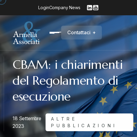
Login
Company News
C
o
n
t
a
t
t
a
c
i
+
CBAM: i chiarimenti
del Regolamento di
esecuzione
18 Settembre
ALTRE
2023
PUBBLICAZIONI