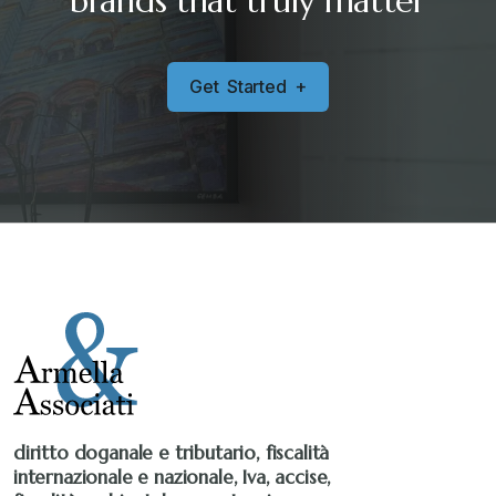
brands that truly matter
G
e
t
S
t
a
r
t
e
d
+
diritto doganale e tributario, fiscalità
internazionale e nazionale, Iva, accise,