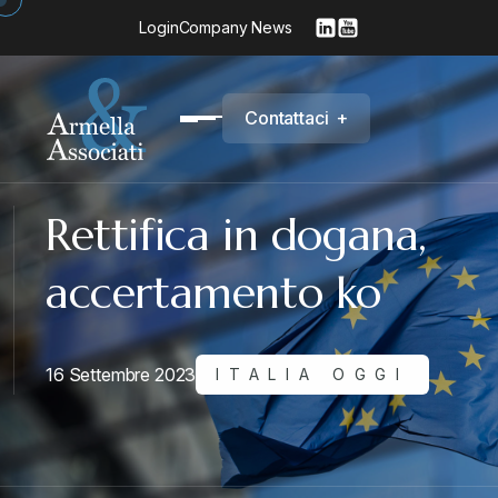
Login
Company News
C
o
n
t
a
t
t
a
c
i
+
Rettifica in dogana,
accertamento ko
16 Settembre 2023
ITALIA OGGI