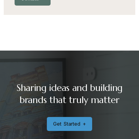
Sharing ideas and building
brands that truly matter
G
e
t
S
t
a
r
t
e
d
+