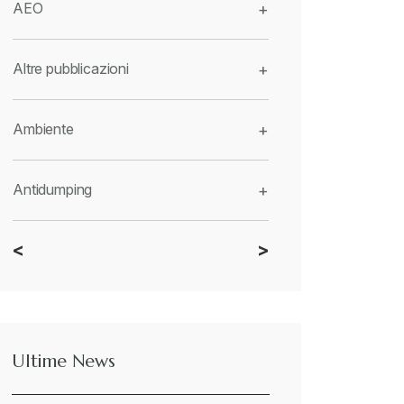
AEO
+
Altre pubblicazioni
+
Ambiente
+
Antidumping
+
<
>
CBAM
+
Dazi
+
Ultime News
Deforestazione
+