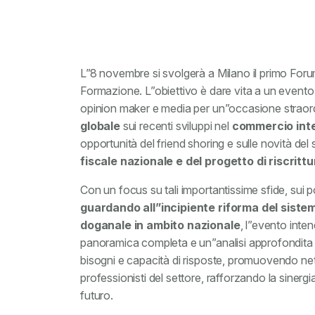
L”8 novembre si svolgerà a Milano il primo Foru
Formazione. L”obiettivo è dare vita a un evento d
opinion maker e media per un”occasione straor
globale
sui recenti sviluppi nel
commercio inte
opportunità del friend shoring e sulle novità del
fiscale nazionale e del progetto di riscrit
Con un focus su tali importantissime sfide, sui pos
guardando all”incipiente riforma del sist
doganale in ambito nazionale
, l”evento inte
panoramica completa e un”analisi approfondita d
bisogni e capacità di risposte, promuovendo net
professionisti del settore, rafforzando la sinergi
futuro.