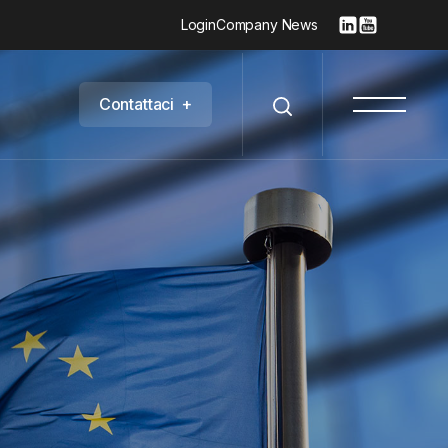
Login
Company News
C
o
n
t
a
t
t
a
c
i
+