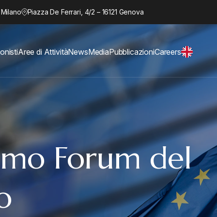
 Milano
Piazza De Ferrari, 4/2 – 16121 Genova
onisti
Aree di Attività
News
Media
Pubblicazioni
Careers
rimo Forum del
o