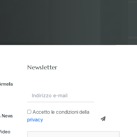
Stampa 2020
+
Stampa 2021
+
Stampa 2022
+
Newsletter
Stampa 2023
+
Armella
Stampa 2024
+
valore in dogana
+
Accetto le condizioni della
& News
privacy
Video