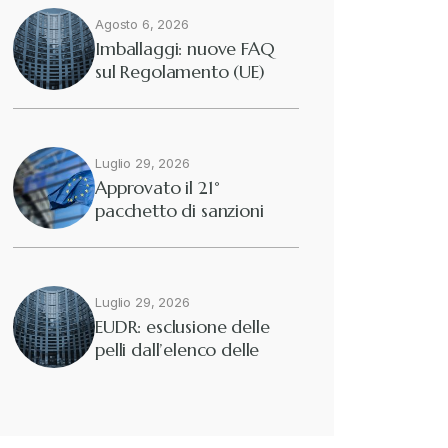
Agosto 6, 2026
Diritto tributario internazionale
+
Imballaggi: nuove FAQ
sul Regolamento (UE)
2025/40
Diritto tributario nazionale
+
Dogane
Luglio 29, 2026
+
Approvato il 21°
pacchetto di sanzioni
Eutekne
europee contro…
+
Fisco e tributi
+
Luglio 29, 2026
EUDR: esclusione delle
pelli dall’elenco delle
Guide e Manuali
+
merci interessate
Il Doganalista
+