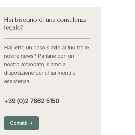
International Trade Topics
+
Hai bisogno di una consulenza
legale?
Italia Oggi
+
Hai letto un caso simile al tuo tra le
nostre news? Parlane con un
Iva comunitaria e nazionale
+
nostro avvocato: siamo a
disposizione per chiarimenti e
MementoPiù - Giuffré
+
assistenza.
Mercosur
+
+39 (0)2 7862 5150
Nautica
+
C
o
n
t
a
t
t
i
+