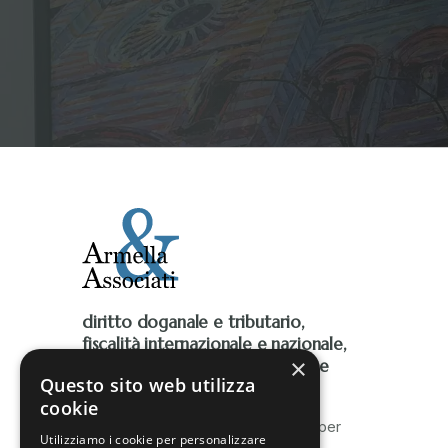
diritto doganale e tributario,
fiscalità internazionale e nazionale,
×
Iva, accise, fiscalità ambientale e
Questo sito web utilizza
contenzioso tributario
cookie
Lo Studio è al fianco delle imprese per
Utilizziamo i cookie per personalizzare