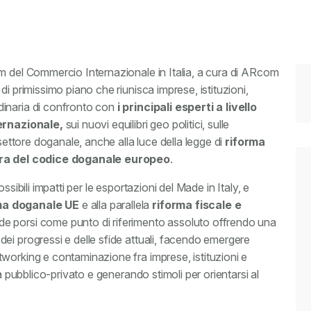
m del Commercio Internazionale in Italia, a cura di ARcom
i primissimo piano che riunisca imprese, istituzioni,
dinaria di confronto con
i principali esperti a livello
rnazionale,
sui nuovi equilibri geo politici, sulle
 settore doganale, anche alla luce della legge di
riforma
tura del codice doganale europeo
.
sibili impatti per le esportazioni del Made in Italy, e
ema doganale UE
e alla parallela
riforma fiscale e
nde porsi come punto di riferimento assoluto offrendo una
ei progressi e delle sfide attuali, facendo emergere
working e contaminazione fra imprese, istituzioni e
a pubblico-privato e generando stimoli per orientarsi al