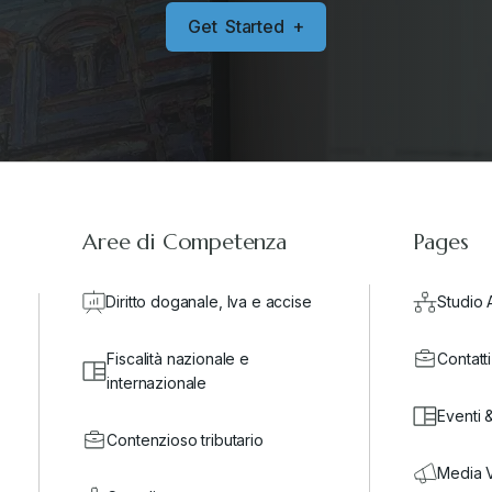
G
e
t
S
t
a
r
t
e
d
+
Aree di Competenza
Pages
Diritto doganale, Iva e accise
Studio 
Fiscalità nazionale e
Contatti
internazionale
Eventi 
Contenzioso tributario
Media 