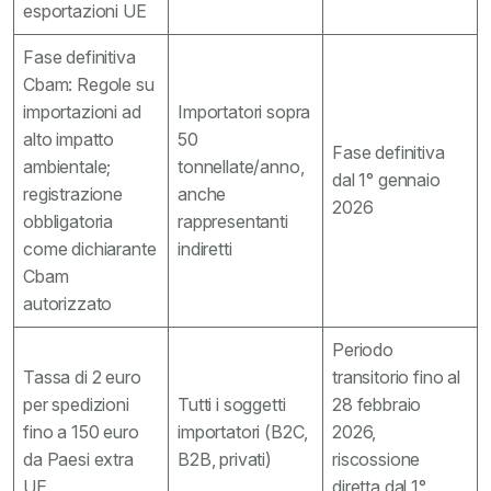
esportazioni UE
Fase definitiva
Cbam: Regole su
importazioni ad
Importatori sopra
alto impatto
50
Fase definitiva
ambientale;
tonnellate/anno,
dal 1° gennaio
registrazione
anche
2026
obbligatoria
rappresentanti
come dichiarante
indiretti
Cbam
autorizzato
Periodo
Tassa di 2 euro
transitorio fino al
per spedizioni
Tutti i soggetti
28 febbraio
fino a 150 euro
importatori (B2C,
2026,
da Paesi extra
B2B, privati)
riscossione
UE
diretta dal 1°