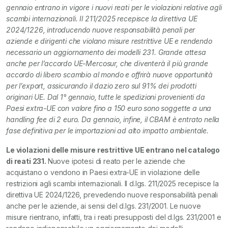
gennaio entrano in vigore i nuovi reati per le violazioni relative agli
scambi internazionali. Il 211/2025 recepisce la direttiva UE
2024/1226, introducendo nuove responsabilità penali per
aziende e dirigenti che violano misure restrittive UE e rendendo
necessario un aggiornamento dei modelli 231. Grande attesa
anche per l’accordo UE-Mercosur, che diventerà il più grande
accordo di libero scambio al mondo e offrirà nuove opportunità
per l’export, assicurando il dazio zero sul 91% dei prodotti
originari UE. Dal 1° gennaio, tutte le spedizioni provenienti da
Paesi extra-UE con valore fino a 150 euro sono soggette a una
handling fee di 2 euro. Da gennaio, infine, il CBAM è entrato nella
fase definitiva per le importazioni ad alto impatto ambientale.
Le violazioni delle misure restrittive UE entrano nel catalogo
di reati 231.
Nuove ipotesi di reato per le aziende che
acquistano o vendono in Paesi extra-UE in violazione delle
restrizioni agli scambi internazionali. Il d.lgs. 211/2025 recepisce la
direttiva UE 2024/1226, prevedendo nuove responsabilità penali
anche per le aziende, ai sensi del d.lgs. 231/2001. Le nuove
misure rientrano, infatti, tra i reati presupposti del d.lgs. 231/2001 e