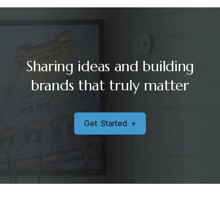
Sharing ideas and building
brands that truly matter
G
e
t
S
t
a
r
t
e
d
+