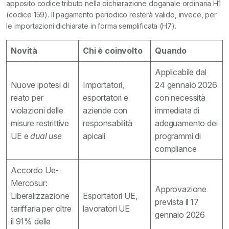
apposito codice tributo nella dichiarazione doganale ordinaria H1
(codice 159). Il pagamento periodico resterà valido, invece, per
le importazioni dichiarate in forma semplificata (H7).
Novità
Chi è coinvolto
Quando
Applicabile dal
Nuove ipotesi di
Importatori,
24 gennaio 2026
reato per
esportatori e
con necessità
violazioni delle
aziende con
immediata di
misure restrittive
responsabilità
adeguamento dei
UE e
dual use
apicali
programmi di
compliance
Accordo Ue-
Mercosur:
Approvazione
Liberalizzazione
Esportatori UE,
prevista il 17
tariffaria per oltre
lavoratori UE
gennaio 2026
il 91% delle