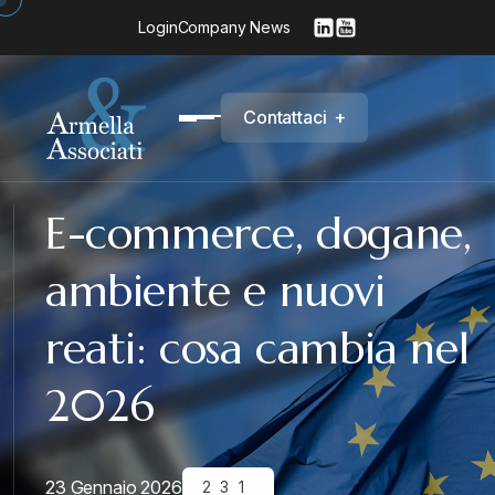
Login
Company News
C
o
n
t
a
t
t
a
c
i
+
E-commerce, dogane,
ambiente e nuovi
reati: cosa cambia nel
2026
23 Gennaio 2026
231