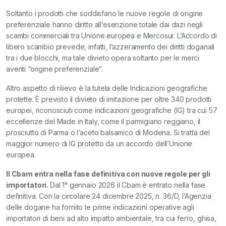
Soltanto i prodotti che soddisfano le nuove regole di origine
preferenziale hanno diritto all’esenzione totale dai dazi negli
scambi commerciali tra Unione europea e Mercosur. L’Accordo di
libero scambio prevede, infatti, l’azzeramento dei diritti doganali
tra i due blocchi, ma tale divieto opera soltanto per le merci
aventi “origine preferenziale”.
Altro aspetto di rilievo è la tutela delle Indicazioni geografiche
protette. È previsto il divieto di imitazione per oltre 340 prodotti
europei, riconosciuti come indicazioni geografiche (IG) tra cui 57
eccellenze del Made in Italy, come il parmigiano reggiano, il
prosciutto di Parma o l’aceto balsamico di Modena. Si tratta del
maggior numero di IG protetto da un accordo dell’Unione
europea.
Il Cbam entra nella fase definitiva con nuove regole per gli
importatori.
Dal 1° gennaio 2026 il Cbam è entrato nella fase
definitiva. Con la circolare 24 dicembre 2025, n. 36/D, l’Agenzia
delle dogane ha fornito le prime indicazioni operative agli
importatori di beni ad alto impatto ambientale, tra cui ferro, ghisa,