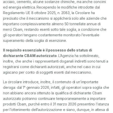
acciaio, cemento, alcune sostanze chimiche, ma anche concimi
ed energia elettrica. Recependo le modifiche introdotte dal
Regolamento UE 8 ottobre 2025, n. 2083, la Circolare ha
precisato che il meccanismo si applicherà solo alle aziende che
importano complessivamente almeno 50 tonnellate annue di
merci Cbam, restando esenti sotto tale soglia, a condizione che
gli operatori tengano costantemente monitorato l’eventuale
superamento della soglia di esenzione.
Il requisito essenziale è il possesso dello status di
dichiarante CBAM autorizzato
. L’Agenzia ha sottolineato,
inoltre, che anche i rappresentanti doganali indiretti sono tenuti a
registrarsi come dichiaranti autorizzati, anche nel caso in cui
agiscano per conto di soggetti esenti dal meccanismo.
La circolare introduce, inoltre, il contenuto di un’importante
deroga: dal 1° gennaio 2026, infatti, gli operatori sopra soglia che
non abbiano ancora ottenuto la qualifica di dichiarante Cbam
autorizzato potranno continuare temporaneamente a importare
prodotti Cbam, purché entro il 31 marzo 2026 presentino l’istanza
per l’ottenimento dell’autorizzazione e siano, dunque, in attesa di