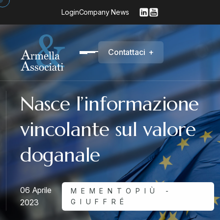
Login
Company News
C
o
n
t
a
t
t
a
c
i
+
Nasce l’informazione
vincolante sul valore
doganale
06 Aprile
MEMENTOPIÙ -
2023
GIUFFRÉ