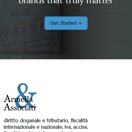
brands that truly matter
G
e
t
S
t
a
r
t
e
d
+
diritto doganale e tributario, fiscalità
internazionale e nazionale, Iva, accise,