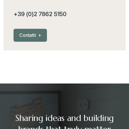
+39 (0)2 7862 5150
C
o
n
t
a
t
t
i
+
Sharing ideas and building