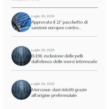
Diritto tributario internazionale
+
Luglio 29, 2026
Diritto tributario nazionale
+
Approvato il 21° pacchetto di
sanzioni europee contro…
Dogane
+
Eutekne
Luglio 29, 2026
+
EUDR: esclusione delle pelli
dall’elenco delle merci interessate
Fisco e tributi
+
Guide e Manuali
+
Luglio 29, 2026
Mercosur: dazi ridotti grazie
all’origine preferenziale
Il Doganalista
+