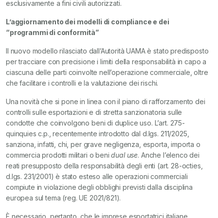
esclusivamente a fini civili autorizzati.
L’aggiornamento dei modelli di compliance e dei
“programmi di conformità”
Il nuovo modello rilasciato dall’Autorità UAMA è stato predisposto
per tracciare con precisione i limiti della responsabilità in capo a
ciascuna delle parti coinvolte nell’operazione commerciale, oltre
che facilitare i controlli e la valutazione dei rischi.
Una novità che si pone in linea con il piano di rafforzamento dei
controlli sulle esportazioni e di stretta sanzionatoria sulle
condotte che coinvolgono beni di duplice uso. L’art. 275-
quinquies c.p., recentemente introdotto dal d.lgs. 211/2025,
sanziona, infatti, chi, per grave negligenza, esporta, importa o
commercia prodotti militari o beni
dual use
. Anche l’elenco dei
reati presupposto della responsabilità degli enti (art. 28-octies,
d.lgs. 231/2001) è stato esteso alle operazioni commerciali
compiute in violazione degli obblighi previsti dalla disciplina
europea sul tema (reg. UE 2021/821).
È necessario, pertanto, che le imprese esportatrici italiane