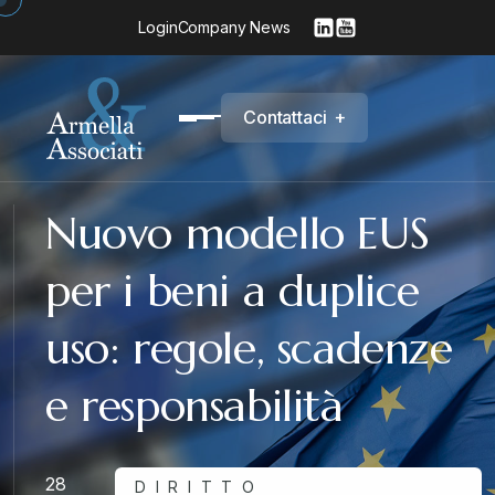
Login
Company News
C
o
n
t
a
t
t
a
c
i
+
Nuovo modello EUS
per i beni a duplice
uso: regole, scadenze
e responsabilità
28
DIRITTO