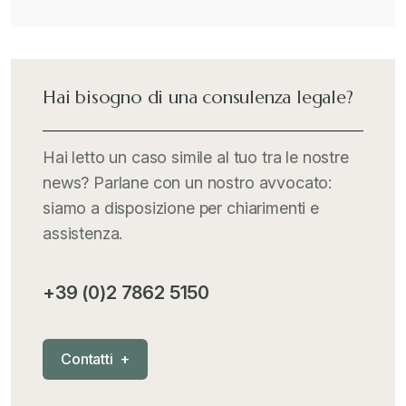
International Trade Topics
+
Italia Oggi
+
Hai bisogno di una consulenza legale?
Iva comunitaria e nazionale
+
Hai letto un caso simile al tuo tra le nostre
news? Parlane con un nostro avvocato:
MementoPiù - Giuffré
+
siamo a disposizione per chiarimenti e
assistenza.
Mercosur
+
+39 (0)2 7862 5150
Nautica
+
C
o
n
t
a
t
t
i
+
News
+