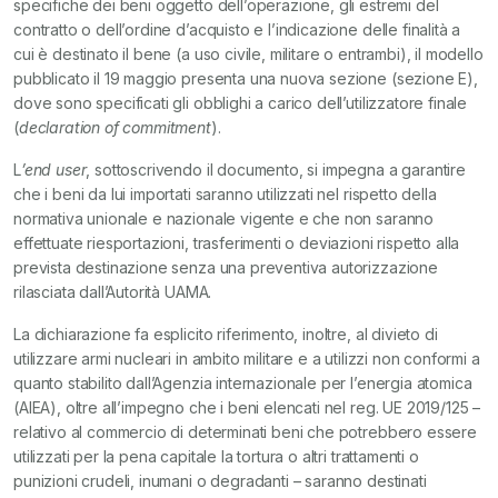
specifiche dei beni oggetto dell’operazione, gli estremi del
contratto o dell’ordine d’acquisto e l’indicazione delle finalità a
cui è destinato il bene (a uso civile, militare o entrambi), il modello
pubblicato il 19 maggio presenta una nuova sezione (sezione E),
dove sono specificati gli obblighi a carico dell’utilizzatore finale
(
declaration of commitment
).
L
’end user
, sottoscrivendo il documento, si impegna a garantire
che i beni da lui importati saranno utilizzati nel rispetto della
normativa unionale e nazionale vigente e che non saranno
effettuate riesportazioni, trasferimenti o deviazioni rispetto alla
prevista destinazione senza una preventiva autorizzazione
rilasciata dall’Autorità UAMA.
La dichiarazione fa esplicito riferimento, inoltre, al divieto di
utilizzare armi nucleari in ambito militare e a utilizzi non conformi a
quanto stabilito dall’Agenzia internazionale per l’energia atomica
(AIEA), oltre all’impegno che i beni elencati nel reg. UE 2019/125 –
relativo al commercio di determinati beni che potrebbero essere
utilizzati per la pena capitale la tortura o altri trattamenti o
punizioni crudeli, inumani o degradanti – saranno destinati