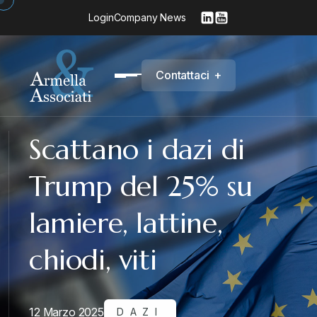
Login
Company News
C
o
n
t
a
t
t
a
c
i
+
Scattano i dazi di
Trump del 25% su
lamiere, lattine,
chiodi, viti
12 Marzo 2025
DAZI