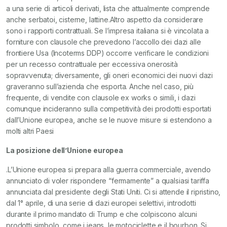
a una serie di articoli derivati, lista che attualmente comprende
anche serbatoi, cisterne, lattine.Altro aspetto da considerare
sono i rapporti contrattuali. Se l’impresa italiana si è vincolata a
forniture con clausole che prevedono l’accollo dei dazi alle
frontiere Usa (Incoterms DDP) occorre verificare le condizioni
per un recesso contrattuale per eccessiva onerosità
sopravvenuta; diversamente, gli oneri economici dei nuovi dazi
graveranno sull’azienda che esporta. Anche nel caso, più
frequente, di vendite con clausole ex works o simili, i dazi
comunque incideranno sulla competitività dei prodotti esportati
dall’Unione europea, anche se le nuove misure si estendono a
molti altri Paesi
La posizione dell’Unione europea
.L’Unione europea si prepara alla guerra commerciale, avendo
annunciato di voler rispondere “fermamente” a qualsiasi tariffa
annunciata dal presidente degli Stati Uniti. Ci si attende il ripristino,
dal 1° aprile, di una serie di dazi europei selettivi, introdotti
durante il primo mandato di Trump e che colpiscono alcuni
prodotti simbolo, come i jeans, le motociclette e il bourbon. Si