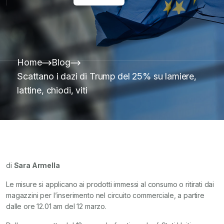
Home
Blog
Scattano i dazi di Trump del 25% su lamiere,
lattine, chiodi, viti
di
Sara Armella
Le misure si applicano ai prodotti immessi al consumo o ritirati dai
magazzini per l’inserimento nel circuito commerciale, a partire
dalle ore 12.01 am del 12 marzo.