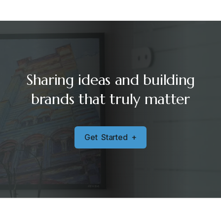
Sharing ideas and building
brands that truly matter
G
e
t
S
t
a
r
t
e
d
+