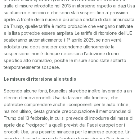
tratta di misure introdotte nel 2018 in ritorsione rispetto ai dazi Usa
su alluminio e acciaio e che sono stati sospesi fino al prossimo
aprile. A fronte della nuova e più ampia ondata di dazi annunciata
da Trump, quelle tariffe è molto probabile che vengano riattivate
e la lista potrebbe essere ampliata. Le tariffe di ritorsione dell’UE
scatteranno automaticamente il 1° aprile 2025, se non verrà
adottata una decisione per estenderne ulteriormente la
sospensione: non è dunque necessaria l’adozione di uno
specifico atto normativo, poiché le misure sono state soltanto
temporaneamente sospese.
Le misure di ritorsione allo studio
Secondo alcune fonti, Bruxelles starebbe inoltre lavorando a un
elenco di nuovi prodotti Usa da tassare alla frontiera, che
potrebbe comprendere anche i componenti per le auto. Infine,
ma non ultimo, desta grande preoccupazione il memorandum di
Trump del 13 febbraio, in cui si prevede di introdurre dal mese di
aprile dazi “reciproci” a quelli previsti dai Paesi europei per i
prodotti Usa, una pesante minaccia per le imprese europee. Un
aspetto allarmante riguarda l’ipotesi di considerare l’Iva dovuta