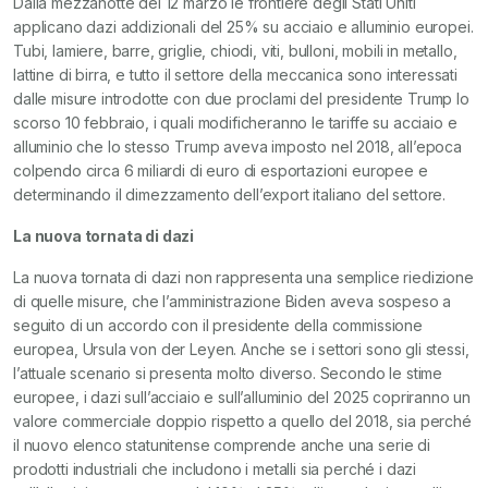
Dalla mezzanotte del 12 marzo le frontiere degli Stati Uniti
applicano dazi addizionali del 25% su acciaio e alluminio europei.
Tubi, lamiere, barre, griglie, chiodi, viti, bulloni, mobili in metallo,
lattine di birra, e tutto il settore della meccanica sono interessati
dalle misure introdotte con due proclami del presidente Trump lo
scorso 10 febbraio, i quali modificheranno le tariffe su acciaio e
alluminio che lo stesso Trump aveva imposto nel 2018, all’epoca
colpendo circa 6 miliardi di euro di esportazioni europee e
determinando il dimezzamento dell’export italiano del settore.
La nuova tornata di dazi
La nuova tornata di dazi non rappresenta una semplice riedizione
di quelle misure, che l’amministrazione Biden aveva sospeso a
seguito di un accordo con il presidente della commissione
europea, Ursula von der Leyen. Anche se i settori sono gli stessi,
l’attuale scenario si presenta molto diverso. Secondo le stime
europee, i dazi sull’acciaio e sull’alluminio del 2025 copriranno un
valore commerciale doppio rispetto a quello del 2018, sia perché
il nuovo elenco statunitense comprende anche una serie di
prodotti industriali che includono i metalli sia perché i dazi