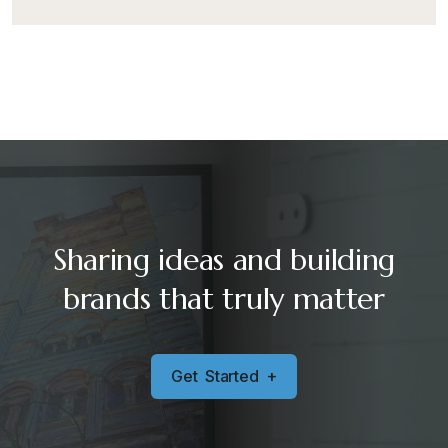
Sharing ideas and building
brands that truly matter
G
e
t
S
t
a
r
t
e
d
+