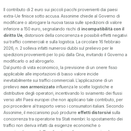
Il contributo di 2 euro sui piccoli pacchi provenienti dai paesi
extra-Ue finisce sotto accusa. Assonime chiede al Governo di
modificare o abrogare la nuova tassa sulle spedizioni di valore
inferiore a 150 euro, segnalando rischi di
incompatibilità con il
diritto Ue
, distorsioni della concorrenza e possibili effetti negativi
sui traffici commerciali e sulla logistica. La circolare 16 febbraio
2026, n. 2 solleva infatti numerosi dubbi sul prelievo per le
spedizioni provenienti per lo più dalla Cina, invitando il Governo a
modificarlo o ad abrogarlo.
Dal punto di vista economico, la previsione di un onere fisso
applicabile alle importazioni di basso valore incide
inevitabilmente sui traffici commerciali. L’applicazione di un
prelievo
non armonizzato
influenza le scelte logistiche e
distributive degli operatori, incentivando lo sviamento dei flussi
verso altri Paesi europei che non applicano tale contributo, per
poi procedere al trasporto verso i consumatori italiani. Secondo
Assonime, il meccanismo può produrre
effetti distorsivi
sulla
concorrenza tra operatorie tra Stati membri: lo spostamento dei
traffici non deriva infatti da esigenze economiche o