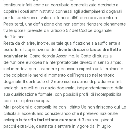
configura infatti come un contributo generalizzato destinato a
coprire i costi amministrativi connessi agli adempimenti doganali
per le spedizioni di valore inferiore a150 euro provenienti da
Paesi terzi, una definizione che non sembra rientrare pienamente
tra le ipotesi previste dall’articolo 52 del Codice doganale
dell’Unione.
Resta da chiarire, inoltre, se tale qualificazione sia sufficiente a
escludere l’applicazione del
divieto di dazi e tasse di effetto
equivalente
. Come ricorda Assonime, la Corte di giustizia
dell’Unione europea ha interpretato tale divieto in senso ampio,
includendovi qualsiasi onere pecuniario imposto unilateralmente
che colpisca le merci al momento dell’ingresso nel territorio
doganale. Il contributo di 2 euro rischia quindi di produrre effetti
analoghi a quelli di un dazio doganale, indipendentemente dalla
sua qualificazione formale, con possibili profili di incompatibilità
con la disciplina europea.
Ma i problemi di compatibilità con il diritto Ue non finiscono qui. Le
criticità si accentuano considerando che il prelievo nazionale
anticipa la
tariffa forfettaria europea
di 3 euro sui piccoli
pacchi extra-Ue, destinata a entrare in vigore dal 1° luglio.