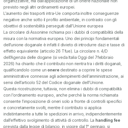
organizzative, ma dall’applicazione di un onere nazionale non
previsto negli altri ordinamenti europei.
L’aumento dei trasporti intra-Ue comporta inoltre conseguenze
negative anche sotto il profilo ambientale, in contrasto con gli
obiettivi di sostenibilità perseguiti dall’Unione europea
La circolare di Assonime richiama poi i dubbi di compatibilità della
misura con la normativa europea. Uno dei principi fondamentali
dell’unione doganale è infatti il divieto di introdurre dazi e tasse di
effetto equivalente (articolo 26 Tfue). La circolare n. 4/D
dell’Agenzia delle dogane (si veda Italia Oggi del 7febbraio
2026) ha chiarito che il contributo non rientra tra i diritti doganali,
qualificandolo come un
onere
destinato a coprire le spese
amministrative connesse agli adempimenti dell’amministrazione, ai
sensi dell’articolo 52 del Codice doganale dell’Unione.
Questa ricostruzione, tuttavia, non elimina i dubbi di compatibilità
con l’ordinamento europeo, anche perché la norma richiamata
consente l’imposizione di oneri solo a fronte di controlli specifici
e concretamente svolti, mentre il contributo si applica
indistintamente a tutte le spedizioni in arrivo, indipendentemente
dall’effettivo svolgimento di attività di controllo. La
handling fee
prevista dalla legge di bilancio, in vigore dal 1° gennaio, si