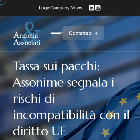
Login
Company News
C
o
n
t
a
t
t
a
c
i
+
Tassa sui pacchi:
Assonime segnala i
rischi di
incompatibilità con il
diritto UE