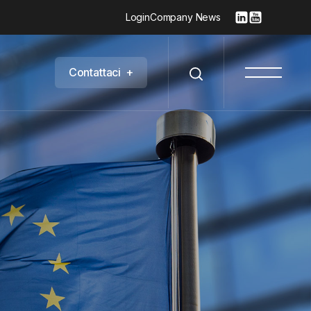
Login
Company News
C
o
n
t
a
t
t
a
c
i
+