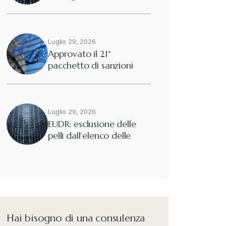
2025/40
Diritto tributario nazionale
+
Dogane
Luglio 29, 2026
+
Approvato il 21°
pacchetto di sanzioni
Eutekne
europee contro…
+
Fisco e tributi
+
Luglio 29, 2026
EUDR: esclusione delle
pelli dall’elenco delle
Guide e Manuali
+
merci interessate
Il Doganalista
+
International Trade Topics
+
Hai bisogno di una consulenza