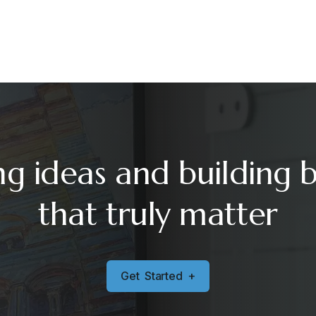
ng ideas and building 
that truly matter
G
e
t
S
t
a
r
t
e
d
+