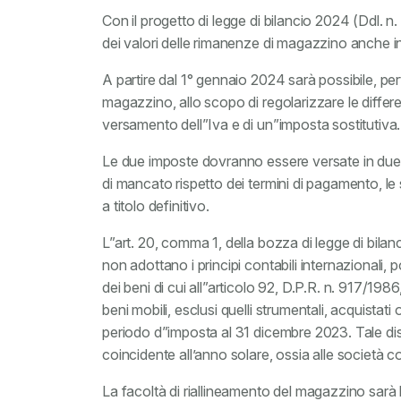
Con il progetto di legge di bilancio 2024 (Ddl. n.
dei valori delle rimanenze di magazzino anche in
A partire dal 1° gennaio 2024 sarà possibile, per
magazzino, allo scopo di regolarizzare le differenz
versamento dell”Iva e di un”imposta sostitutiva.
Le due imposte dovranno essere versate in due r
di mancato rispetto dei termini di pagamento, 
a titolo definitivo.
L”art. 20, comma 1, della bozza di legge di bilan
non adottano i principi contabili internazionali,
dei beni di cui all”articolo 92, D.P.R. n. 917/1986,
beni mobili, esclusi quelli strumentali, acquistati
periodo d”imposta al 31 dicembre 2023. Tale disci
coincidente all’anno solare, ossia alle società c
La facoltà di riallineamento del magazzino sarà li