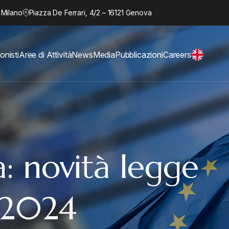
 Milano
Piazza De Ferrari, 4/2 – 16121 Genova
onisti
Aree di Attività
News
Media
Pubblicazioni
Careers
a: novità legge
o 2024