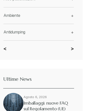
Ambiente
+
Antidumping
+
<
>
CBAM
+
Dazi
+
Ultime News
Deforestazione
+
Agosto 6, 2026
Diritto tributario internazionale
+
Imballaggi: nuove FAQ
sul Regolamento (UE)