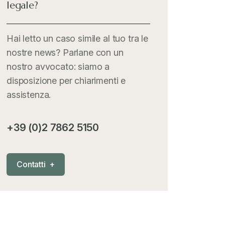
legale?
Italia Oggi
+
Hai letto un caso simile al tuo tra le
nostre news? Parlane con un
Iva comunitaria e nazionale
+
nostro avvocato: siamo a
disposizione per chiarimenti e
MementoPiù - Giuffré
+
assistenza.
Mercosur
+
+39 (0)2 7862 5150
Nautica
+
C
o
n
t
a
t
t
i
+
News
+
Pubblicazioni
+