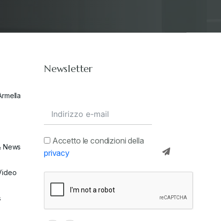
Stampa 2021
+
Stampa 2022
+
Newsletter
Stampa 2023
+
Armella
Stampa 2024
+
valore in dogana
+
Accetto le condizioni della
& News
privacy
Video
s