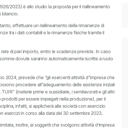
 926/2023) è allo studio la proposta per il riallineamento
 bilancio.
tanto, effettuare un riallineamento delle rimanenze di
e tra i dati contabili e le rimanenze fisiche tramite il
ate di pari importo, entro le scadenze previste. In caso
le somme dovute saranno automaticamente iscritte a ruolo
cio 2024, prevede che “gli esercenti attività d”impresa che
 possono procedere all”adeguamento delle esistenze iniziali
 TUIR” (materie prime e sussidiarie, i semilavorati e gli altri
 o prodotti per essere impiegati nella produzione), per il
plina, infatti, si applicherà alle società con esercizio
on esercizi in corso alla data del 30 settembre 2023.
mitata, inoltre, ai soggetti che svolgono attività d’impresa